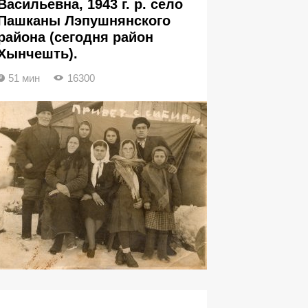
Васильевна, 1943 г. р. село
Пашканы Лэпушнянского
района (сегодня район
Хынчешть).
51 мин
16300