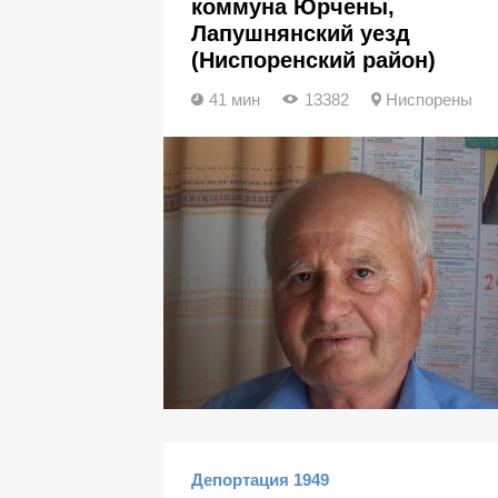
коммуна Юрчены,
Лапушнянский уезд
(Ниспоренский район)
41 мин
13382
Ниспорены
Депортация 1949