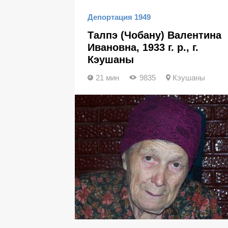
Депортация 1949
Талпэ (Чобану) Валентина
Ивановна, 1933 г. р., г.
Кэушаны
21 мин
9835
Кэушаны