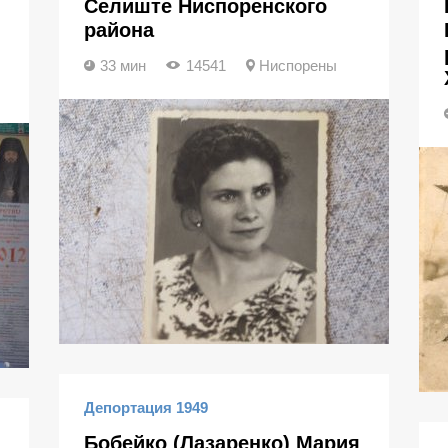
Селиште Ниспоренского
района
33 мин
14541
Ниспорены
Депортация 1949
Бобейко (Лазаренко) Мария