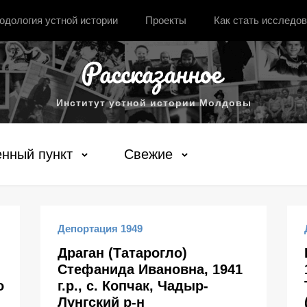
одология устной истории
Проекты
Как стать исследо
Институт устной истории Молдовы
нный пункт
Свежие
Депортация 1949
Драган (Татарогло)
Стефанида Ивановна, 1941
о
г.р., с. Копчак, Чадыр-
Лунгский р-н