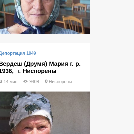
Депортация 1949
Вердеш (Друмя) Мария г. р.
1936, г. Ниспорены
14 мин
9409
Ниспорены