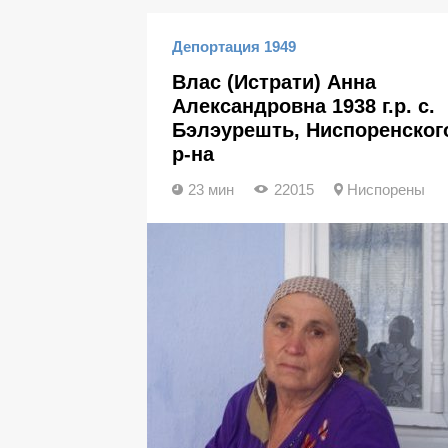
Депортация 1949
Влас (Истрати) Анна
Александровна 1938 г.р. с.
Бэлэурешть, Ниспоренског
р-на
23 мин
22015
Ниспорены