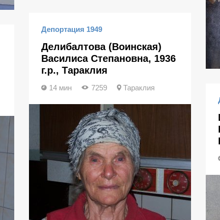
Депортация 1949
Делибалтова (Воинская)
Василиса Степановна, 1936
г.р., Тараклия
14 мин
7259
Тараклия