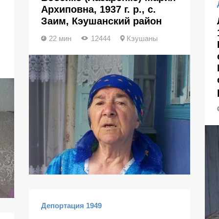
Архиповна, 1937 г. р., с.
Заим, Кэушанский район
22 мин
12444
Кэушаны
Депортация 1949