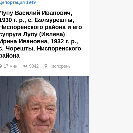
Депортация 1949
Лупу Василий Иванович,
1930 г. р., с. Бэлэурешты,
Ниспоренского района и его
супруга Лупу (Ивлева)
Ирина Ивановна, 1932 г. р.,
с. Чорешты, Ниспоренского
района
17 мин
9842
Ниспорены