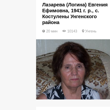
Лазарева (Логина) Евгения
Ефимовна, 1941 г. р., с.
Костулены Унгенского
района
20 мин
10143
Унгень