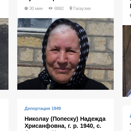
30 мин
8882
Гагаузия
Депортация 1949
Николау (Попеску) Надежда
Хрисанфовна, г. р. 1940, с.