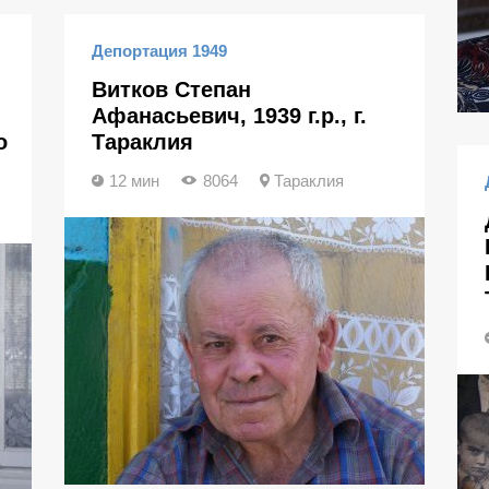
Депортация 1949
Витков Степан
Афанасьевич, 1939 г.р., г.
о
Тараклия
12 мин
8064
Тараклия