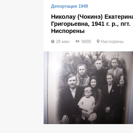
Депортация 1949
Николау (Чокинэ) Екатерин
Григорьевна, 1941 г. р., пгт.
Ниспорены
28 мин
9888
Ниспорены