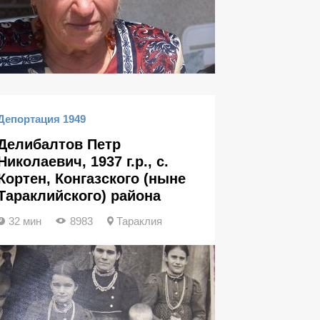
Депортация 1949
Делибалтов Петр
Николаевич, 1937 г.р., с.
Кортен, Конгазского (ныне
Тараклийского) района
32 мин
8983
Тараклия