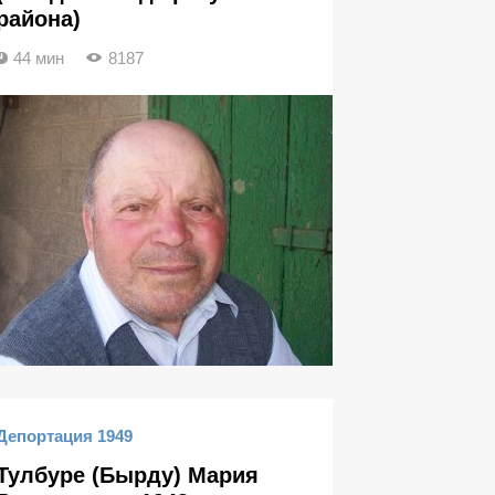
района)
44 мин
8187
Депортация 1949
Тулбуре (Бырду) Мария