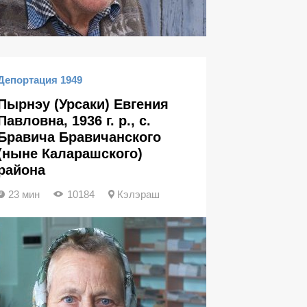
Депортация 1949
Пырнэу (Урсаки) Евгения
Павловна, 1936 г. р., с.
Бравича Бравичанского
(ныне Каларашского)
района
23 мин
10184
Кэлэраш