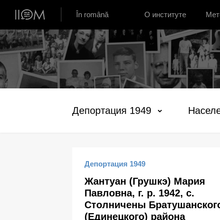
Институт устной истории Молдовы
În română
О институте
Мет
Депортация 1949
Населе
Депортация 1949
Жантуан (Грушкэ) Мария
Павловна, г. р. 1942, с.
Столничены Братушанског
(Единецкого) района