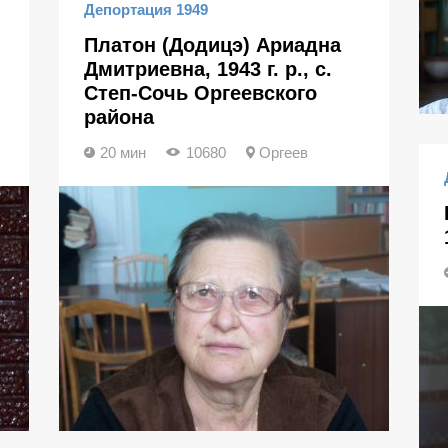
Депортация 1949
Платон (Додицэ) Ариадна
Дмитриевна, 1943 г. р., с.
Степ-Сочь Оргеевского
района
20 мин
10680
Оргеев