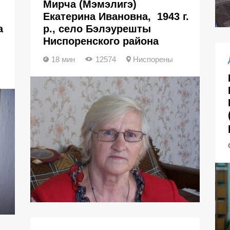
Мирча (Мэмэлигэ)
Екатерина Ивановна, 1943 г.
а
р., село Бэлэурешты
Ниспоренского района
18 мин
12574
Ниспорены