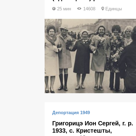
25 мин
14608
Единцы
Депортация 1949
Григорицэ Ион Сергей, г. р.
1933, с. Кристешты,