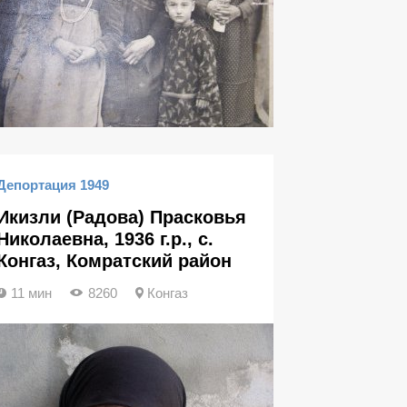
Депортация 1949
Икизли (Радова) Прасковья
Николаевна, 1936 г.р., с.
Конгаз, Комратский район
11 мин
8260
Конгаз