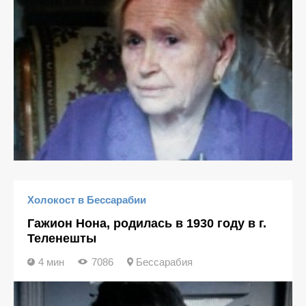
Холокост в Бессарабии
Гажион Нона, родилась в 1930 году в г.
Теленешты
4 мин
7086
Бессарабия