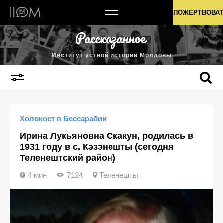
Институт устной истории Молдовы
ПОЖЕРТВОВАТ
Институт устной истории Молдовы
Холокост в Бессарабии
Ирина Лукьяновна Скакун, родилась в
1931 году в с. Кэзэнешты (сегодня
Теленештский район)
4 мин
7124
Теленешты