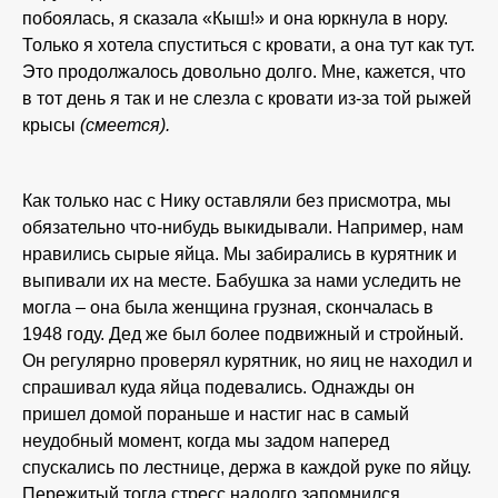
побоялась, я сказала «Кыш!» и она юркнула в нору.
Только я хотела спуститься с кровати, а она тут как тут.
Это продолжалось довольно долго. Мне, кажется, что
в тот день я так и не слезла с кровати из-за той рыжей
крысы
(смеется).
Как только нас с Нику оставляли без присмотра, мы
обязательно что-нибудь выкидывали. Например, нам
нравились сырые яйца. Мы забирались в курятник и
выпивали их на месте. Бабушка за нами уследить не
могла – она была женщина грузная, скончалась в
1948 году. Дед же был более подвижный и стройный.
Он регулярно проверял курятник, но яиц не находил и
спрашивал куда яйца подевались. Однажды он
пришел домой пораньше и настиг нас в самый
неудобный момент, когда мы задом наперед
спускались по лестнице, держа в каждой руке по яйцу.
Пережитый тогда стресс надолго запомнился.