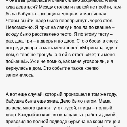
– она выпрямилась и очень сильно закричала. А мне
куда деваться? Между столом и лавкой не пройти, там
была бабушка – женщина мощная и массивная.
Чтобы выйти, надо было перепрыгнуть через стол.
Невозможно. Я прыг на лавку и пошла по квашне –
всюду было расставлено тесто. Я по этому тесту –
раз, два, три – в дверь и во двор. Стою босая в снегу,
посреди двора, а мать меня зовет: «Мэриоара, иди в
дом, я тебя не трону!», а я ей в ответ: «Нет, ты меня
побьешь!». Уж и не помню, как меня уговорили, и я
вернулась в дом. Это событие также крепко
запомнилось.
А вот еще случай, который произошел в том же году,
бабушка была еще жива. Дело было летом. Мама
вывела много цыплят, уток, гусей, птицы – полный
двор. Каждый хозяин, возвращаясь с работы домой,
привозил по полной подводе бурьяна на корм птице и