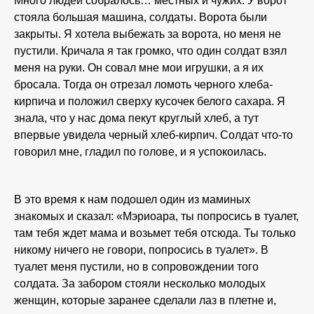
Много людей собралось… местных и чужих. У ворот
стояла большая машина, солдаты. Ворота были
закрыты. Я хотела выбежать за ворота, но меня не
пустили. Кричала я так громко, что один солдат взял
меня на руки. Он совал мне мои игрушки, а я их
бросала. Тогда он отрезал ломоть черного хлеба-
кирпича и положил сверху кусочек белого сахара. Я
знала, что у нас дома пекут круглый хлеб, а тут
впервые увидела черный хлеб-кирпич. Солдат что-то
говорил мне, гладил по голове, и я успокоилась.
В это время к нам подошел один из маминых
знакомых и сказал: «Мэриоара, ты попросись в туалет,
там тебя ждет мама и возьмет тебя отсюда. Ты только
никому ничего не говори, попросись в туалет». В
туалет меня пустили, но в сопровождении того
солдата. За забором стояли несколько молодых
женщин, которые заранее сделали лаз в плетне и,