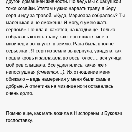
другой домашней живности. Но ведь мы с бабушкой
тоже хозяйки. Утятам нужно нарвать траву, я беру
серп и иду за травой. «Куда, Мэриоара собралась? Ты
маленькая и не сможешь! Я могу, я умею жать
серпом!». Пошла я, кажется, на кладбище. Только
собралась косить траву, как серп впился мне в
мизинец и воткнулся в землю. Рана была вполне
серьезная. Я серп из земли выдернула, увидела, как
пошла кровь и заплакала во весь голос…, вся улица
мой рев слышала. Все удивлялись, какая же я
непослушная
(смеется…)
. Их отношение меня
обижало – ведь намерения у меня были самые
добрые. А отметина на мизинце ноги оставалась
очень долго.
Помню еще, как мать возила в Ниспорены и Буковэц
госпоставку.