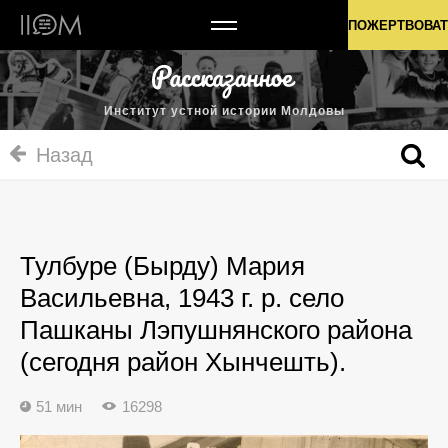
Институт устной истории Молдовы
ПОЖЕРТВОВАТ
Институт устной истории Молдовы
Назад
Тулбуре (Бырду) Мария
Васильевна, 1943 г. р. село
Пашканы Лэпушнянского района
(сегодня район Хынчешть).
51 мин
16298