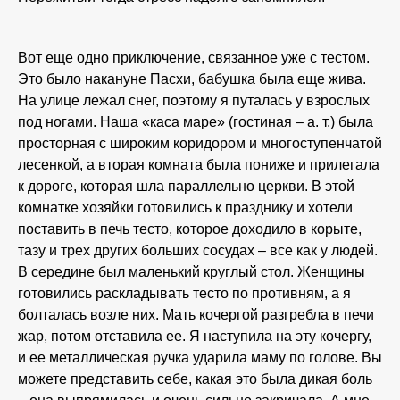
Вот еще одно приключение, связанное уже с тестом.
Это было накануне Пасхи, бабушка была еще жива.
На улице лежал снег, поэтому я путалась у взрослых
под ногами. Наша «каса маре» (гостиная – а. т.) была
просторная с широким коридором и многоступенчатой
лесенкой, а вторая комната была пониже и прилегала
к дороге, которая шла параллельно церкви. В этой
комнатке хозяйки готовились к празднику и хотели
поставить в печь тесто, которое доходило в корыте,
тазу и трех других больших сосудах – все как у людей.
В середине был маленький круглый стол. Женщины
готовились раскладывать тесто по противням, а я
болталась возле них. Мать кочергой разгребла в печи
жар, потом отставила ее. Я наступила на эту кочергу,
и ее металлическая ручка ударила маму по голове. Вы
можете представить себе, какая это была дикая боль