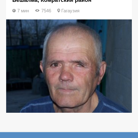
Бешалма, Комратский район
7 мин
7546
Гагаузия