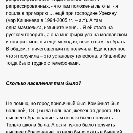
репрессированных, - что там положены льготы, - я
пошла в примэрию … ещё при господине Урекяну
(мэр Кишинева в 1994-2005 гг. – а.т.). А там
одна
мамзелька
, извините меня… Я ей стала на
русском говорить, а она мне фыркнула на молдавском
и говорит, мол, вы ещё молодая, нечего вам тут брать.
В общем, я ничегошеньки не получила. Единственное
что я получила – это установку телефона, в Кишинёве
тогда было трудно с телефонами.
Сколько населения там было?
Не помню, но город приличный был. Комбинат был
большой, ТЭЦ была большая, железная дорога. Но
высшее образование там нельзя было получить.
Только школа была. А если нужно было получить
высшее образование, то надо было ехать в бывший