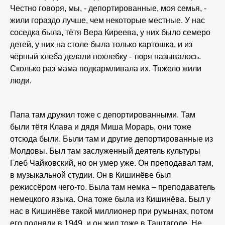
Честно говоря, мы, - депортированные, моя семья, -
жили гораздо лучше, чем некоторые местные. У нас
соседка была, тётя Вера Киреева, у них было семеро
детей, у них на столе была только картошка, и из
чёрный хлеба делали похлебку - тюря называлось.
Сколько раз мама подкармливала их. Тяжело жили
люди.
Папа там дружил тоже с депортированными. Там
были тётя Клава и дядя Миша Морарь, они тоже
отсюда были. Были там и другие депортированные из
Молдовы. Был там заслуженный деятель культуры
Глеб Чайковский, но он умер уже. Он преподавал там,
в музыкальной студии. Он в Кишинёве был
режиссёром чего-то. Была там немка – преподаватель
немецкого языка. Она тоже была из Кишинёва. Был у
нас в Кишинёве такой миллионер при румынах, потом
его подняли в 1949, и он жил тоже в Таштаголе. Не