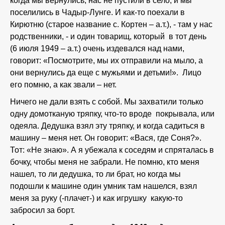
когда мы вернулись, нас не пустили в село, и мы
поселились в Чадыр-Лунге. И как-то поехали в
Кирютню (старое название с. Кортен – а.т.), - там у нас
родственники, - и один товарищ, который в тот день
(6 июля 1949 – а.т.) очень издевался над нами,
говорит: «Посмотрите, мы их отправили на мыло, а
они вернулись да еще с мужьями и детьми!». Лицо
его помню, а как звали – нет.
Ничего не дали взять с собой. Мы захватили только
одну домотканую тряпку, что-то вроде покрывала, или
одеяла. Дедушка взял эту тряпку, и когда садиться в
машину – меня нет. Он говорит: «Вася, где Соня?».
Тот: «Не знаю». А я убежала к соседям и спряталась в
бочку, чтобы меня не забрали. Не помню, кто меня
нашел, то ли дедушка, то ли брат, но когда мы
подошли к машине один умник там нашелся, взял
меня за руку (-плачет-) и как игрушку какую-то
забросил за борт.