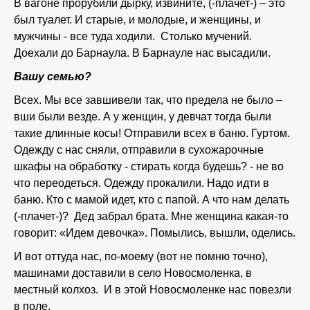
В вагоне прорубили дырку, извините, (-плачет-) – это
был туалет. И старые, и молодые, и женщины, и
мужчины - все туда ходили. Столько мучений.
Доехали до Барнаула. В Барнауле нас высадили.
Вашу семью?
Всех. Мы все завшивели так, что предела не было –
вши были везде. А у женщин, у девчат тогда были
такие длинные косы! Отправили всех в баню. Гуртом.
Одежду с нас сняли, отправили в сухожарочные
шкафы на обработку - стирать когда будешь? - не во
что переодеться. Одежду прокалили. Надо идти в
баню. Кто с мамой идет, кто с папой. А что нам делать
(-плачет-)? Дед забрал брата. Мне женщина какая-то
говорит: «Идем девочка». Помылись, вышли, оделись.
И вот оттуда нас, по-моему (вот не помню точно),
машинами доставили в село Новосмоленка, в
местный колхоз. И в этой Новосмоленке нас повезли
в поле.