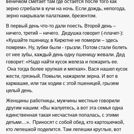
веничком сметает там где остается после того как
зерно сгребали в кучи на ночь. Если дождь, непогода,
зерно накрывали палатками, брезентом.
В первый день что-то дали поесть. Второй день –
ничего, третий – ничего. Дедушка говорит (-плачет-):
«Кушайте пшеницу, в Кирютне не померли – здесь
помрем». Ну, зубки были - грызли. Потом стали болеть
от нее зубы, каждый день одну пшеницу жевали. Дед
говорит: «Надо найти кусок железа и пожарить ее.
Она тогда более хрупкая и мягкая». Вася нашел кусок
жести, грязный. Помыли, нажарили зерна. И вот в
кармашке, или так ходим с этой пшеницей, грызем
целый день.
Женщины работницы, мужчины местные говорили
другим нашим: «Вы жалуетесь, а вот эта семья одна
единственная такая несчастная попалась, с этими
детьми…». Приносят с собой обед, кто картошечкой,
кто лепешкой поделится. Там лепешки круглые, вот