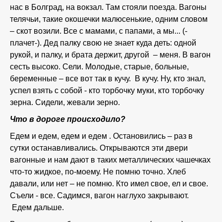
нас в Болград, на вокзал. Там стояли поезда. Вагоны
телячьи, такие окошечки малюсенькие, одним словом
– скот возили. Все с мамами, с папами, а мы... (-
плачет-). Дед палку свою не знает куда деть: одной
рукой, и палку, и брата держит, другой – меня. В вагон
сесть высоко. Сели. Молодые, старые, больные,
беременные – все вот так в кучу. В кучу. Ну, кто знал,
успел взять с собой - кто торбочку муки, кто торбочку
зерна. Сидели, жевали зерно.
Что в дороге происходило?
Едем и едем, едем и едем . Остановились – раз в
сутки останавливались. Открываются эти двери
вагонные и нам дают в таких металлических чашечках
что-то жидкое, по-моему. Не помню точно. Хлеб
давали, или нет – не помню. Кто имел свое, ел и свое.
Съели - все. Садимся, вагон наглухо закрывают.
Едем дальше.