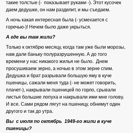
такие толстые (- показывает руками -). Этот кусочек
даем дедушке, он нам разделит, и мы съедаем.
А ночь какая интересная была (- усмехается с
горечью-)! Нечем было даже укрыться.
А где вы там жили?
Только к октябрю месяцу, когда там уже были морозы,
нам дали баньку полуразрушенную. А до того
времени у нас никакого жилья не было. Днем
просушиваем зерно, а ночью в этом зерне спим.
Дедушка и брат разрывали большую яму в куче
пшеницы, сажали меня туда (- не может говорить,
плачет-), накрывали пшеницей по горло, срывали
листья большие лопуха и накрывали ими мне голову.
И все. Сами рядом лягут на пшеницу, обнимут один
другого и так до утра.
Вы с июля по октябрь 1949-го жили в куче
пшеницы?