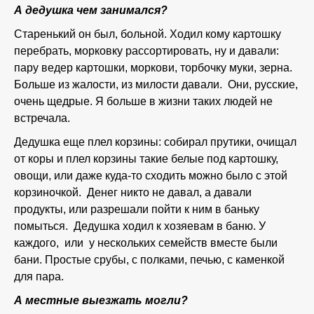
А дедушка чем занимался?
Старенький он был, больной. Ходил кому картошку
перебрать, морковку рассортировать, ну и давали:
пару ведер картошки, моркови, торбочку муки, зерна.
Больше из жалости, из милости давали. Они, русские,
очень щедрые. Я больше в жизни таких людей не
встречала.
Дедушка еще плел корзины: собирал прутики, очищал
от коры и плел корзины такие белые под картошку,
овощи, или даже куда-то сходить можно было с этой
корзиночкой. Денег никто не давал, а давали
продукты, или разрешали пойти к ним в баньку
помыться. Дедушка ходил к хозяевам в баню. У
каждого, или у нескольких семейств вместе были
бани. Простые срубы, с полками, печью, с каменкой
для пара.
А местные выезжать могли?