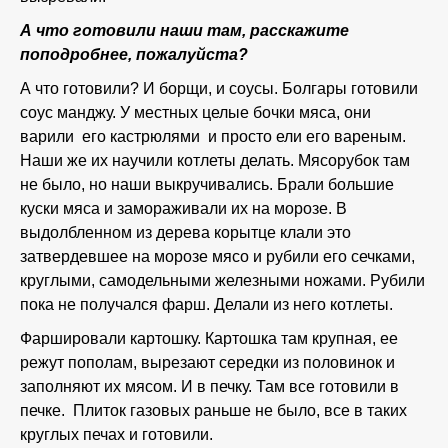
А что готовили наши там, расскажите
поподробнее, пожалуйста?
А что готовили? И борщи, и соусы. Болгары готовили
соус манджу. У местных целые бочки мяса, они
варили его кастрюлями и просто ели его вареным.
Наши же их научили котлеты делать. Мясорубок там
не было, но наши выкручивались. Брали большие
куски мяса и замораживали их на морозе. В
выдолбленном из дерева корытце клали это
затвердевшее на морозе мясо и рубили его сечками,
круглыми, самодельными железными ножами. Рубили
пока не получался фарш. Делали из него котлеты.
Фаршировали картошку. Картошка там крупная, ее
режут пополам, вырезают середки из половинок и
заполняют их мясом. И в печку. Там все готовили в
печке. Плиток газовых раньше не было, все в таких
круглых печах и готовили.