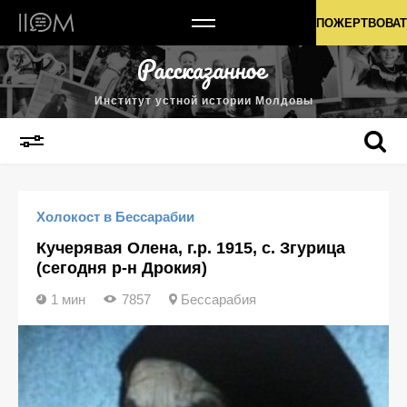
Институт устной истории Молдовы
ПОЖЕРТВОВАТ
Институт устной истории Молдовы
Холокост в Бессарабии
Кучерявая Олена, г.р. 1915, с. Згурица
(сегодня р-н Дрокия)
1 мин
7857
Бессарабия