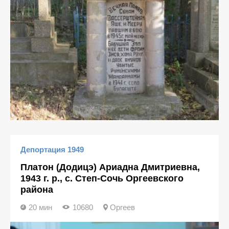
Депортация 1949
Платон (Додицэ) Ариадна Дмитриевна,
1943 г. р., с. Степ-Сочь Оргеевского
района
20 мин
10680
Оргеев