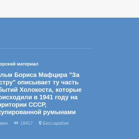
орский материал
льм Бориса Мафцира "За
стру" описывает ту часть
бытий Холокоста, которые
оисходили в 1941 году на
рритории СССР,
купированной румынами
 мин
18417
Бессарабия