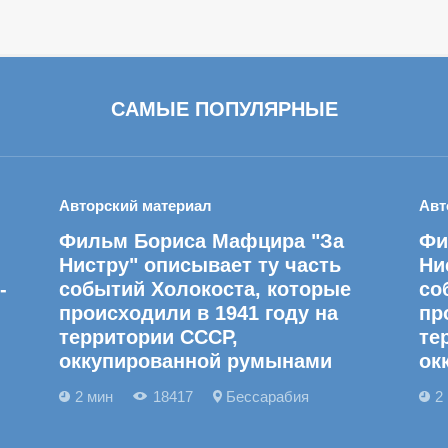
САМЫЕ ПОПУЛЯРНЫЕ
Авторский материал
Авт
Фильм Бориса Мафцира "За
Фи
Нистру" описывает ту часть
Ни
-
событий Холокоста, которые
со
происходили в 1941 году на
пр
территории СССР,
те
оккупированной румынами
ок
2 мин
18417
Бессарабия
2