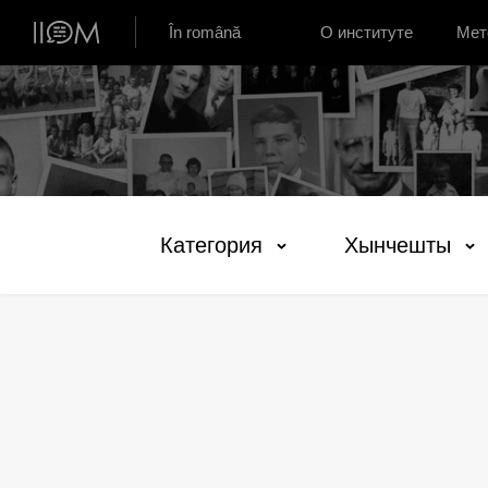
Институт устной истории Молдовы
În română
О институте
Мет
Категория
Хынчешты