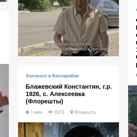
Холокост в Бессарабии
Блажевский Константин, г.р.
1926, с. Алексеевка
(Флорешты)
1 мин
8373
Флорешть