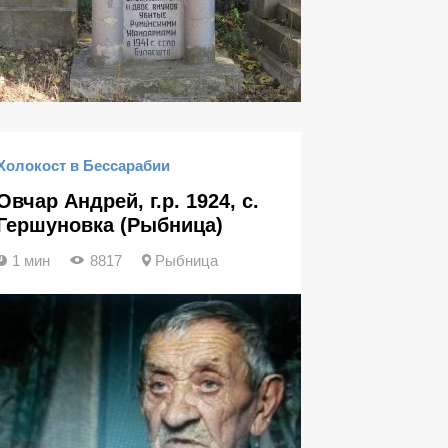
Холокост в Бессарабии
Овчар Андрей, г.р. 1924, с.
Гершуновка (Рыбница)
1 мин
8817
Рыбница