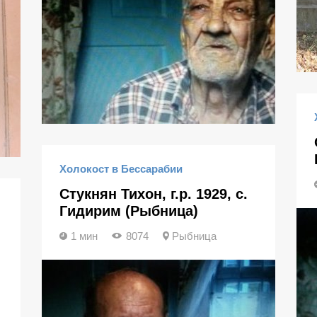
Холокост в Бессарабии
Стукнян Тихон, г.р. 1929, с.
Гидирим (Рыбница)
1 мин
8074
Рыбница
й