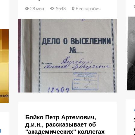
28 мин
9548
Бессарабия
Бойко Петр Артемович,
д.и.н., рассказывает об
я
"академических" коллегах