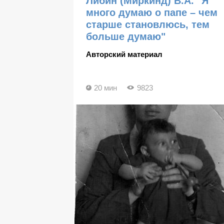
Либин (Миркинд) В.А. "Я
много думаю о папе – чем
старше становлюсь, тем
больше думаю"
Авторский материал
20 мин
9823