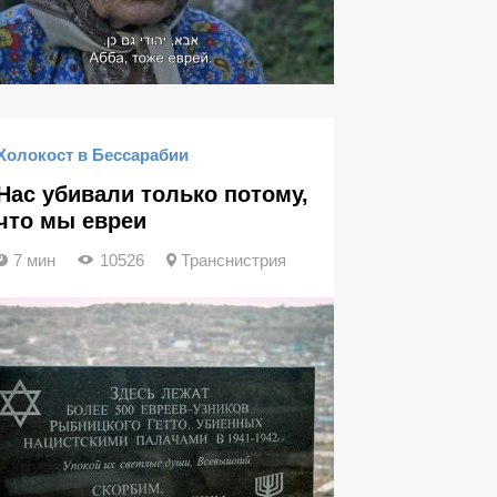
Холокост в Бессарабии
Нас убивали только потому,
что мы евреи
7 мин
10526
Транснистрия