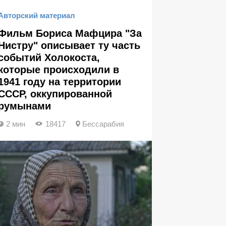
Авторский материал
Фильм Бориса Мафцира "За
Нистру" описывает ту часть
событий Холокоста,
которые происходили в
1941 году на территории
СССР, оккупированной
румынами
2 мин
18417
Бессарабия