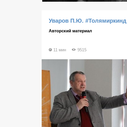
Уваров П.Ю. #Толямиркинд
Авторский материал
11 мин
9515