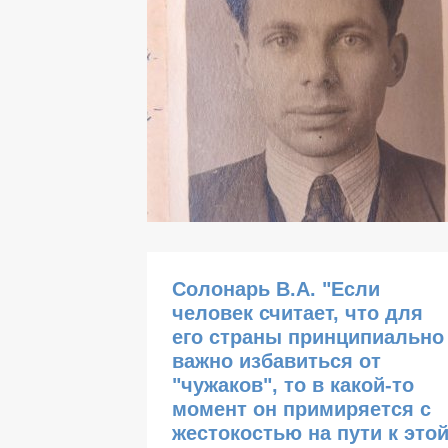
Солонарь В.А. "Если
человек считает, что для
его страны принципиально
важно избавиться от
"чужаков", то в какой-то
момент он примиряется с
жестокостью на пути к это