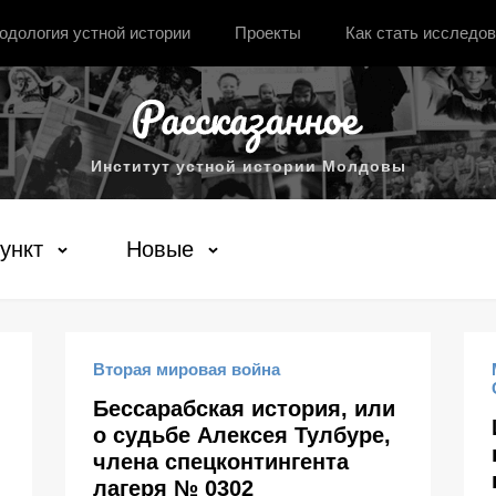
одология устной истории
Проекты
Как стать исследо
Институт устной истории Молдовы
ункт
Новые
Вторая мировая война
Бессарабская история, или
о судьбе Алексея Тулбуре,
члена спецконтингента
лагеря № 0302