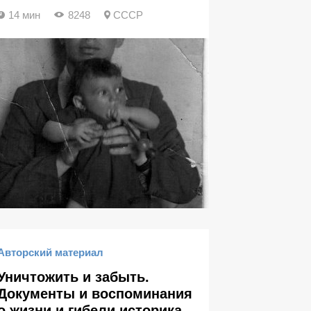
14 мин
8248
СССР
Авторский материал
Уничтожить и забыть.
Документы и воспоминания
о жизни и гибели историка