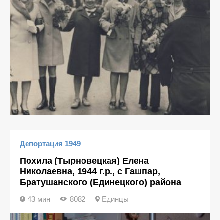
Депортация 1949
Похила (Тырновецкая) Елена
Николаевна, 1944 г.р., с Гашпар,
Братушанского (Единецкого) района
43 мин
8082
Единцы