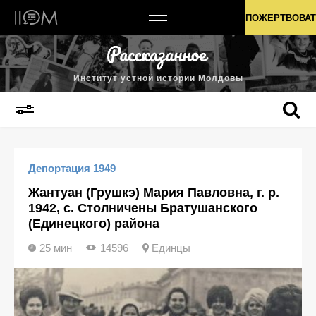
Институт устной истории Молдовы
ПОЖЕРТВОВАТ
Институт устной истории Молдовы
Депортация 1949
Жантуан (Грушкэ) Мария Павловна, г. р.
1942, с. Столничены Братушанского
(Единецкого) района
25 мин
14596
Единцы