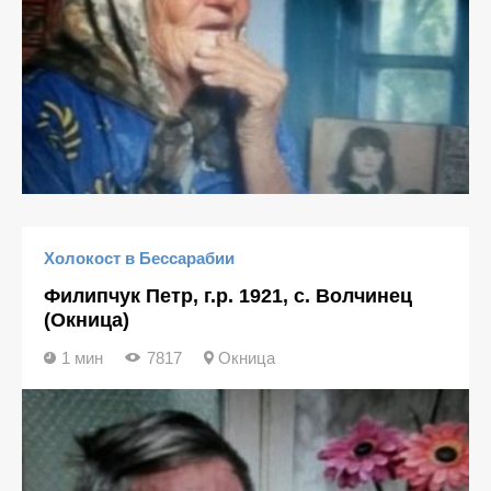
Холокост в Бессарабии
Филипчук Петр, г.р. 1921, с. Волчинец
(Окница)
1 мин
7817
Окница