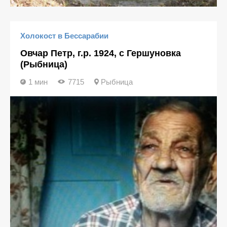
Холокост в Бессарабии
Овчар Петр, г.р. 1924, с Гершуновка
(Рыбница)
1 мин
7715
Рыбница