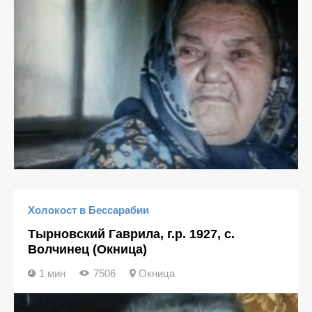
Холокост в Бессарабии
Тырновский Гаврила, г.р. 1927, с.
Волчинец (Окница)
1 мин
7506
Окница