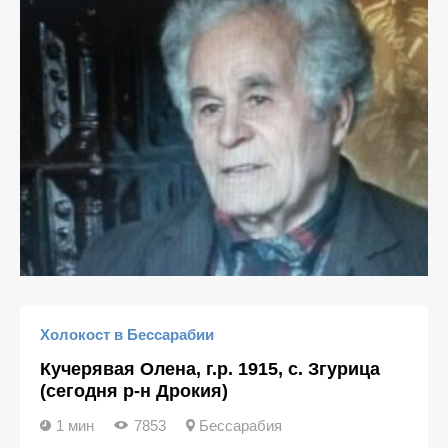
Холокост в Бессарабии
Кучерявая Олена, г.р. 1915, с. Згурица
(сегодня р-н Дрокия)
1 мин
7853
Бессарабия