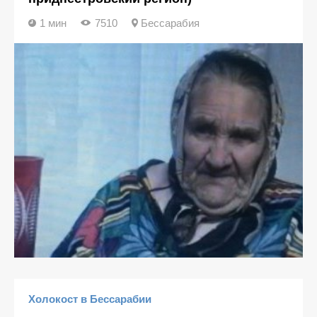
1 мин
7510
Бессарабия
Холокост в Бессарабии