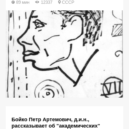
89 мин
12337
СССР
Бойко Петр Артемович, д.и.н.,
рассказывает об "академических"