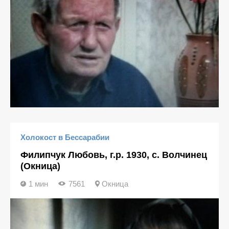
Холокост в Бессарабии
Филипчук Любовь, г.р. 1930, с. Волчинец
(Окница)
1 мин
7561
Окница