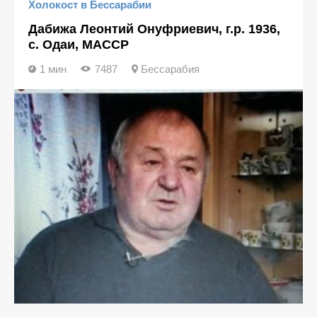
Холокост в Бессарабии
Дабижа Леонтий Онуфриевич, г.р. 1936,
с. Одаи, МАССР
1 мин
7487
Бессарабия