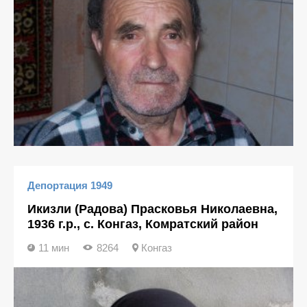
Депортация 1949
Икизли (Радова) Прасковья Николаевна,
1936 г.р., с. Конгаз, Комратский район
11 мин
8264
Конгаз