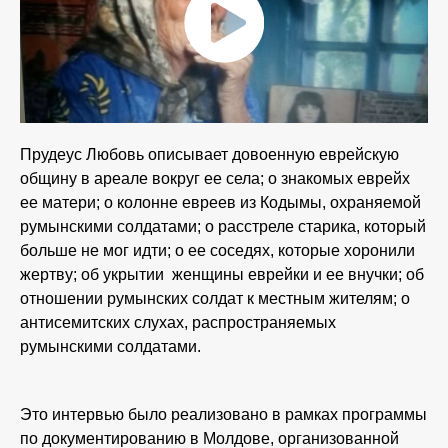
Прудеус Любовь описывает довоенную еврейскую
общину в ареале вокруг ее села; о знакомых еврейх
ее матери; о колонне евреев из Кодымы, охраняемой
румынскими солдатами; о расстреле старика, который
больше не мог идти; о ее соседях, которые хоронили
жертву; об укрытии женщины еврейки и ее внучки; об
отношении румынских солдат к местным жителям; о
антисемитских слухах, распространяемых
румынскими солдатами.
Это интервью было реализовано в рамках программы
по документированию в Молдове, организованной