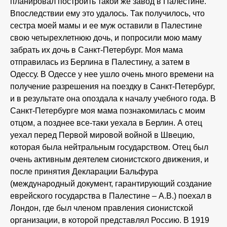
планировал построить такой же завод в Палестине.
Впоследствии ему это удалось. Так получилось, что
сестра моей мамы и ее муж оставили в Палестине
свою четырехлетнюю дочь, и попросили мою маму
забрать их дочь в Санкт-Петербург. Моя мама
отправилась из Берлина в Палестину, а затем в
Одессу. В Одессе у нее ушло очень много времени на
получение разрешения на поездку в Санкт-Петербург,
и в результате она опоздала к началу учебного года. В
Санкт-Петербурге моя мама познакомилась с моим
отцом, а позднее все-таки уехала в Берлин. А отец
уехал перед Первой мировой войной в Швецию,
которая была нейтральным государством. Отец был
очень активным деятелем сионистского движения, и
после принятия Декларации Бальфура
(международный документ, гарантирующий создание
еврейского государства в Палестине – А.В.) поехал в
Лондон, где был членом правления сионистской
организации, в которой представлял Россию. В 1919