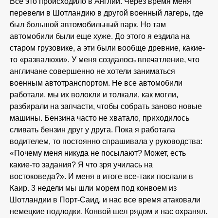
Все это происходило в Англии. Через время меня
перевели в Шотландию в другой военный лагерь, где
был большой автомобильный парк. Но там
автомобили были еще хуже. До этого я ездила на
старом грузовике, а эти были вообще древние, какие-
то «развалюхи». У меня создалось впечатление, что
англичане совершенно не хотели заниматься
военным автотранспортом. Не все автомобили
работали, мы их волокли и толкали, как могли,
разбирали на запчасти, чтобы собрать заново новые
машины. Бензина часто не хватало, приходилось
сливать бензин друг у друга. Пока я работала
водителем, то постоянно спрашивала у руководства:
«Почему меня никуда не посылают? Может, есть
какие-то задания? Я что зря училась на
востоковеда?». И меня в итоге все-таки послали в
Каир. 3 недели мы шли морем под конвоем из
Шотландии в Порт-Саид, и нас все время атаковали
немецкие подлодки. Конвой шел рядом и нас охранял.