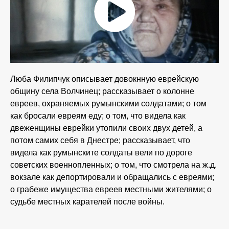
Люба Филипчук описывает довокнную еврейскую
общину села Волчинец; рассказывает о колонне
евреев, охраняемых румынскими солдатами; о том
как бросали евреям еду; о том, что видела как
двеженщины еврейки утопили своих двух детей, а
потом самих себя в Днестре; рассказывает, что
видела как румынските солдаты вели по дороге
советских военнопленных; о том, что смотрела на ж.д.
вокзале как депортировали и обращались с евреями;
о грабеже имущества евреев местными жителями; о
судьбе местных карателей после войны.