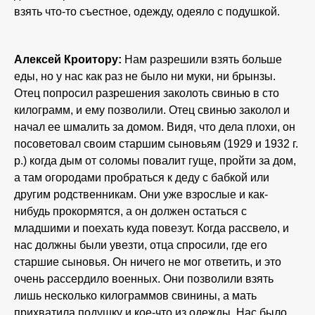
взять что-то съестное, одежду, одеяло с подушкой.
Алексей Кроитору:
Нам разрешили взять больше
еды, но у нас как раз не было ни муки, ни брынзы.
Отец попросил разрешения заколоть свинью в сто
килограмм, и ему позволили. Отец свинью заколол и
начал ее шмалить за домом. Видя, что дела плохи, он
посоветовал своим старшим сыновьям (1929 и 1932 г.
р.) когда дым от соломы повалит гуще, пройти за дом,
а там огородами пробраться к деду с бабкой или
другим родственникам. Они уже взрослые и как-
нибудь прокормятся, а он должен остаться с
младшими и поехать куда повезут. Когда рассвело, и
нас должны были увезти, отца спросили, где его
старшие сыновья. Он ничего не мог ответить, и это
очень рассердило военных. Они позволили взять
лишь несколько килограммов свинины, а мать
прихватила подушку и кое-что из одежды. Нас было