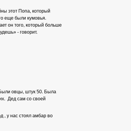
ойны этот Попа, который
его еще были кумовья.
чает он того, который больше
удешь» - говорит.
 Были овцы, штук 50. Была
их. Дед сам со своей
 , у нас стоял амбар во