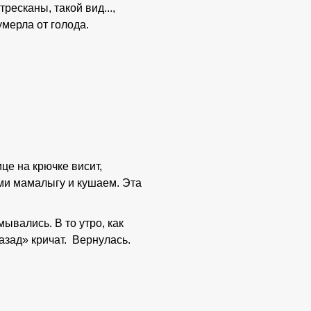
ресканы, такой вид...,
умерла от голода.
це на крючке висит,
ми мамалыгу и кушаем. Эта
ывались. В то утро, как
азад» кричат. Вернулась.