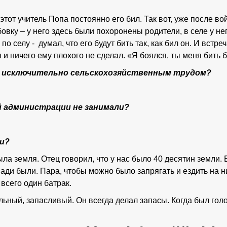
 этот учитель Попа постоянно его бил. Так вот, уже после в
вку – у него здесь были похоронены родители, в селе у н
по селу - думал, что его будут бить так, как бил он. И встре
я и ничего ему плохого не сделал. «Я боялся, ты меня бить б
ь исключительно сельскохозяйственным трудом?
й администрации не занимали?
ьи?
ла земля. Отец говорил, что у нас было 40 десятин земли.
шади были. Пара, чтобы можно было запрягать и ездить на н
всего один батрак.
ьный, запасливый. Он всегда делал запасы. Когда был голод