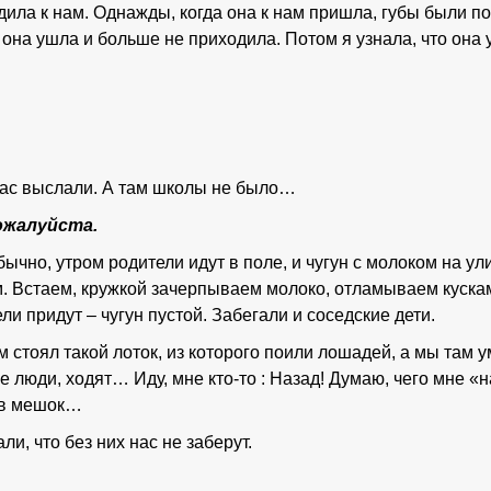
ила к нам. Однажды, когда она к нам пришла, губы были пот
 она ушла и больше не приходила. Потом я узнала, что она 
 нас выслали. А там школы не было…
пожалуйста.
ычно, утром родители идут в поле, и чугун с молоком на ули
. Встаем, кружкой зачерпываем молоко, отламываем куска
и придут – чугун пустой. Забегали и соседские дети.
стоял такой лоток, из которого поили лошадей, а мы там ум
 люди, ходят… Иду, мне кто-то : Назад! Думаю, чего мне «н
 в мешок…
и, что без них нас не заберут.