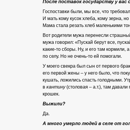
После поставок государству у вас 
Госпоставки были, мы все, что требовал
И мать кому кусок хлеба, кому зерна, но
Мама стала резать хлеб маленькими то
Вот родители мужа перенесли страшный
мужа говорил: «Пускай берут все, пускай
какие-то сборы. Ну, и его там кормили,
по селу. Но не очень-то ей помогали.
У моего свекра был сын от первого брака
его первой жены – у него было, что пок
кушать, ложились спасть голодными. Утр
в
кантину
(столовая – а.т.), там давал
крошек.
Выжили?
Да.
А много умерло людей в селе от го