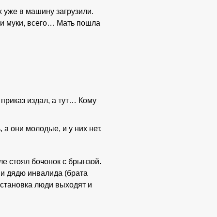
их уже в машину загрузили.
ки муки, всего… Мать пошла
 приказ издал, а тут… Кому
 а они молодые, и у них нет.
але стоял бочонок с брынзой.
 и дядю инвалида (брата
 остановка люди выходят и