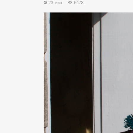
23 мин
6478