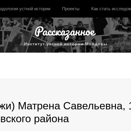
одология устной истории
Проекты
Как стать исследо
Институт устной истории Молдовы
) Матрена Савельевна, 193
вского района