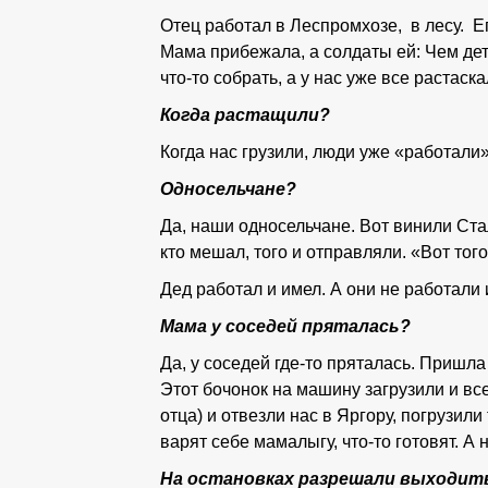
Отец работал в Леспромхозе, в лесу. Ег
Мама прибежала, а солдаты ей: Чем де
что-то собрать, а у нас уже все растаск
Когда растащили?
Когда нас грузили, люди уже «работали
Односельчане?
Да, наши односельчане. Вот винили Стал
кто мешал, того и отправляли. «Вот того
Дед работал и имел. А они не работали и
Мама у соседей пряталась?
Да, у соседей где-то пряталась. Пришла
Этот бочонок на машину загрузили и вс
отца) и отвезли нас в Яргору, погрузили
варят себе мамалыгу, что-то готовят. А 
На остановках разрешали выходит