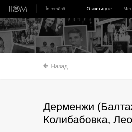
Институт устной истории Молдовы
În română
О институте
Мет
Назад
Дерменжи (Балтажи
Колибабовка, Лео