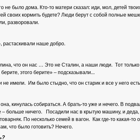
о не было дома. Кто-то матери сказал: иди, мол, детей тво
тей своих кормить будете? Люди берут с собой полные меш
али, разворовали.
», растаскивали наше добро.
ина, что он нас … Это не Сталин, а наши люди. Тот только
 берите, этого берите» – подсказывали...
 не имели. Им было стыдно, что он старик и все у него есть,
 она, кинулась собираться. А брать-то уже и нечего. В подв
е – больше ничего. Посадили нас в крытую машину, и деда,
 товарняк. По несколько семей в вагон. Как где-то какая-то
нам, что было готовить? Нечего.
ь?