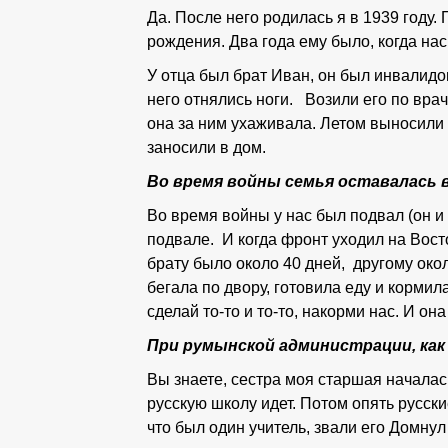
Да. После него родилась я в 1939 году. 
рождения. Два года ему было, когда на
У отца был брат Иван, он был инвалидом.
него отнялись ноги. Возили его по врач
она за ним ухаживала. Летом выносили 
заносили в дом.
Во время войны семья оставалась в
Во время войны у нас был подвал (он и 
подвале. И когда фронт уходил на Вост
брату было около 40 дней, другому около
бегала по двору, готовила еду и корми
сделай то-то и то-то, накорми нас. И она
При румынской администрации, как
Вы знаете, сестра моя старшая началас
русскую школу идет. Потом опять русск
что был один учитель, звали его Домнул