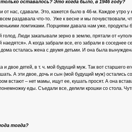
столько оставалось? Это когда было, в 1946 году?
и от нас, сдавали. Это, кажется было в 46-м. Каждое утро у
 всем раздавала что-то. Уже к весне и мы почувствовали, чт
ненькими ломтиками. Порциями давала нам уже, продукты б
 голод. Люди закапывали зерно в землю, прятали от «упо
 наедятся». А когда забрали все, его забрали в соседнее се
 а дома осталась жена с двумя детьми. И она была вынужде
 и двое детей, в т. ч. мой будущий муж. Так вот старшего е
ушать. А эти двое, дочь и сын (мой будущий муж) остались 
ом встают – нет мамы, ищут ее, кушать просят. А она вста
и понемножку еды. Съедали все, делили крошки со стола. Чут
лода тогда?