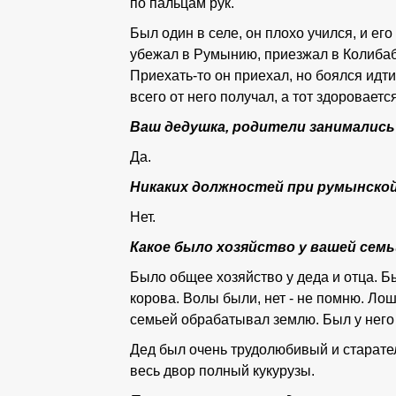
по пальцам рук.
Был один в селе, он плохо учился, и его
убежал в Румынию, приезжал в Колибабо
Приехать-то он приехал, но боялся идти 
всего от него получал, а тот здороваетс
Ваш дедушка, родители занималис
Да.
Никаких должностей при румынско
Нет.
Какое было хозяйство у вашей сем
Было общее хозяйство у деда и отца. Бы
корова. Волы были, нет - не помню. Ло
семьей обрабатывал землю. Был у него 
Дед был очень трудолюбивый и старател
весь двор полный кукурузы.