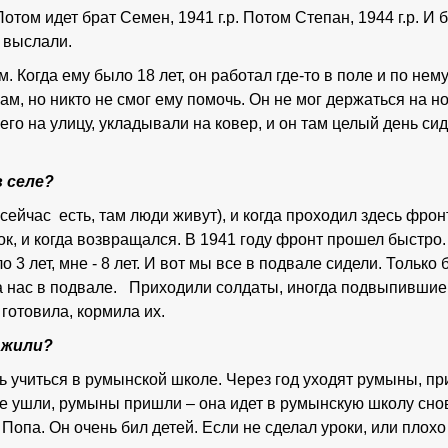
Потом идет брат Семен, 1941 г.р. Потом Степан, 1944 г.р. И 
с выслали.
 Когда ему было 18 лет, он работал где-то в поле и по нему
ам, но никто не смог ему помочь. Он не мог держаться на н
его на улицу, укладывали на ковер, и он там целый день си
 селе?
сейчас есть, там люди живут), и когда проходил здесь фрон
ок, и когда возвращался. В 1941 году фронт прошел быстро
 3 лет, мне - 8 лет. И вот мы все в подвале сидели. Только
ла нас в подвале. Приходили солдаты, иногда подвыпившие
 готовила, кормила их.
 жили?
ь учиться в румынской школе. Через год уходят румыны, при
ие ушли, румыны пришли – она идет в румынскую школу снов
 Попа. Он очень бил детей. Если не сделал уроки, или плох