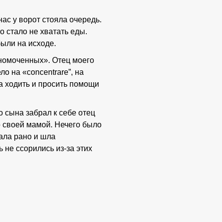
 нас у ворот стояла очередь.
о стало не хватать еды.
ыли на исходе.
лномоченных». Отец моего
ло на «concentrare”, на
на ходить и просить помощи
го сына забрал к себе отец
со своей мамой. Нечего было
вала рано и шла
ь не ссорились из-за этих