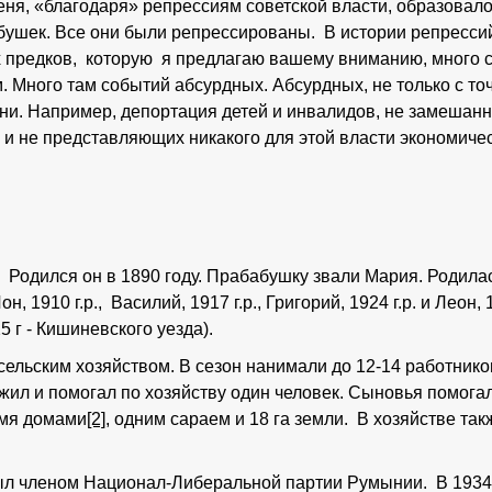
меня, «благодаря» репрессиям советской власти, образовало
бушек. Все они были репрессированы. В истории репресси
 предков, которую я предлагаю вашему вниманию, много с
м. Много там событий абсурдных. Абсурдных, не только с то
ни. Например, депортация детей и инвалидов, не замешанн
 и не представляющих никакого для этой власти экономиче
Родился он в 1890 году. Прабабушку звали Мария. Родилась 
, 1910 г.р., Василий, 1917 г.р., Григорий, 1924 г.р. и Леон, 
 г - Кишиневского уезда).
ельским хозяйством. В сезон нанимали до 12-14 работнико
жил и помогал по хозяйству один человек. Сыновья помогал
умя домами
[2]
, одним сараем и 18 га земли. В хозяйстве так
был членом Национал-Либеральной партии Румынии. В 1934 