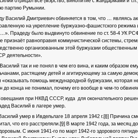
илий отрицал все (мэрство, винопитие с жандармами и т.п.)
ую партию Румынии.
ду Василий Дмитриевич обвиняется в том, что … являясь а
правленную на укрепление буржуазно-фашистского режима 
…». Прадеду было выдвинуто обвинение по ст. 58-4 УК Р
е признаёт равноправия коммунистической системы, стремя
едственно организованным этой буржуазии общественным 
СР деятельности».
 Василий так и не понял в чем его вина, и каким образом 
чанами, растящему детей и агитирующему за самую демок
 «оказывать помощь международной буржуазии, которая н
 до конца не понимал, почему его вообще в чем-то обвин
Совещания при НКВД СССР, куда для окончательного реше
адед Василий в лагере умер.
Василий умер в Ивдельлаге 18 апреля 1942 г.
[8]
Причина сме
итал, что его расстреляли.
[9]
В марте 1942 года, за месяц д
оровым. С июня 1941-го по март 1942-го здорового пятиде