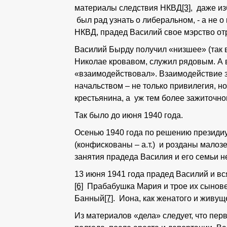
материалы следствия НКВД
[3]
, даже из
был рад узнать о либеральном, - а не 
НКВД, прадед Василий свое мэрство от
Василий Бырду получил «низшее» (так в 
Николае кровавом, служил рядовым. А в
«взаимодействовал». Взаимодействие з
начальством – не только привилегия, н
крестьянина, а уж тем более зажиточног
Так было до июня 1940 года.
Осенью 1940 года по решению презид
(конфискованы – а.т.) и розданы мало
занятия прадеда Василия и его семьи 
13 июня 1941 года прадед Василий и в
[6]
Прабабушка Мария и трое их сыновей 
Банный
[7]
. Иона, как женатого и живу
Из материалов «дела» следует, что пер