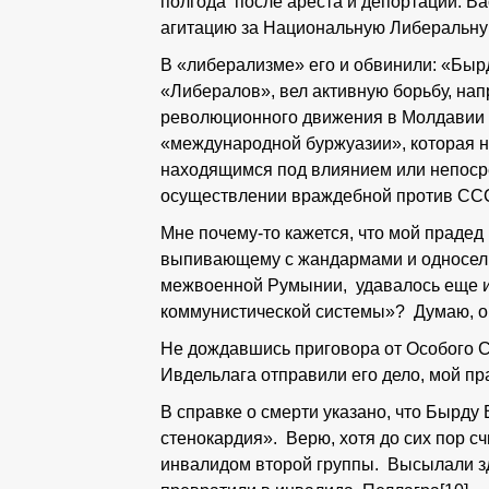
полгода после ареста и депортации. Вас
агитацию за Национальную Либеральн
В «либерализме» его и обвинили: «Быр
«Либералов», вел активную борьбу, на
революционного движения в Молдавии 
«международной буржуазии», которая н
находящимся под влиянием или непоср
осуществлении враждебной против СС
Мне почему-то кажется, что мой прадед
выпивающему с жандармами и односель
межвоенной Румынии, удавалось еще и
коммунистической системы»? Думаю, он
Не дождавшись приговора от Особого 
Ивдельлага отправили его дело, мой пр
В справке о смерти указано, что Бырду 
стенокардия». Верю, хотя до сих пор сч
инвалидом второй группы. Высылали зд