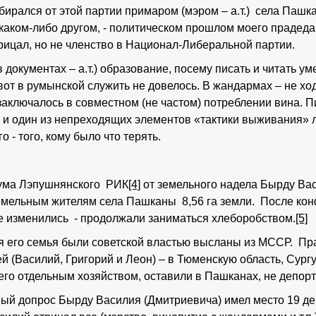
бирался от этой партии примаром (мэром – а.т.) села Пашка
о каком-либо другом, - политическом прошлом моего прадеда
рицал, но не членство в Национал-Либеральной партии.
документах – а.т.) образование, посему писать и читать ум
от в румынской служить не довелось. В жандармах – не ход
аключалось в совместном (не частом) потреблении вина. 
о и один из непреходящих элементов «тактики выживания» 
о - того, кому было что терять.
иума Лэпушнянского РИК
[4]
от земельного надела Бырду Ва
земельным жителям села Пашканы 8,56 га земли. После кон
не изменились - продолжали заниматься хлеборобством.
[5]
ся его семья были советской властью высланы из МССР. Пр
(Василий, Григорий и Леон) – в Тюменскую область, Сургут
щего отдельным хозяйством, оставили в Пашканах, не депор
вый допрос Бырду Василия (Дмитриевича) имел место 19 дек