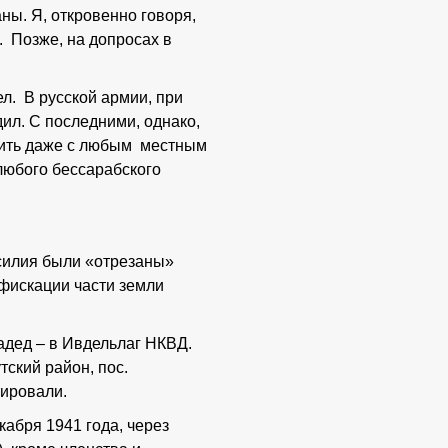
ны. Я, откровенно говоря,
. Позже, на допросах в
ел. В русской армии, при
ил. С последними, однако,
Пить даже с любым местным
любого бессарабского
силия были «отрезаны»
фискации части земли
адед – в Ивдельлаг НКВД.
ский район, пос.
тировали.
абря 1941 года, через