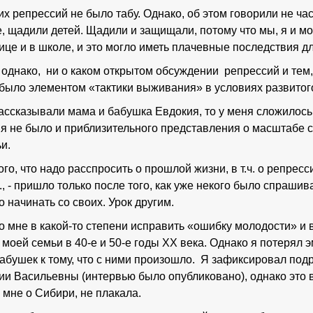
их репрессий не было табу. Однако, об этом говорили не час
, щадили детей. Щадили и защищали, потому что мы, я и мо
це и в школе, и это могло иметь плачевные последствия дл
, однако, ни о каком открытом обсуждении репрессий и тем,
м было элементом «тактики выживания» в условиях развитог
ассказывали мама и бабушка Евдокия, то у меня сложилось
я не было и приблизительного представления о масштабе с
ьи.
ого, что надо расспросить о прошлой жизни, в т.ч. о репрес
., - пришло только после того, как уже некого было спраши
 начинать со своих. Урок другим.
 мне в какой-то степени исправить «ошибку молодости» и 
моей семьи в 40-е и 50-е годы ХХ века. Однако я потерял 
бабушек к тому, что с ними произошло. Я зафиксировал по
ии Васильевны (интервью было опубликовано), однако это 
мне о Сибири, не плакала.