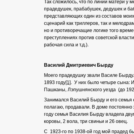
Так сложилось, что по линии матери у 
прадедушек, прабабушек, дедушек и ба
представляющих один из составов моих
сценарий как триллеров, так и мелодра
но и противоречащие логике того време
преступлениях против советской власти
рабочая сила и т.д.).
Василий Дмитриевич Бырду
Моего прадедушку звали Василе Бырду. 
1893 году
[1]
. У них было четыре сына: Ион
Пашканы, Лэпушнянского уезда (до 1925
Занимался Василий Бырду и его семья с
полагаю, продавали. В доме постоянно 
году семья Василия Бырду владела дв
коровы, 2 вола, три свиньи и 26 овец.
С 1923-го по 1938-ой год мой прадед 