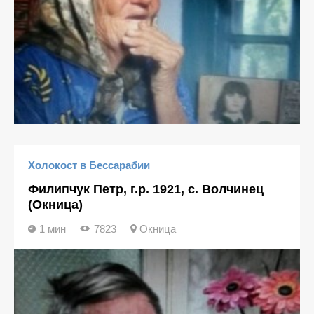
Холокост в Бессарабии
Филипчук Петр, г.р. 1921, с. Волчинец
(Окница)
1 мин
7823
Окница