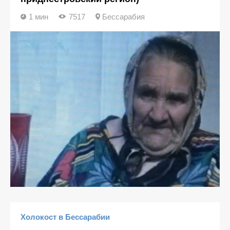
1 мин
7517
Бессарабия
Холокост в Бессарабии