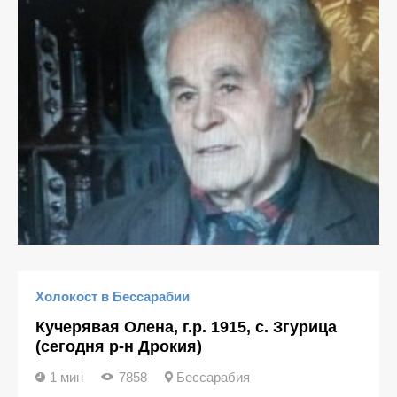
Холокост в Бессарабии
Кучерявая Олена, г.р. 1915, с. Згурица
(сегодня р-н Дрокия)
1 мин
7858
Бессарабия