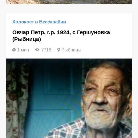
Холокост в Бессарабии
Овчар Петр, г.р. 1924, с Гершуновка
(Рыбница)
1 мин
7718
Рыбница