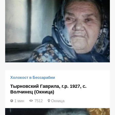
Холокост в Бессарабии
Тырновский Гаврила, г.р. 1927, с.
Волчинец (Окница)
1 мин
7512
Окница