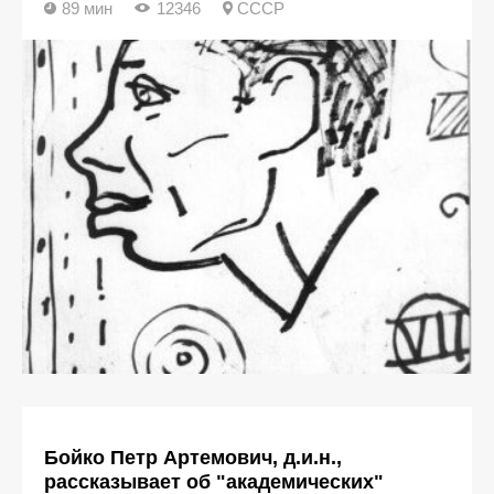
89 мин
12346
СССР
Бойко Петр Артемович, д.и.н.,
рассказывает об "академических"