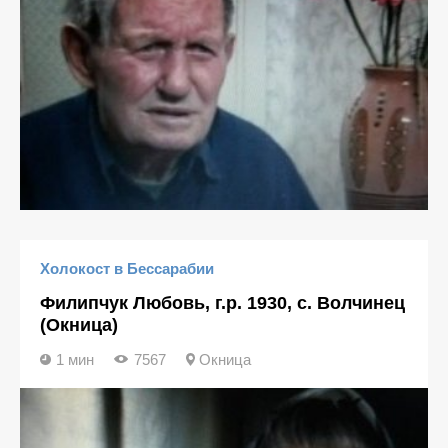
Холокост в Бессарабии
Филипчук Любовь, г.р. 1930, с. Волчинец
(Окница)
1 мин
7567
Окница