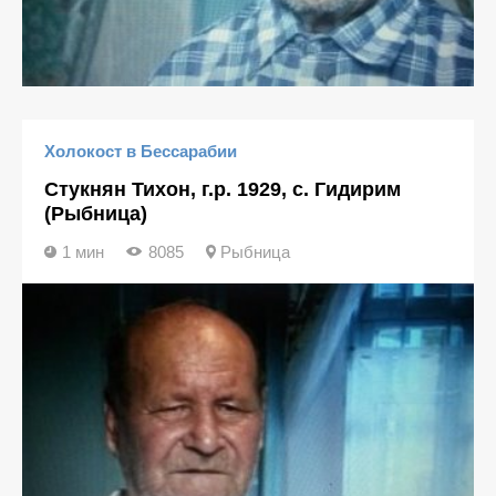
Холокост в Бессарабии
Стукнян Тихон, г.р. 1929, с. Гидирим
(Рыбница)
1 мин
8085
Рыбница