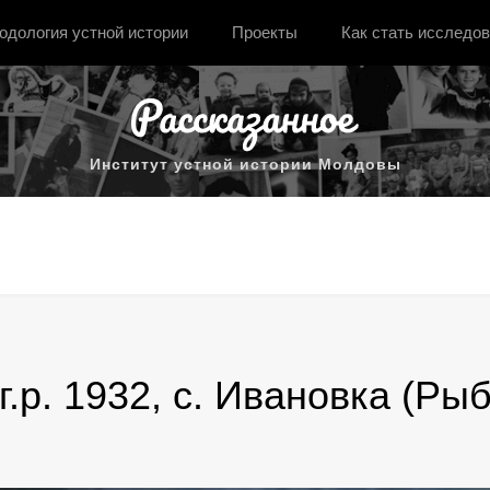
одология устной истории
Проекты
Как стать исследо
Институт устной истории Молдовы
.р. 1932, с. Ивановка (Ры