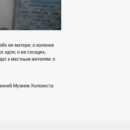
йх ее матери; о колонне
 идти; о ее соседях,
дат к местным жителям; о
анной Музеем Холокоста