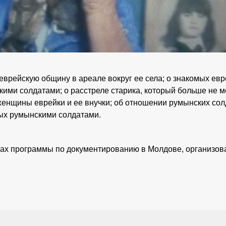
рейскую общину в ареале вокруг ее села; о знакомых евре
ми солдатами; о расстреле старика, который больше не мог
женщины еврейки и ее внучки; об отношении румынских сол
мых румынскими солдатами.
ках программы по документированию в Молдове, организов