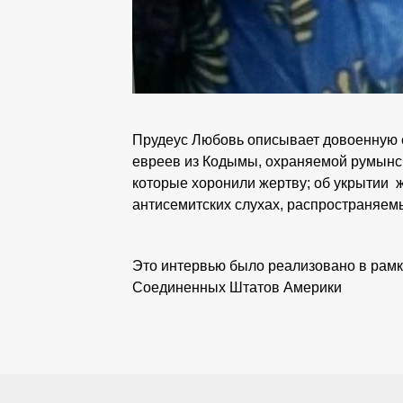
Прудеус Любовь описывает довоенную ев
евреев из Кодымы, охраняемой румынски
которые хоронили жертву; об укрытии 
антисемитских слухах, распространяе
Это интервью было реализовано в рам
Соединенных Штатов Америки