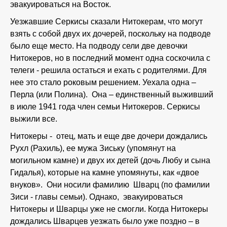
эвакуироваться на Восток.
Уезжавшие Серкисы сказали Нитокерам, что могут
взять с собой двух их дочерей, поскольку на подводе
было еще место. На подводу сели две девочки
Нитокеров, но в последний момент одна соскочила с
телеги - решила остаться и ехать с родителями. Для
нее это стало роковым решением. Уехала одна –
Перла (или Полина). Она – единственный выживший
в июле 1941 года член семьи Нитокеров. Серкисы
выжили все.
Нитокеры - отец, мать и еще две дочери дождались
Рухл (Рахиль), ее мужа Зиську (упомянут на
могильном камне) и двух их детей (дочь Любу и сына
Гидалья), которые на камне упомянуты, как «двое
внуков». Они носили фамилию Шварц (по фамилии
Зиси - главы семьи). Однако, эвакуироваться
Нитокеры и Шварцы уже не смогли. Когда Нитокеры
дождались Шварцев уезжать было уже поздно – в