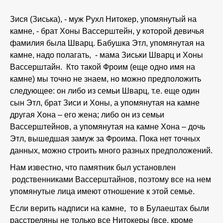
Зися (Зиська), - муж Рухл Нитокер, упомянутый на
камне, - брат Хоны Вассерштейн, у которой девичья
фамилия была Шварц. Бабушка Этл, упомянутая на
камне, надо полагать, - мама Зиськи Шварц и Хоны
Вассерштайн. Кто такой Фроим (еще одно имя на
камне) мы точно не знаем, но можно предположить
следующее: он либо из семьи Шварц, т.е. еще один
сын Этл, брат Зиси и Хоны, а упомянутая на камне
другая Хона – его жена; либо он из семьи
Вассерштейнов, а упомянутая на камне Хона – дочь
Этл, вышедшая замуж за Фроима. Пока нет точных
данных, можно строить много разных предположений.
Нам известно, что памятник был установлен
родственниками Вассерштайнов, поэтому все на нем
упомянутые лица имеют отношение к этой семье.
Если верить надписи на камне, то в Булаештах были
расстреляны не только все Нитокеры (все, кроме