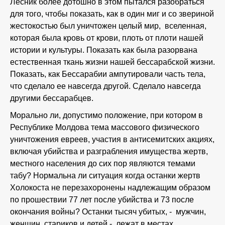
Лесник более дотошно в этом пытался разобраться
для того, чтобы показать, как в один миг и со звериной
жестокостью был уничтожен целый мир, вселенная,
которая была кровь от крови, плоть от плоти нашей
истории и культуры. Показать как была разорвана
естественная ткань жизни нашей бессарабской жизни.
Показать, как Бессарабии ампутировали часть тела,
что сделало ее навсегда другой. Сделало навсегда
другими бессарабцев.
Морально ли, допустимо положение, при котором в
Республике Молдова тема массового физического
уничтожения евреев, участия в антисемитских акциях,
включая убийства и разграбления имущества жертв,
местного населения до сих пор являются темами
табу? Нормальна ли ситуация когда останки жертв
Холокоста не перезахоронены надлежащим образом
по прошествии 77 лет после убийства и 73 после
окончания войны? Останки тысяч убитых, - мужчин,
женщин, стариков и детей,- лежат в местах