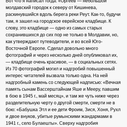
Вот что я написал тогда: «Оргеев — небольшой
молдавский городок к северу от Кишинева,
раскинувшийся вдоль берега реки Реут. Как-то, будучи
там, я зашел на городское еврейское кладбище. К
слову, это кладбище — одно из самых старых
сохранившихся до сих пор не только в Молдавии, но,
как утверждают путеводители, и во всей Юго-
Восточной Европе. Сделал довольно много
фотографий и через несколько дней опубликовал их,
— кладбище очень красивое, — в социальных сетях.
Из 70 фотографий могил и надгробий повышенный
интерес читателей вызвала только одна. На ней
надгробный камень со следующей надписью: «Вечная
память сынам Вассерштайнам Яше и Мееру, павшим
в бою в 1945 г., май месяц», и там же чуть ниже через
разделительную черту о другой смерти, смерти не в
бою: «Бабушка Этл и ее дети Фроим, Зися, Хоня, Рухл
и двое внуков, убитые румынскими жандармами в
1941 г., село Булаешты». Сверху надгробия