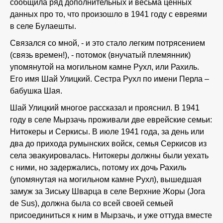
сообщила ряд дополнительных и весьма ценных
данных про то, что произошло в 1941 году с евреями
в селе Булаешты.
Связался со мной, - и это стало легким потрясением
(связь времен!), - потомок (внучатый племянник)
упомянутой на могильном камне Рухл, или Рахиль.
Его имя Шай Улицкий. Сестра Рухл по имени Перла –
бабушка Шая.
Шай Улицкий многое рассказал и прояснил. В 1941
году в селе Мырзачь проживали две еврейские семьи:
Нитокеры и Серкисы. В июле 1941 года, за день или
два до прихода румынских войск, семья Серкисов из
села эвакуировалась. Нитокеры должны были уехать
с ними, но задержались, потому их дочь Рахиль
(упомянутая на могильном камне Рухл), вышедшая
замуж за Зиську Шварца в селе Верхние Жоры (Jora
de Sus), должна была со всей своей семьей
присоединиться к ним в Мырзачь, и уже оттуда вместе