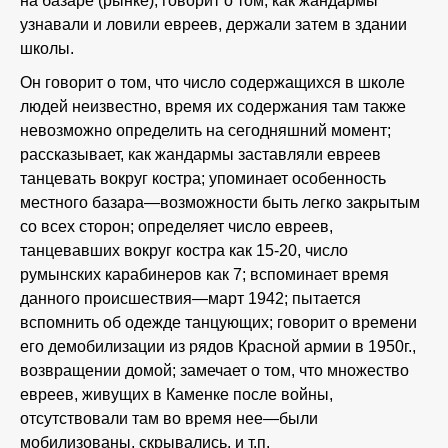
на базаре (рынке); говорит о том, как жандармы
узнавали и ловили евреев, держали затем в здании
школы.
Он говорит о том, что число содержащихся в школе
людей неизвестно, время их содержания там также
невозможно определить на сегодняшний момент;
рассказывает, как жандармы заставляли евреев
танцевать вокруг костра; упоминает особенность
местного базара—возможности быть легко закрытым
со всех сторон; определяет число евреев,
танцевавших вокруг костра как 15-20, число
румынских карабинеров как 7; вспоминает время
данного происшествия—март 1942; пытается
вспомнить об одежде танцующих; говорит о времени
его демобилизации из рядов Красной армии в 1950г.,
возвращении домой; замечает о том, что множество
евреев, живущих в Каменке после войны,
отсутствовали там во время нее—были
мобилизованы, скрывались, и т.п.