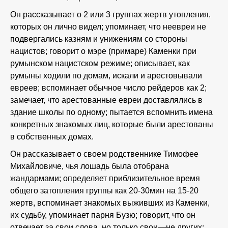
Он рассказывает о 2 или 3 группах жертв утопления,
которых он лично видел; упоминает, что неевреи не
подвергались казням и унижениям со стороны
нацистов; говорит о мэре (примаре) Каменки при
румынском нацистском режиме; описывает, как
румыны ходили по домам, искали и арестовывали
евреев; вспоминает обычное число рейдеров как 2;
замечает, что арестованные евреи доставлялись в
здание школы по одному; пытается вспомнить имена
конкретных знакомых лиц, которые были арестованы
в собственных домах.
Он рассказывает о своем родственнике Тимофее
Михайловиче, чья лошадь была отобрана
жандармами; определяет приблизительное время
общего затопления группы как 20-30мин на 15-20
жертв, вспоминает знакомых выживших из Каменки,
их судьбу, упоминает парня Бузю; говорит, что он
отвечает за свои слова, но только свои—не других;