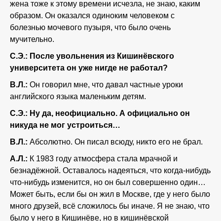
жена тоже к этому времени исчезла, не знаю, каким
образом. Он оказался одиноким человеком с
болезнью мочевого пузыря, что было очень
мучительно.
С.Э.: После увольнения из Кишинёвского
университета он уже нигде не работал?
В.Л.:
Он говорил мне, что давал частные уроки
английского языка маленьким детям.
С.Э.: Ну да, неофициально. А официально он
никуда не мог устроиться…
В.Л.:
Абсолютно. Он писал всюду, никто его не брал.
А.Л.:
К 1983 году атмосфера стала мрачной и
безнадёжной. Оставалось надеяться, что когда-нибудь
что-нибудь изменится, но он был совершенно один…
Может быть, если бы он жил в Москве, где у него было
много друзей, всё сложилось бы иначе. Я не знаю, что
было у него в Кишинёве, но в кишинёвской