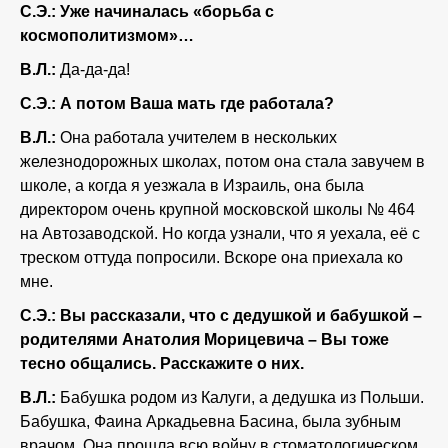
С.Э.: Уже начиналась «борьба с
космополитизмом»…
В.Л.:
Да-да-да!
С.Э.: А потом Ваша мать где работала?
В.Л.:
Она работала учителем в нескольких
железнодорожных школах, потом она стала завучем в
школе, а когда я уезжала в Израиль, она была
директором очень крупной московской школы № 464
на Автозаводской. Но когда узнали, что я уехала, её с
треском оттуда попросили. Вскоре она приехала ко
мне.
С.Э.: Вы рассказали, что с дедушкой и бабушкой –
родителями Анатолия Морицевича – Вы тоже
тесно общались. Расскажите о них.
В.Л.:
Бабушка родом из Калуги, а дедушка из Польши.
Бабушка, Фаина Аркадьевна Басина, была зубным
врачом. Она прошла всю войну в стоматологическом