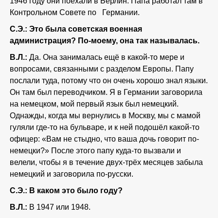
1946 году они поехали в Берлин. Папа работал там в
Контрольном Совете по Германии.
С.Э.: Это была советская военная
администрация? По-моему, она так называлась.
В.Л.:
Да. Она занималась ещё в какой-то мере и
вопросами, связанными с разделом Европы. Папу
послали туда, потому что он очень хорошо знал языки.
Он там был переводчиком. Я в Германии заговорила
на немецком, мой первый язык был немецкий.
Однажды, когда мы вернулись в Москву, мы с мамой
гуляли где-то на бульваре, и к ней подошёл какой-то
офицер: «Вам не стыдно, что ваша дочь говорит по-
немецки?» После этого папу куда-то вызвали и
велели, чтобы я в течение двух-трёх месяцев забыла
немецкий и заговорила по-русски.
С.Э.: В каком это было году?
В.Л.:
В 1947 или 1948.