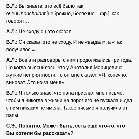
В.Л.:
Вы знаете, это всё было так
очень
no
nchalant
[небрежно, беспечно – фр.], как
говорят…
А.Л.:
Не сходу он это сказал.
В.Л.:
Он сказал это не сходу. И не «выдал», а «так
получилось».
А.Л.:
Все эти разговоры с ним продолжались три года.
Но когда выяснилось, что у Анатолия Морицевича
жуткие неприятности, то он мне сказал: «Я, конечно,
виноват. Это из-за меня».
В.Л.:
Я только знаю, что папа прислал мне письмо,
чтобы я никогда в жизни на порог его не пускала и дел
с ним никаких не имела. Такое письмо я получила от
папы.
С.Э.: Понятно. Может быть, есть ещё что-то, что
Вы хотели бы рассказать?