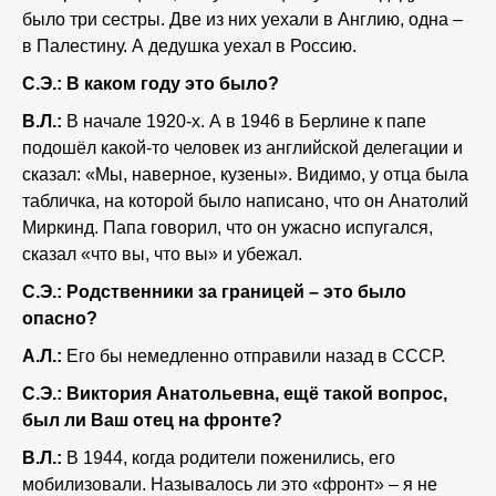
было три сестры. Две из них уехали в Англию, одна –
в Палестину. А дедушка уехал в Россию.
С.Э.: В каком году это было?
В.Л.:
В начале 1920-х. А в 1946 в Берлине к папе
подошёл какой-то человек из английской делегации и
сказал: «Мы, наверное, кузены». Видимо, у отца была
табличка, на которой было написано, что он Анатолий
Миркинд. Папа говорил, что он ужасно испугался,
сказал «что вы, что вы» и убежал.
С.Э.: Родственники за границей – это было
опасно?
А.Л.:
Его бы немедленно отправили назад в СССР.
С.Э.: Виктория Анатольевна, ещё такой вопрос,
был ли Ваш отец на фронте?
В.Л.:
В 1944, когда родители поженились, его
мобилизовали. Называлось ли это «фронт» – я не