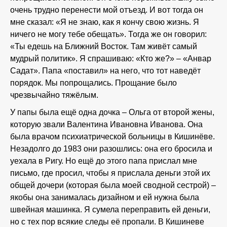
очень трудно перенести мой отъезд. И вот тогда он
мне сказал: «Я не знаю, как я кончу свою жизнь. Я
ничего не могу тебе обещать». Тогда же он говорил:
«Ты едешь на Ближний Восток. Там живёт самый
мудрый политик». Я спрашиваю: «Кто же?» – «Анвар
Садат». Папа «поставил» на него, что тот наведёт
порядок. Мы попрощались. Прощание было
чрезвычайно тяжёлым.
У папы была ещё одна дочка – Ольга от второй жены,
которую звали Валентина Ивановна Иванова. Она
была врачом психиатрической больницы в Кишинёве.
Незадолго до 1983 они разошлись: она его бросила и
уехала в Ригу. Но ещё до этого папа прислал мне
письмо, где просил, чтобы я прислала деньги этой их
общей дочери (которая была моей сводной сестрой) –
якобы она занималась дизайном и ей нужна была
швейная машинка. Я сумела переправить ей деньги,
но с тех пор всякие следы её пропали. В Кишиневе