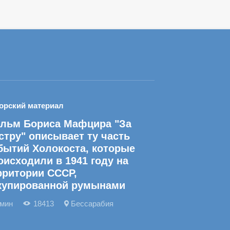
орский материал
льм Бориса Мафцира "За
стру" описывает ту часть
бытий Холокоста, которые
оисходили в 1941 году на
рритории СССР,
купированной румынами
 мин
18413
Бессарабия