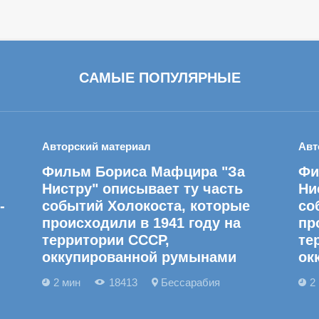
САМЫЕ ПОПУЛЯРНЫЕ
Авторский материал
Авт
Фильм Бориса Мафцира "За
Фи
Нистру" описывает ту часть
Ни
-
событий Холокоста, которые
со
происходили в 1941 году на
пр
территории СССР,
те
оккупированной румынами
ок
2 мин
18413
Бессарабия
2