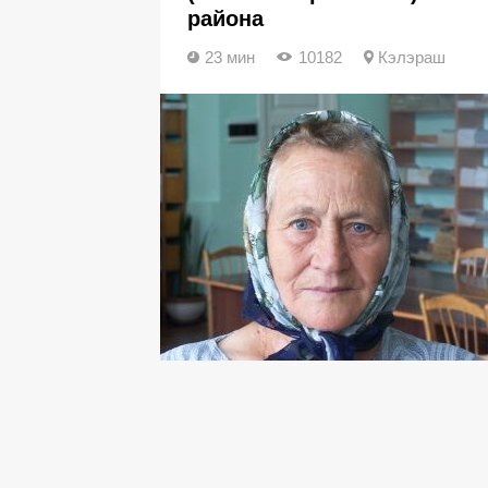
района
23 мин
10182
Кэлэраш