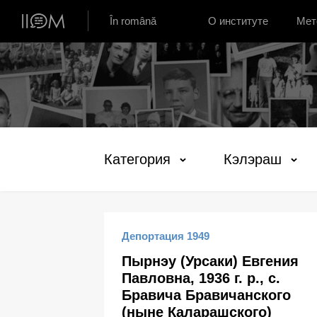
Институт устной истории Молдовы
În română
О институте
Мет
Категория
Кэлэраш
Депортация 1949
Пырнэу (Урсаки) Евгения
Павловна, 1936 г. р., с.
Бравича Бравичанского
(ныне Каларашского)