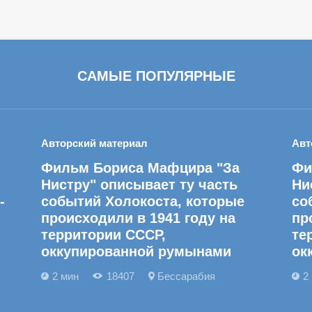
САМЫЕ ПОПУЛЯРНЫЕ
Авторский материал
Авт
Фильм Бориса Мафцира "За
Фи
Нистру" описывает ту часть
Ни
-
событий Холокоста, которые
со
происходили в 1941 году на
пр
территории СССР,
те
оккупированной румынами
ок
2 мин
18407
Бессарабия
2