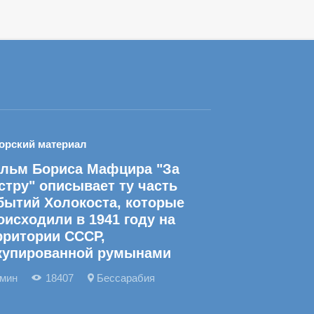
орский материал
льм Бориса Мафцира "За
стру" описывает ту часть
бытий Холокоста, которые
оисходили в 1941 году на
рритории СССР,
купированной румынами
 мин
18407
Бессарабия