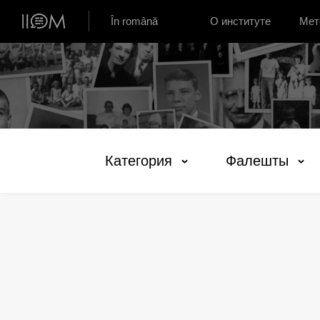
Институт устной истории Молдовы
În română
О институте
Мет
Категория
Фалешты