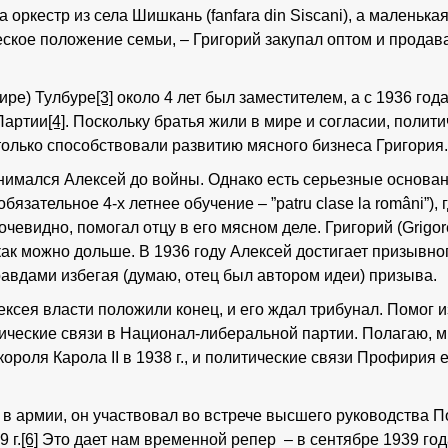
а оркестр из села Шишкань (fanfara din Siscani), а маленьк
еское положение семьи, – Григорий закупал оптом и продава
ире) Тулбуре
[3]
около 4 лет был заместителем, а с 1936 года 
Партии
[4]
. Поскольку братья жили в мире и согласии, полит
только способствовали развитию мясного бизнеса Григория.
анимался Алексей до войны. Однако есть серьезные основани
зательное 4-х летнее обучение – ”patru clase la români”), г
 очевидно, помогал отцу в его мясном деле. Григорий (Grigo
ак можно дольше. В 1936 году Алексей достигает призывного
равдами избегая (думаю, отец был автором идеи) призыва.
ексея власти положили конец, и его ждал трибунал. Помог 
ческие связи в Национал-либеральной партии. Полагаю, мы
ороля Карола II в 1938 г., и политические связи Профирия 
чи в армии, он участвовал во встрече высшего руководства 
 г.
[6]
Это дает нам временной репер – в сентябре 1939 го