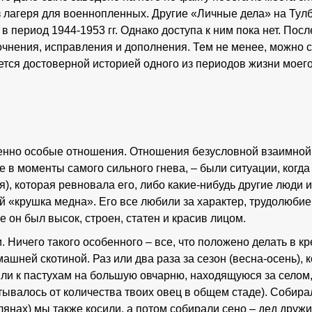
 лагеря для военнопленных. Другие «Личные дела» на Тул
 в период 1944-1953 гг. Однако доступа к ним пока нет. Пос
очнения, исправления и дополнения. Тем не менее, можно 
яется достоверной историей одного из периодов жизни моег
енно особые отношения. Отношения безусловной взаимной 
е в моменты самого сильного гнева, – были ситуации, когда
, которая ревновала его, либо какие-нибудь другие люди и
 «крушка медна». Его все любили за характер, трудолюбие,
 он был высок, строен, статен и красив лицом.
. Ничего такого особенного – все, что положено делать в к
шней скотиной. Раз или два раза за сезон (весна-осень), 
или к пастухам на большую овчарню, находящуюся за селом
ывалось от количества твоих овец в общем стаде). Cобира
лянах) мы также косили, а потом собирали сено – дед друж