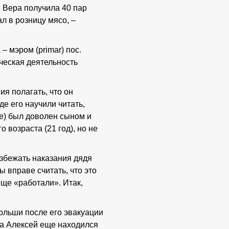
ая Вера получила 40 пар
л в розницу мясо, –
– мэром (primar) пос.
ическая деятельность
я полагать, что он
де его научили читать,
re) был доволен сыном и
 возраста (21 год), но не
избежать наказания дядя
 вправе считать, что это
еще «работали». Итак,
Польши после его эвакуации
да Алексей еще находился