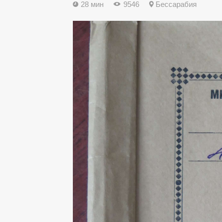
28 мин
9546
Бессарабия