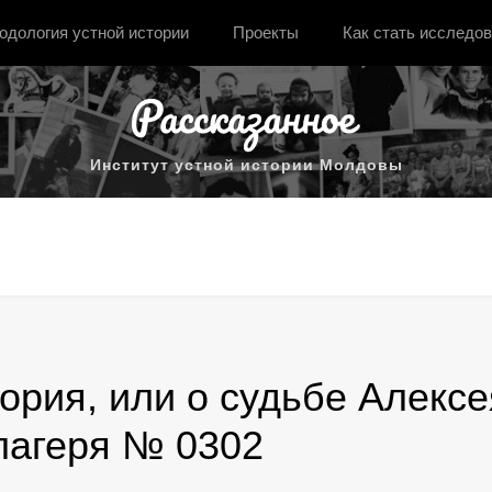
одология устной истории
Проекты
Как стать исследо
Институт устной истории Молдовы
ория, или о судьбе Алексе
лагеря № 0302