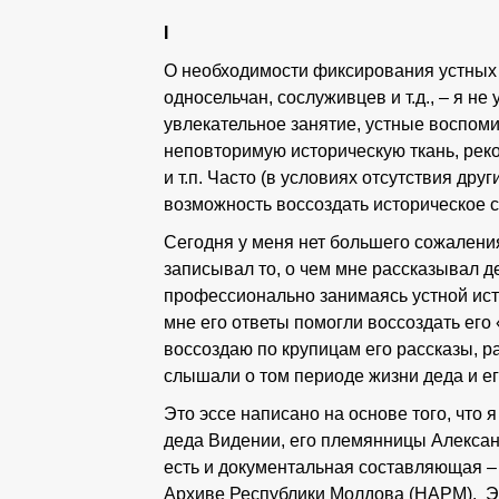
I
О необходимости фиксирования устных 
односельчан, сослуживцев и т.д., – я не
увлекательное занятие, устные воспоми
неповторимую историческую ткань, реко
и т.п. Часто (в условиях отсутствия др
возможность воссоздать историческое 
Сегодня у меня нет большего сожаления,
записывал то, о чем мне рассказывал де
профессионально занимаясь устной исто
мне его ответы помогли воссоздать его 
воссоздаю по крупицам его рассказы, р
слышали о том периоде жизни деда и ег
Это эссе написано на основе того, что 
деда Видении, его племянницы Алексан
есть и документальная составляющая –
Архиве Республики Молдова (НАРМ). Это