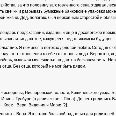
озяйства, за что половину заготовленного сена отдавал лесн
ать свечки и разрывать бумажные банковские упаковки монет
воей жизни. Дед, полагаю, был церковным старостой и обяза
алендарь предсказаний, изданный еще в досоветское время
 «вычислить» далекое, кажущееся недостижимым будущее.
вольствие. Я нежился в потоках дедовой любви. Сегодня с
роду этого отношения к себе со стороны деда. Вероятно, де
юбовь, умножая мое счастье на два, на бесконечность. Не
ез отца. Без отца, который не мог быть рядом.
с. Ниспорены, Ниспоренской волости, Кишиневского уезда Б
 Ирины Тулбуре (в девичестве – Попа). До него родились В
ря, Костя, Вера, Видения и Мария
[2]
.
евочка – Вера. Это стало большой радостью для родителей.