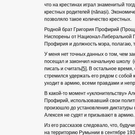
что на крестинах играл знаменитый тогд
крестных родителей (nănași). Экономич
позволяло такое количество крестных.
Родной брат Григория Профирий (Прощ
Ниспорены от Национал-Либеральной 
Профирия и должность мэра, полагаю, 
У меня нет точных данных о том, чем з
посещал и закончил начальную школу (обя
писать и считать
[5]
. В остальное время,
стремился удержать его рядом с собой к
уходит в армию, всеми правдами и неп
В какой-то момент «уклонительству» Ал
Профирий, использовавший свои полити
произошло до установления диктатуры к
Алексея не судят и призывают в армию.
Из его рассказов следовало, что, буду
на территорию Румынии в сентябре 1939