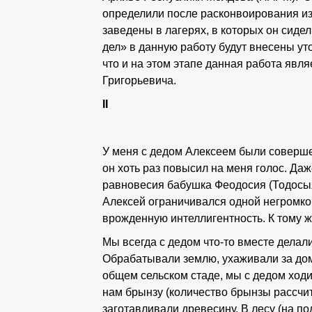
определили после расконвоирования из
заведены в лагерях, в которых он сидел
дел» в данную работу будут внесены ут
что и на этом этапе данная работа явл
Григорьевича.
II
У меня с дедом Алексеем были соверш
он хоть раз повысил на меня голос. Даж
равновесия бабушка Феодосия (Тодосыя)
Алексей ограничивался одной негромкой
врожденную интеллигентность. К тому же
Мы всегда с дедом что-то вместе делали
Обрабатывали землю, ухаживали за дома
общем сельском стаде, мы с дедом ход
нам брынзу (количество брынзы рассчит
заготавливали древесину. В лесу (на по