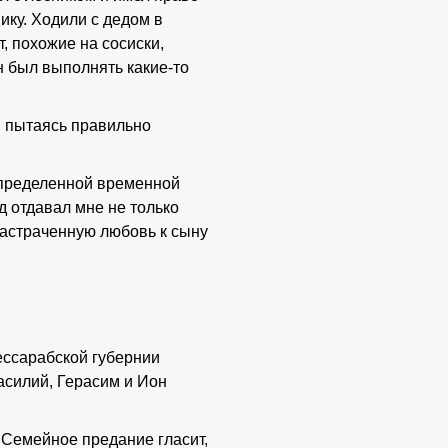
ику. Ходили с дедом в
, похожие на сосиски,
н был выполнять какие-то
, пытаясь правильно
 определенной временной
д отдавал мне не только
растраченную любовь к сыну
ессарабской губернии
асилий, Герасим и Ион
 Семейное предание гласит,