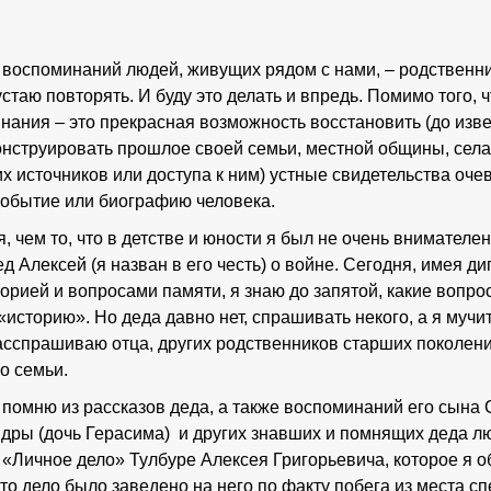
воспоминаний людей, живущих рядом с нами, – родственник
 устаю повторять. И буду это делать и впредь. Помимо того, 
нания – это прекрасная возможность восстановить (до изв
нструировать прошлое своей семьи, местной общины, села,
угих источников или доступа к ним) устные свидетельства оч
событие или биографию человека.
 чем то, что в детстве и юности я был не очень внимателе
д Алексей (я назван в его честь) о войне. Сегодня, имея ди
рией и вопросами памяти, я знаю до запятой, какие вопрос
«историю». Но деда давно нет, спрашивать некого, а я муч
асспрашиваю отца, других родственников старших поколений 
о семьи.
я помню из рассказов деда, а также воспоминаний его сына 
дры (дочь Герасима) и других знавших и помнящих деда лю
 «Личное дело» Тулбуре Алексея Григорьевича, которое я
 дело было заведено на него по факту побега из места сп