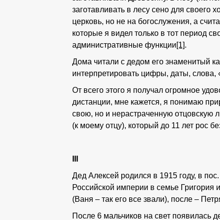
заготавливать в лесу сено для своего х
церковь, но не на богослужения, а счит
которые я видел только в тот период с
административные функции
[1]
.
Дома читали с дедом его знаменитый к
интерпретировать цифры, даты, слова,
От всего этого я получал огромное удо
дистанции, мне кажется, я понимаю при
свою, но и нерастраченную отцовскую л
(к моему отцу), который до 11 лет рос б
III
Дед Алексей родился в 1915 году, в по
Российской империи в семье Григория и
(Ваня – так его все звали), после – Пет
После 6 мальчиков на свет появилась д