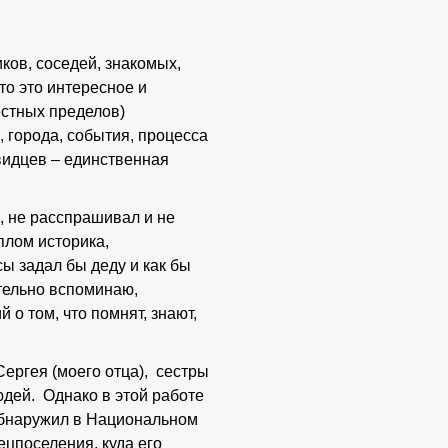
ов, соседей, знакомых,
что это интересное и
естных пределов)
 города, события, процесса
евидцев – единственная
н, не расспрашивал и не
плом историка,
ы задал бы деду и как бы
ительно вспоминаю,
о том, что помнят, знают,
Сергея (моего отца), сестры
дей. Однако в этой работе
 обнаружил в Национальном
ецпоселения, куда его