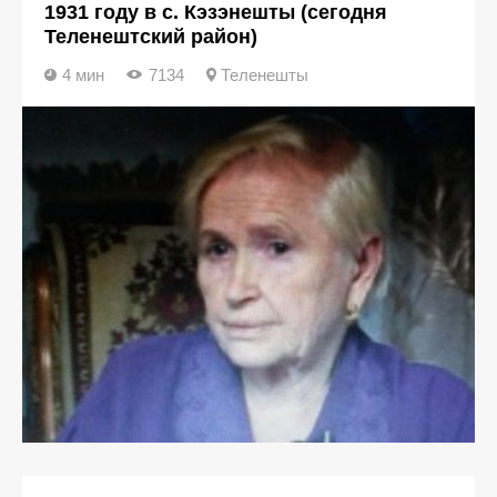
1931 году в с. Кэзэнешты (сегодня
Теленештский район)
4 мин
7134
Теленешты