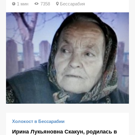
1 мин
7358
Бессарабия
Холокост в Бессарабии
Ирина Лукьяновна Скакун, родилась в