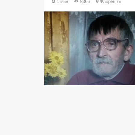
1 мин
8366
Флорешть