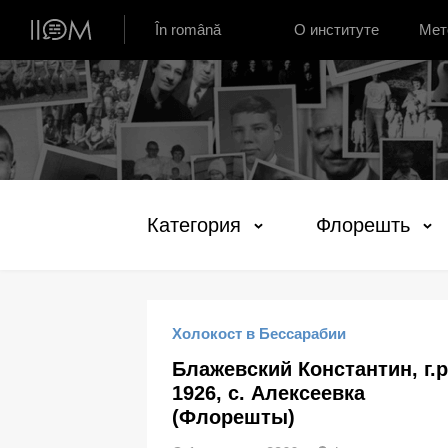
Институт устной истории Молдовы
În română
О институте
Мет
Категория
Флорешть
Холокост в Бессарабии
Блажевский Константин, г.р
1926, с. Алексеевка
(Флорешты)