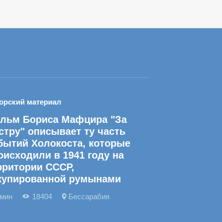
орский материал
льм Бориса Мафцира "За
стру" описывает ту часть
бытий Холокоста, которые
оисходили в 1941 году на
рритории СССР,
купированной румынами
 мин
18404
Бессарабия