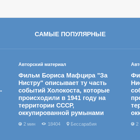
САМЫЕ ПОПУЛЯРНЫЕ
Авторский материал
Авт
Фильм Бориса Мафцира "За
Фи
Нистру" описывает ту часть
Ни
-
событий Холокоста, которые
со
происходили в 1941 году на
пр
территории СССР,
те
оккупированной румынами
ок
2 мин
18404
Бессарабия
2