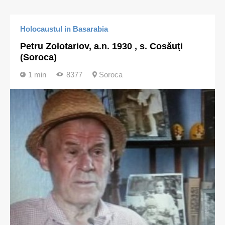
Holocaustul in Basarabia
Petru Zolotariov, a.n. 1930 , s. Cosăuţi
(Soroca)
1 min
8377
Soroca