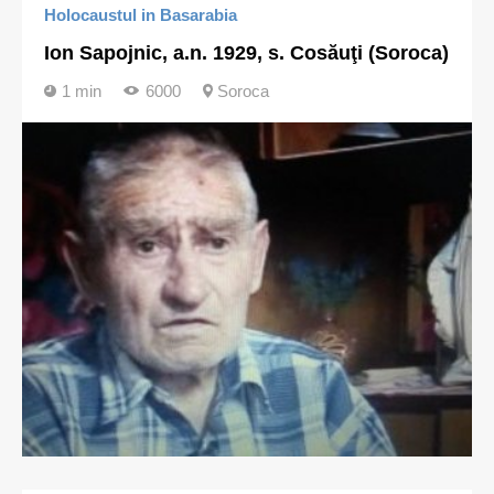
Holocaustul in Basarabia
Ion Sapojnic, a.n. 1929, s. Cosăuţi (Soroca)
1 min
6000
Soroca