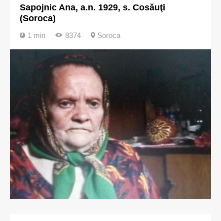
Sapojnic Ana, a.n. 1929, s. Cosăuţi
(Soroca)
1 min
8374
Soroca