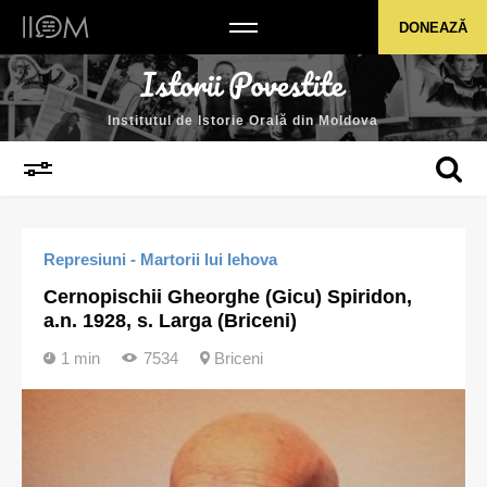
Institutul de Istorie Orală din Moldova
DONEAZĂ
Institutul de Istorie Orală din Moldova
Represiuni - Martorii lui Iehova
Cernopischii Gheorghe (Gicu) Spiridon,
a.n. 1928, s. Larga (Briceni)
1 min
7534
Briceni