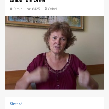
Ghibu” din Orhei
9 min
8425
Orhei
Sinteză