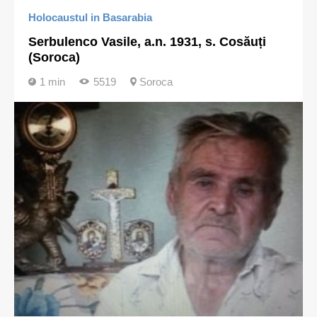
Holocaustul in Basarabia
Serbulenco Vasile, a.n. 1931, s. Cosăuți
(Soroca)
1 min
5519
Soroca