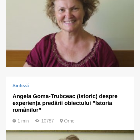
Sinteză
Angela Goma-Trubceac (istoric) despre
experiența predării obiectului ”Istoria
românilor”
1 min
10787
Orhei