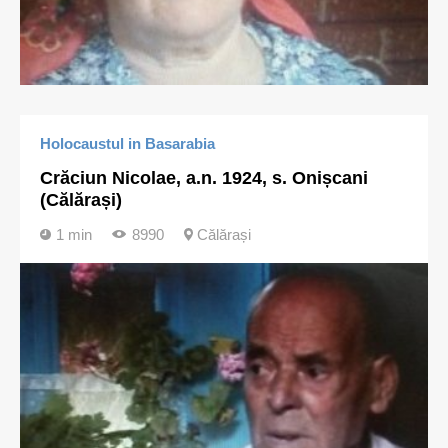
Holocaustul in Basarabia
Crăciun Nicolae, a.n. 1924, s. Onișcani
(Călărași)
1 min
8990
Călărași