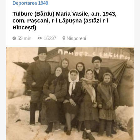
Deportarea 1949
Tulbure (Bârdu) Maria Vasile, a.n. 1943,
com. Pașcani, r-l Lăpușna (astăzi r-l
Hîncești)
59 min
16297
Nisporeni