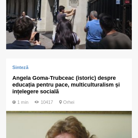
Sinteză
Angela Goma-Trubceac (istoric) despre
educația pentru pace, multiculturalism și
ințelegere socială
1 min
10417
Orhei