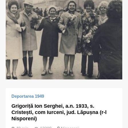
Deportarea 1949
Grigoriță Ion Serghei, a.n. 1933, s.
Cristești, com Iurceni, jud. Lăpușna (r-l
Nisporeni)