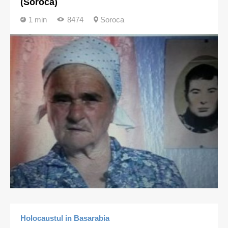
(Soroca)
1 min
8474
Soroca
Holocaustul in Basarabia