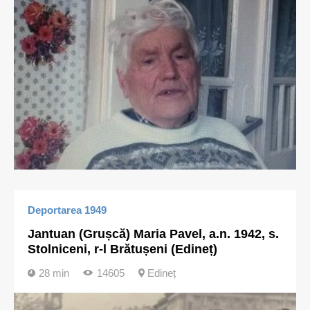
Deportarea 1949
Jantuan (Grușcă) Maria Pavel, a.n. 1942, s.
Stolniceni, r-l Brătușeni (Edineț)
28 min
14605
Edineț