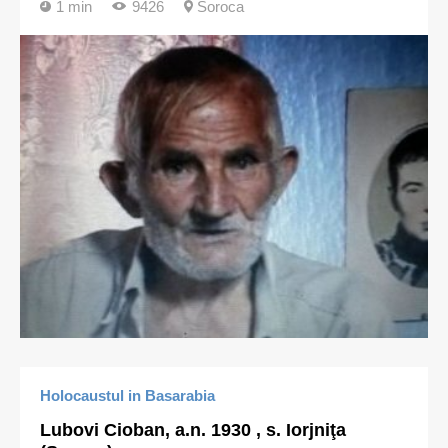
1 min
9426
Soroca
Holocaustul in Basarabia
Lubovi Cioban, a.n. 1930 , s. Iorjniţa