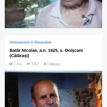
Holocaustul in Basarabia
Batâr Nicolae, a.n. 1925, s. Onişcani
(Călărași)
1 min
5767
Călărași