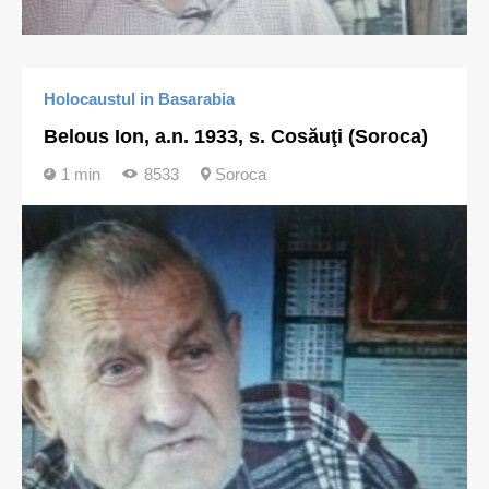
Holocaustul in Basarabia
Belous Ion, a.n. 1933, s. Cosăuţi (Soroca)
1 min
8533
Soroca