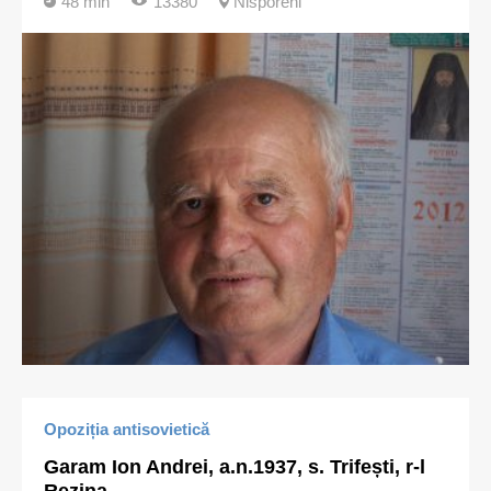
48 min
13380
Nisporeni
Opoziția antisovietică
Garam Ion Andrei, a.n.1937, s. Trifești, r-l