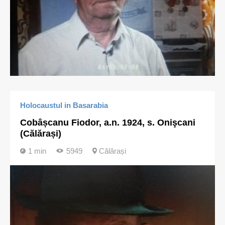
Holocaustul in Basarabia
Cobâșcanu Fiodor, a.n. 1924, s. Onişcani
(Călărași)
1 min
5949
Călărași