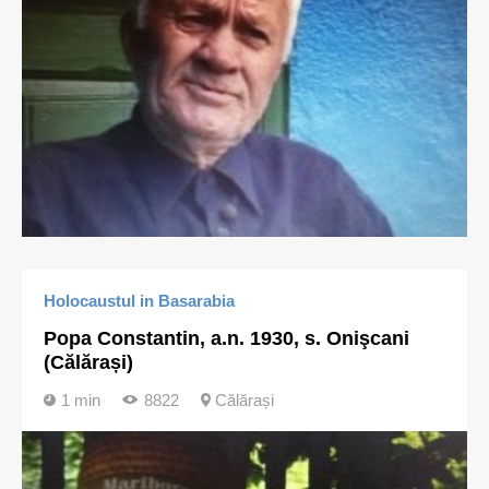
Holocaustul in Basarabia
Popa Constantin, a.n. 1930, s. Onişcani
(Călărași)
1 min
8822
Călărași