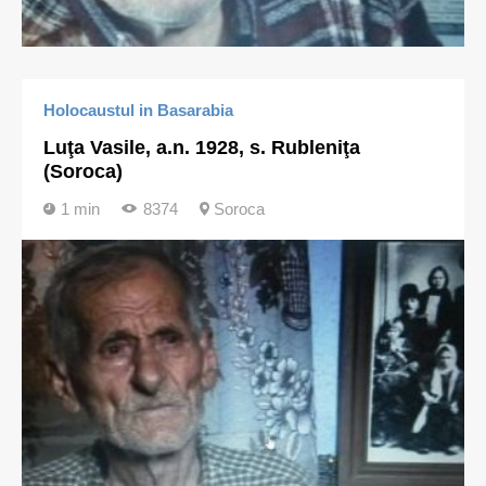
Holocaustul in Basarabia
Luţa Vasile, a.n. 1928, s. Rubleniţa
(Soroca)
1 min
8374
Soroca