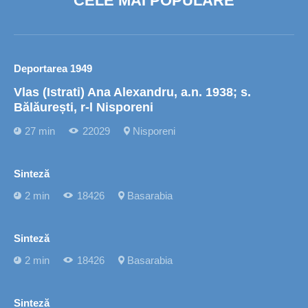
CELE MAI POPULARE
Deportarea 1949
Vlas (Istrati) Ana Alexandru, a.n. 1938; s.
Bălăurești, r-l Nisporeni
27 min
22029
Nisporeni
Sinteză
2 min
18426
Basarabia
Sinteză
2 min
18426
Basarabia
Sinteză