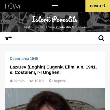
Institutul de Istorie Orală din Moldova
DONEAZĂ
Institutul de Istorie Orală din Moldova
Deportarea 1949
Lazarev (Loghin) Eugenia Efim, a.n. 1941,
s. Costuleni, r-l Ungheni
22 min
10161
Ungheni