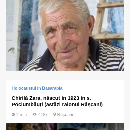
Holocaustul in Basarabia
Chirilă Zara, născut in 1923 in s.
Pociumbăuţi (astăzi raionul Râșcani)
2 min
4187
Râșcani