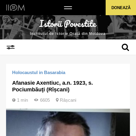
Institutul de Istorie Orală din Moldova
DONEAZĂ
Institutul de Istorie Orală din Moldova
Holocaustul in Basarabia
Afanasie Axentiuc, a.n. 1923, s.
Pociumbăuţi (Rîșcani)
1 min
6605
Râșcani