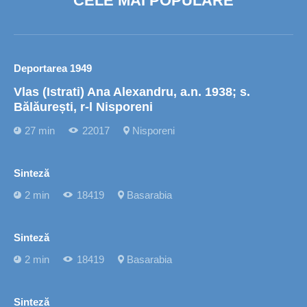
CELE MAI POPULARE
Deportarea 1949
Vlas (Istrati) Ana Alexandru, a.n. 1938; s.
Bălăurești, r-l Nisporeni
27 min
22017
Nisporeni
Sinteză
2 min
18419
Basarabia
Sinteză
2 min
18419
Basarabia
Sinteză