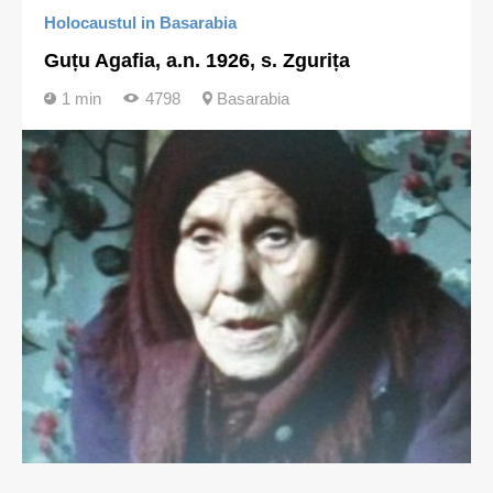
Holocaustul in Basarabia
Guțu Agafia, a.n. 1926, s. Zgurița
1 min
4798
Basarabia