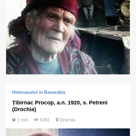
Holocaustul in Basarabia
Țibirnac Procop, a.n. 1920, s. Petreni
(Drochia)
1 min
6381
Drochia