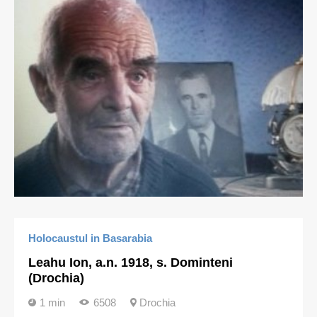
Holocaustul in Basarabia
Leahu Ion, a.n. 1918, s. Dominteni
(Drochia)
1 min
6508
Drochia