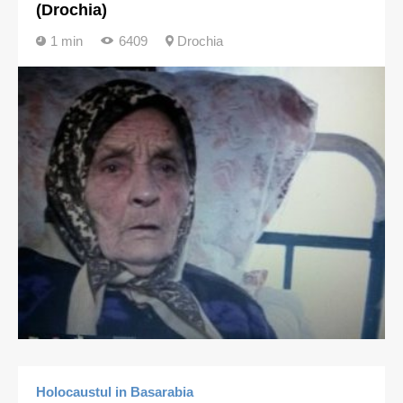
(Drochia)
1 min
6409
Drochia
Holocaustul in Basarabia