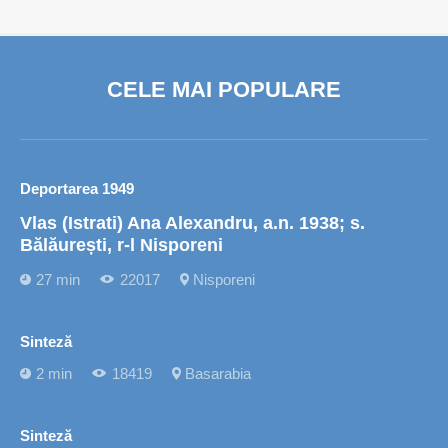
CELE MAI POPULARE
Deportarea 1949
Vlas (Istrati) Ana Alexandru, a.n. 1938; s.
Bălăurești, r-l Nisporeni
27 min
22017
Nisporeni
Sinteză
2 min
18419
Basarabia
Sinteză