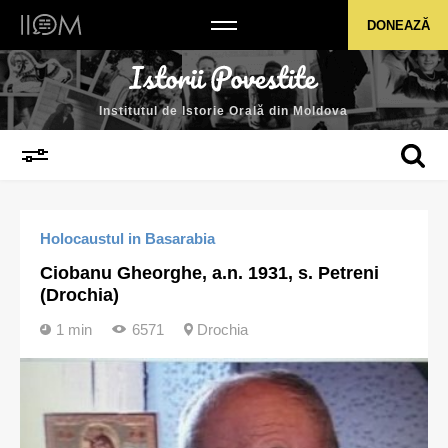
Institutul de Istorie Orală din Moldova
DONEAZĂ
Institutul de Istorie Orală din Moldova
Holocaustul in Basarabia
Ciobanu Gheorghe, a.n. 1931, s. Petreni
(Drochia)
1 min
6571
Drochia