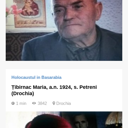
Holocaustul in Basarabia
Țibirnac Maria, a.n. 1924, s. Petreni
(Drochia)
1 min
3842
Drochia