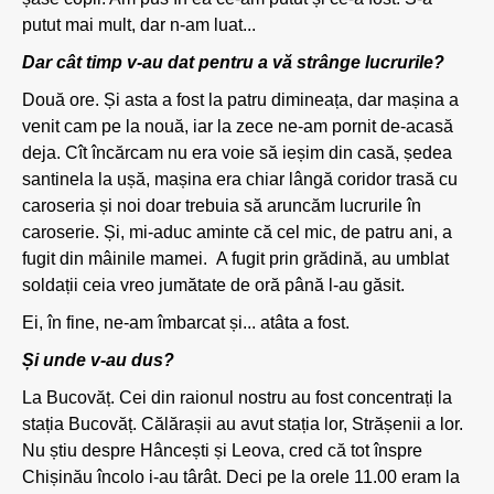
putut mai mult, dar n-am luat...
Dar cât timp v-au dat pentru a vă strânge lucrurile?
Două ore. Și asta a fost la patru dimineața, dar mașina a
venit cam pe la nouă, iar la zece ne-am pornit de-acasă
deja. Cît încărcam nu era voie să ieșim din casă, ședea
santinela la ușă, mașina era chiar lângă coridor trasă cu
caroseria și noi doar trebuia să aruncăm lucrurile în
caroserie. Și, mi-aduc aminte că cel mic, de patru ani, a
fugit din mâinile mamei. A fugit prin grădină, au umblat
soldații ceia vreo jumătate de oră până l-au găsit.
Ei, în fine, ne-am îmbarcat și... atâta a fost.
Și unde v-au dus?
La Bucovăț. Cei din raionul nostru au fost concentrați la
stația Bucovăț. Călărașii au avut stația lor, Strășenii a lor.
Nu știu despre Hâncești și Leova, cred că tot înspre
Chișinău încolo i-au târât. Deci pe la orele 11.00 eram la