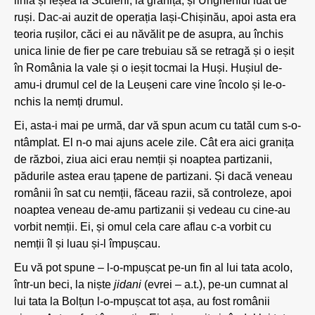
linia și ieșea la Sculeni, la graniță, și Ungheniul luat de
ruși. Dac-ai auzit de operația Iași-Chișinău, apoi asta era
teoria rușilor, căci ei au năvălit pe de asupra, au închis
unica linie de fier pe care trebuiau să se retragă și o ieșit
în România la vale și o ieșit tocmai la Huși. Hușiul de-
amu-i drumul cel de la Leușeni care vine încolo și le-o-
nchis la nemți drumul.
Ei, asta-i mai pe urmă, dar vă spun acum cu tatăl cum s-o-
ntâmplat. El n-o mai ajuns acele zile. Cât era aici granița
de război, ziua aici erau nemții și noaptea partizanii,
pădurile astea erau țapene de partizani. Și dacă veneau
românii în sat cu nemții, făceau razii, să controleze, apoi
noaptea veneau de-amu partizanii și vedeau cu cine-au
vorbit nemții. Ei, și omul cela care aflau c-a vorbit cu
nemții îl și luau și-l împușcau.
Eu vă pot spune – l-o-mpușcat pe-un fin al lui tata acolo,
într-un beci, la niște
jidani
(evrei – a.t.), pe-un cumnat al
lui tata la Bolțun l-o-mpușcat tot așa, au fost românii