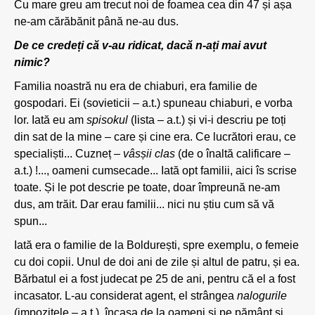
Cu mare greu am trecut noi de foamea cea din 47 și așa
ne-am cărăbănit până ne-au dus.
De ce credeți că v-au ridicat, dacă n-ați mai avut
nimic?
Familia noastră nu era de chiaburi, era familie de
gospodari. Ei (sovieticii – a.t.) spuneau chiaburi, e vorba
lor. Iată eu am
spisokul
(lista – a.t.) și vi-i descriu pe toți
din sat de la mine – care și cine era. Ce lucrători erau, ce
specialiști... Cuzneț –
vâsșii clas
(de o înaltă calificare –
a.t.) !..., oameni cumsecade... Iată opt familii, aici îs scrise
toate. Și le pot descrie pe toate, doar împreună ne-am
dus, am trăit. Dar erau familii... nici nu știu cum să vă
spun...
Iată era o familie de la Boldurești, spre exemplu, o femeie
cu doi copii. Unul de doi ani de zile și altul de patru, și ea.
Bărbatul ei a fost judecat pe 25 de ani, pentru că el a fost
incasator. L-au considerat agent, el strângea
nalogurile
(impozitele – a.t.), încasa de la oameni și pe pământ și,