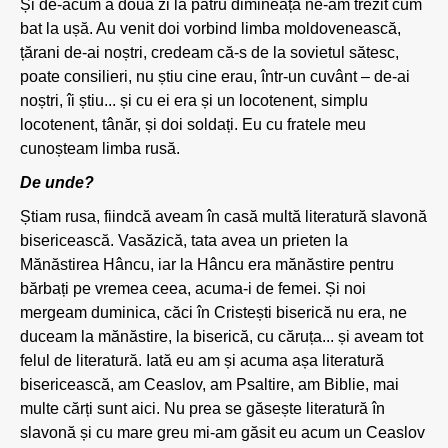
Și de-acum a doua zi la patru dimineața ne-am trezit cum
bat la ușă. Au venit doi vorbind limba moldovenească,
țărani de-ai noștri, credeam că-s de la sovietul sătesc,
poate consilieri, nu știu cine erau, într-un cuvânt – de-ai
noștri, îi știu... și cu ei era și un locotenent, simplu
locotenent, tânăr, și doi soldați. Eu cu fratele meu
cunoșteam limba rusă.
De unde?
Știam rusa, fiindcă aveam în casă multă literatură slavonă
bisericească. Vasăzică, tata avea un prieten la
Mănăstirea Hâncu, iar la Hâncu era mănăstire pentru
bărbați pe vremea ceea, acuma-i de femei. Și noi
mergeam duminica, căci în Cristești biserică nu era, ne
duceam la mănăstire, la biserică, cu căruța... și aveam tot
felul de literatură. Iată eu am și acuma așa literatură
bisericească, am Ceaslov, am Psaltire, am Biblie, mai
multe cărți sunt aici. Nu prea se găsește literatură în
slavonă și cu mare greu mi-am găsit eu acum un Ceaslov