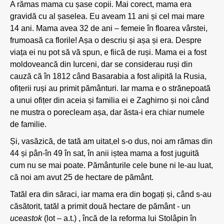
A rămas mama cu șase copii. Mai corect, mama era
gravidă cu al șaselea. Eu aveam 11 ani și cel mai mare
14 ani. Mama avea 32 de ani – femeie în floarea vârstei,
frumoasă ca florile! Așa o descriu și așa și era. Despre
viața ei nu pot să vă spun, e fiică de ruși. Mama ei a fost
moldoveancă din Iurceni, dar se considerau ruși din
cauză că în 1812 când Basarabia a fost alipită la Rusia,
ofițerii ruși au primit pământuri. Iar mama e o strănepoată
a unui ofițer din aceia și familia ei e Zaghirno și noi când
ne mustra o porecleam așa, dar ăsta-i era chiar numele
de familie.
Și, vasăzică, de tată am uitat,el s-o dus, noi am rămas din
44 și pân-în 49 în sat, în anii iștea mama a fost juguită
cum nu se mai poate. Pământurile cele bune ni le-au luat,
că noi am avut 25 de hectare de pământ.
Tatăl era din săraci, iar mama era din bogați și, când s-au
căsătorit, tatăl a primit două hectare de pământ - un
uceastok
(lot – a.t.) , încă de la reforma lui Stolâpin în