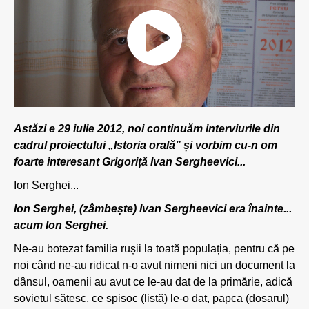
Astăzi e 29 iulie 2012, noi continuăm interviurile din
cadrul proiectului „Istoria orală” și vorbim cu-n om
foarte interesant Grigoriță Ivan Sergheevici...
Ion Serghei...
Ion Serghei, (zâmbește) Ivan Sergheevici era înainte...
acum Ion Serghei.
Ne-au botezat familia rușii la toată populația, pentru că pe
noi când ne-au ridicat n-o avut nimeni nici un document la
dânsul, oamenii au avut ce le-au dat de la primărie, adică
sovietul sătesc, ce spisoc (listă) le-o dat, papca (dosarul)