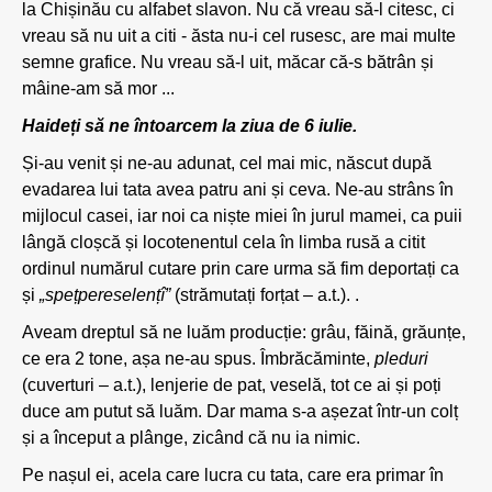
la Chișinău cu alfabet slavon. Nu că vreau să-l citesc, ci
vreau să nu uit a citi - ăsta nu-i cel rusesc, are mai multe
semne grafice. Nu vreau să-l uit, măcar că-s bătrân și
mâine-am să mor ...
Haideți să ne întoarcem la ziua de 6 iulie.
Și-au venit și ne-au adunat, cel mai mic, născut după
evadarea lui tata avea patru ani și ceva. Ne-au strâns în
mijlocul casei, iar noi ca niște miei în jurul mamei, ca puii
lângă cloșcă și locotenentul cela în limba rusă a citit
ordinul numărul cutare prin care urma să fim deportați ca
și
„spețpereselențî”
(strămutați forțat – a.t.). .
Aveam dreptul să ne luăm producție: grâu, făină, grăunțe,
ce era 2 tone, așa ne-au spus. Îmbrăcăminte,
pleduri
(cuverturi – a.t.), lenjerie de pat, veselă, tot ce ai și poți
duce am putut să luăm. Dar mama s-a așezat într-un colț
și a început a plânge, zicând că nu ia nimic.
Pe nașul ei, acela care lucra cu tata, care era primar în