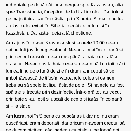
îndreptate pe două căi, una mergea spre Kazahstan, alta
spre Transsiberia, începând de la Ural încolo... Dar totuși
pe majoritatea i-au împrăștiat prin Siberia. Și mai bine le-
au fost celor exilați în Siberia, decât celor trimiși în
Kazahstan. Dar asta-i deja altă chestiune.
Am ajuns în orașul Krasnoiarsk și la orele 10.00 ne-au
dat pe toți jos. Întreg eșalonul. Ne-au aliniat în coloană și
prin centrul orașului ne-au dus până la baia centrală a
orașului. Ne-au dus la baia ceea și ne-am băit cu toți, căci
lumea fiind de o lună de zile în drum a început să se
îmbolnăvească de tifos în vagoanele celea și oamenii
trebuiau să spele tot lipul ăsta de pe ei. Și hainele au fost
spălate și trecute prin dezinfecție. Într-o oră toți au trecut
prin baie și-au ieșit și uscați de acolo și iarăși în coloană
și – la stație.
Am lucrat noi în Siberia cu pușcăriașii, dar noi nu eram
pușcăriași, eram deportați, dar oricum n-aveam dreptul să
ne ducem nicăieri, căci ședeau cu pistolul pe lângă noi.