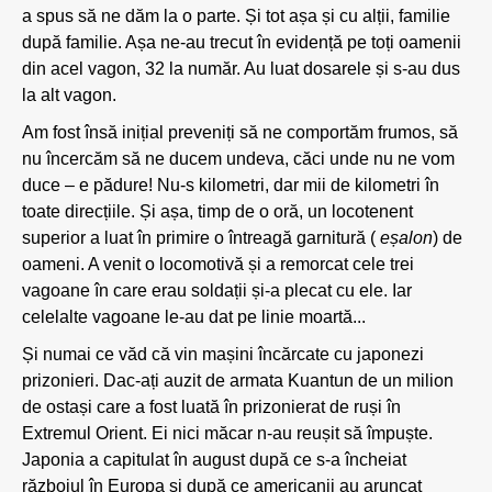
a spus să ne dăm la o parte. Și tot așa și cu alții, familie
după familie. Așa ne-au trecut în evidență pe toți oamenii
din acel vagon, 32 la număr. Au luat dosarele și s-au dus
la alt vagon.
Am fost însă inițial preveniți să ne comportăm frumos, să
nu încercăm să ne ducem undeva, căci unde nu ne vom
duce – e pădure! Nu-s kilometri, dar mii de kilometri în
toate direcțiile. Și așa, timp de o oră, un locotenent
superior a luat în primire o întreagă garnitură (
eșalon
) de
oameni. A venit o locomotivă și a remorcat cele trei
vagoane în care erau soldații și-a plecat cu ele. Iar
celelalte vagoane le-au dat pe linie moartă...
Și numai ce văd că vin mașini încărcate cu japonezi
prizonieri. Dac-ați auzit de armata Kuantun de un milion
de ostași care a fost luată în prizonierat de ruși în
Extremul Orient. Ei nici măcar n-au reușit să împuște.
Japonia a capitulat în august după ce s-a încheiat
războiul în Europa și după ce americanii au aruncat