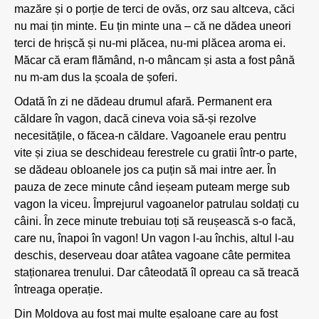
mazăre și o porție de terci de ovăs, orz sau altceva, căci
nu mai țin minte. Eu țin minte una – că ne dădea uneori
terci de hrișcă și nu-mi plăcea, nu-mi plăcea aroma ei.
Măcar că eram flămând, n-o mâncam și asta a fost până
nu m-am dus la școala de șoferi.
Odată în zi ne dădeau drumul afară. Permanent era
căldare în vagon, dacă cineva voia să-și rezolve
necesitățile, o făcea-n căldare. Vagoanele erau pentru
vite și ziua se deschideau ferestrele cu gratii într-o parte,
se dădeau obloanele jos ca puțin să mai intre aer. În
pauza de zece minute când ieșeam puteam merge sub
vagon la viceu. Împrejurul vagoanelor patrulau soldați cu
câini. În zece minute trebuiau toți să reușească s-o facă,
care nu, înapoi în vagon! Un vagon l-au închis, altul l-au
deschis, deserveau doar atâtea vagoane câte permitea
staționarea trenului. Dar câteodată îl opreau ca să treacă
întreaga operație.
Din Moldova au fost mai multe eșaloane care au fost