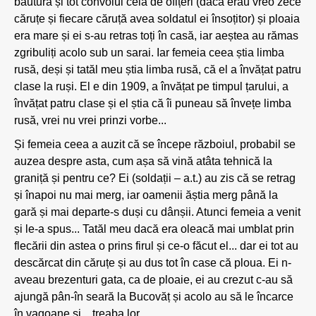
băutură și tot convoiul cela de ofițeri (dacă erau vreo zece
căruțe și fiecare căruță avea soldatul ei însoțitor) și ploaia
era mare și ei s-au retras toți în casă, iar aeștea au rămas
zgribuliți acolo sub un sarai. Iar femeia ceea știa limba
rusă, deși și tatăl meu știa limba rusă, că el a învățat patru
clase la ruși. El e din 1909, a învățat pe timpul țarului, a
învățat patru clase și el știa că îi puneau să învețe limba
rusă, vrei nu vrei prinzi vorbe...
Și femeia ceea a auzit că se începe războiul, probabil se
auzea despre asta, cum așa să vină atâta tehnică la
graniță și pentru ce? Ei (soldații – a.t.) au zis că se retrag
și înapoi nu mai merg, iar oamenii ăștia merg până la
gară și mai departe-s duși cu dânșii. Atunci femeia a venit
și le-a spus... Tatăl meu dacă era oleacă mai umblat prin
flecării din astea o prins firul și ce-o făcut el... dar ei tot au
descărcat din căruțe și au dus tot în case că ploua. Ei n-
aveau brezenturi gata, ca de ploaie, ei au crezut c-au să
ajungă pân-în seară la Bucovăț și acolo au să le încarce
în vagoane și... treaba lor.