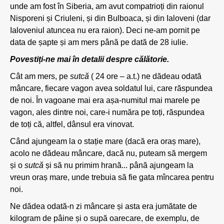
unde am fost în Siberia, am avut compatrioți din raionul
Nisporeni și Criuleni, și din Bulboaca, și din Ialoveni (dar
Ialoveniul atuncea nu era raion). Deci ne-am pornit pe
data de șapte și am mers până pe dată de 28 iulie.
Povestiți-ne mai în detalii despre călătorie.
Cât am mers, pe
sutcă
( 24 ore – a.t.) ne dădeau odată
mâncare, fiecare vagon avea soldatul lui, care răspundea
de noi. În vagoane mai era așa-numitul mai marele pe
vagon, ales dintre noi, care-i număra pe toți, răspundea
de toți că, altfel, dânsul era vinovat.
Când ajungeam la o stație mare (dacă era oraș mare),
acolo ne dădeau mâncare, dacă nu, puteam să mergem
și o
sutcă
și să nu primim hrană... până ajungeam la
vreun oraș mare, unde trebuia să fie gata mîncarea pentru
noi.
Ne dădea odată-n zi mâncare și asta era jumătate de
kilogram de pâine și o supă oarecare, de exemplu, de