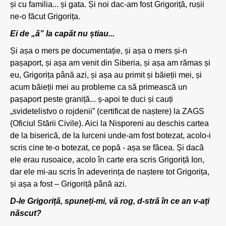
și cu familia... și gata. Și noi dac-am fost Grigoriță, rușii
ne-o făcut Grigorița.
Ei de „ă” la capăt nu știau...
Și așa o mers pe documentație, și așa o mers și-n
pașaport, și așa am venit din Siberia, și așa am rămas și
eu, Grigorița până azi, și așa au primit și băieții mei, și
acum băieții mei au probleme ca să primească un
pașaport peste graniță... ș-apoi te duci și cauți
„svidetelistvo o rojdenii” (certificat de naștere) la ZAGS
(Oficiul Stării Civile). Aici la Nisporeni au deschis cartea
de la biserică, de la Iurceni unde-am fost botezat, acolo-i
scris cine te-o botezat, ce popă - așa se făcea. Și dacă
ele erau rusoaice, acolo în carte era scris Grigoriță Ion,
dar ele mi-au scris în adeverința de naștere tot Grigorița,
și așa a fost – Grigoriță până azi.
D-le Grigoriță, spuneți-mi, vă rog, d-stră în ce an v-ați
născut?