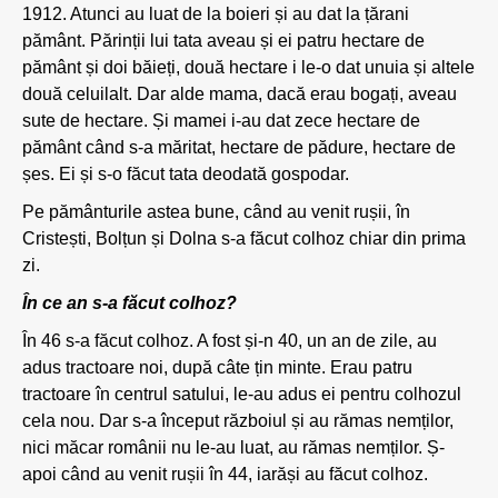
1912. Atunci au luat de la boieri și au dat la țărani
pământ. Părinții lui tata aveau și ei patru hectare de
pământ și doi băieți, două hectare i le-o dat unuia și altele
două celuilalt. Dar alde mama, dacă erau bogați, aveau
sute de hectare. Și mamei i-au dat zece hectare de
pământ când s-a măritat, hectare de pădure, hectare de
șes. Ei și s-o făcut tata deodată gospodar.
Pe pământurile astea bune, când au venit rușii, în
Cristești, Bolțun și Dolna s-a făcut colhoz chiar din prima
zi.
În ce an s-a făcut colhoz?
În 46 s-a făcut colhoz. A fost și-n 40, un an de zile, au
adus tractoare noi, după câte țin minte. Erau patru
tractoare în centrul satului, le-au adus ei pentru colhozul
cela nou. Dar s-a început războiul și au rămas nemților,
nici măcar românii nu le-au luat, au rămas nemților. Ș-
apoi când au venit rușii în 44, iarăși au făcut colhoz.