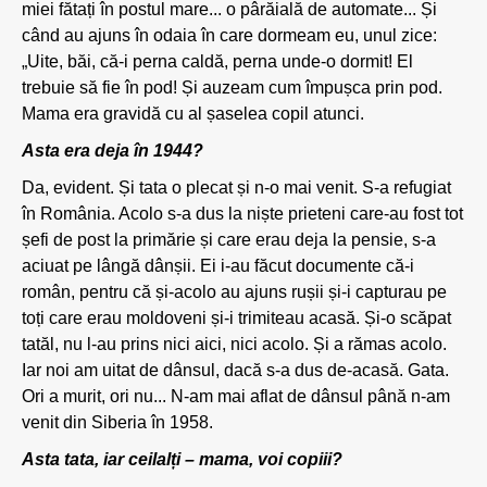
miei fătați în postul mare... o pârăială de automate... Și
când au ajuns în odaia în care dormeam eu, unul zice:
„Uite, băi, că-i perna caldă, perna unde-o dormit! El
trebuie să fie în pod! Și auzeam cum împușca prin pod.
Mama era gravidă cu al șaselea copil atunci.
Asta era deja în 1944?
Da, evident. Și tata o plecat și n-o mai venit. S-a refugiat
în România. Acolo s-a dus la niște prieteni care-au fost tot
șefi de post la primărie și care erau deja la pensie, s-a
aciuat pe lângă dânșii. Ei i-au făcut documente că-i
român, pentru că și-acolo au ajuns rușii și-i capturau pe
toți care erau moldoveni și-i trimiteau acasă. Și-o scăpat
tatăl, nu l-au prins nici aici, nici acolo. Și a rămas acolo.
Iar noi am uitat de dânsul, dacă s-a dus de-acasă. Gata.
Ori a murit, ori nu... N-am mai aflat de dânsul până n-am
venit din Siberia în 1958.
Asta tata, iar ceilalți – mama, voi copiii?