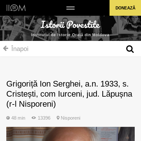
Institutul de Istorie Orală din Moldova
DONEAZĂ
Institutul de Istorie Orală din Moldova
Înapoi
Grigoriță Ion Serghei, a.n. 1933, s.
Cristești, com Iurceni, jud. Lăpușna
(r-l Nisporeni)
48 min
13396
Nisporeni