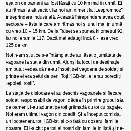
eșalon de oameni au fost lăsați cu 10 km mai în urmă. Ei
au rămas la alt sector. Iar noi am nimerit la „Lespromhoz”,
întreprindere industrială. Această întreprindere avea două
sectoare – ăsta la care am rămas noi și unul mai în urmă
cu vreo 10 – 15 km. De la Taișet se spunea kilometrul 92,
iar noi eram la 117. Dacă mai adaugi încă 8 - iese vreo
125 de km.
Noi n-am știut ce s-a întâmplat de au lăsat o jumătate de
vagoane la stația din urmă. Ajunși la locul de destinație
am putut vedea că ne-au însoțit trei vagoane de soldați și
printre ei era șeful de tren. Toți KGB-iști, ei erau porecliți
„epoleții roșii”.
La stația de dislocare ei au deschis vagoanele și fiecare
soldat, responsabil de vagon, dădea în primire grupul său
de oameni, i-au adunat pe toți grămadă cu tot cu bagaje.
Noi eram ultimul vagon din coadă. Și a început comisia,
un locotenent, tot KGB-ist, și c-o fată cu dosarul familiei
noastre. El i-a citit pe toți ai noștri din familie în listă și ne-