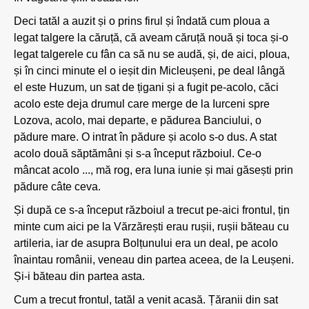
Deci tatăl a auzit și o prins firul și îndată cum ploua a
legat talgere la căruță, că aveam căruță nouă și toca și-o
legat talgerele cu fân ca să nu se audă, și, de aici, ploua,
și în cinci minute el o ieșit din Micleușeni, pe deal lângă
el este Huzum, un sat de țigani și a fugit pe-acolo, căci
acolo este deja drumul care merge de la Iurceni spre
Lozova, acolo, mai departe, e pădurea Banciului, o
pădure mare. O intrat în pădure și acolo s-o dus. A stat
acolo două săptămâni și s-a început războiul. Ce-o
mâncat acolo ..., mă rog, era luna iunie și mai găsești prin
pădure câte ceva.
Și după ce s-a început războiul a trecut pe-aici frontul, țin
minte cum aici pe la Vărzărești erau rușii, rușii băteau cu
artileria, iar de asupra Bolțunului era un deal, pe acolo
înaintau românii, veneau din partea aceea, de la Leușeni.
Și-i băteau din partea asta.
Cum a trecut frontul, tatăl a venit acasă. Țăranii din sat