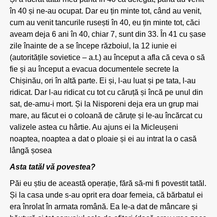
în 40 și ne-au ocupat. Dar eu țin minte tot, când au venit,
cum au venit tancurile rusești în 40, eu țin minte tot, căci
aveam deja 6 ani în 40, chiar 7, sunt din 33. În 41 cu șase
zile înainte de a se începe războiul, la 12 iunie ei
(autoritățile sovietice – a.t.) au început a afla că ceva o să
fie și au început a evacua documentele secrete la
Chișinău, ori în altă parte. Ei și, l-au luat și pe tata, l-au
ridicat. Dar l-au ridicat cu tot cu căruță și încă pe unul din
sat, de-amu-i mort. Și la Nisporeni deja era un grup mai
mare, au făcut ei o coloană de căruțe și le-au încărcat cu
valizele astea cu hârtie. Au ajuns ei la Micleușeni
noaptea, noaptea a dat o ploaie și ei au intrat la o casă
lângă șosea
Asta tatăl vă povestea?
Păi eu știu de această operație, fără să-mi fi povestit tatăl.
Și la casa unde s-au oprit era doar femeia, că bărbatul ei
era înrolat în armata română. Ea le-a dat de mâncare și