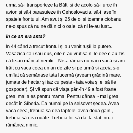
urma să-i transporteze la Bălți și de acolo să-i urce în
avion și să-i parașuteze în Cehoslovacia, să-i lase în
spatele frontului. Am avut și 25 de oi și toamna ciobanul
ne-o spus că nu ne dă nici o oaie, că ni le-au luat...
In ce an era asta?
În 44 când a trecut frontul și au venit rușii la putere.
Vasăzică caii sau dus, oile n-au vrut să ni le dee c-au zis
că le-au mâncat nemții... Ne-a rămas numai o vacă și am
trăit cu vaca ceea un an de zile și pe urmă și aceia s-o
umflat că semănase tata lucernă (aveam grădină mare,
jumate de hectar și iaz cu pește - tata voia și el să fie
gospodar). Și vă spun că viața pân-în 49 a fost foarte
grea, mai ales pentru mama. Pentru dânsa - mai grea
decât în Siberia. Ea numai pe la selsovet ședea. Avea
vaca ceea, trebuia să dea laptele, avea două găini,
trebuia să dea ouăle. Trebuia tot să dai la stat, nu-ți
rămânea nimic.