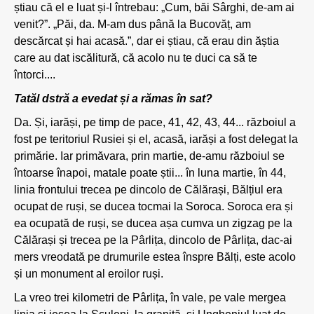
știau că el e luat și-l întrebau: „Cum, băi Sârghi, de-am ai
venit?”. „Păi, da. M-am dus până la Bucovăț, am
descărcat și hai acasă.”, dar ei știau, că erau din ăștia
care au dat iscălitură, că acolo nu te duci ca să te
întorci....
Tatăl dstră a evedat și a rămas în sat?
Da. Și, iarăși, pe timp de pace, 41, 42, 43, 44... războiul a
fost pe teritoriul Rusiei și el, acasă, iarăși a fost delegat la
primărie. Iar primăvara, prin martie, de-amu războiul se
întoarse înapoi, matale poate știi... în luna martie, în 44,
linia frontului trecea pe dincolo de Călărași, Bălțiul era
ocupat de ruși, se ducea tocmai la Soroca. Soroca era și
ea ocupată de ruși, se ducea așa cumva un zigzag pe la
Călărași și trecea pe la Pârlița, dincolo de Pârlița, dac-ai
mers vreodată pe drumurile estea înspre Bălți, este acolo
și un monument al eroilor ruși.
La vreo trei kilometri de Pârlița, în vale, pe vale mergea