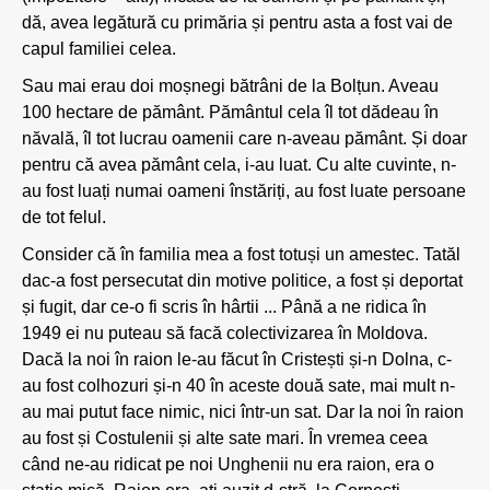
dă, avea legătură cu primăria și pentru asta a fost vai de
capul familiei celea.
Sau mai erau doi moșnegi bătrâni de la Bolțun. Aveau
100 hectare de pământ. Pământul cela îl tot dădeau în
năvală, îl tot lucrau oamenii care n-aveau pământ. Și doar
pentru că avea pământ cela, i-au luat. Cu alte cuvinte, n-
au fost luați numai oameni înstăriți, au fost luate persoane
de tot felul.
Consider că în familia mea a fost totuși un amestec. Tatăl
dac-a fost persecutat din motive politice, a fost și deportat
și fugit, dar ce-o fi scris în hârtii ... Până a ne ridica în
1949 ei nu puteau să facă colectivizarea în Moldova.
Dacă la noi în raion le-au făcut în Cristești și-n Dolna, c-
au fost colhozuri și-n 40 în aceste două sate, mai mult n-
au mai putut face nimic, nici într-un sat. Dar la noi în raion
au fost și Costulenii și alte sate mari. În vremea ceea
când ne-au ridicat pe noi Unghenii nu era raion, era o