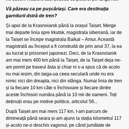
Vă păzeau ca pe pușcăriași. Care era destinația
garniturii dstră de tren?
Și-apoi de la Krasnoiarsk până la orașul Taișet. Merge
mai departe linia spre Irkutsk, magistrala siberiană, iar de
la Taișet se începe magistrala Baikal – Amur. Această
magistrală au început a fi construită de prin anul 37, la ea
au lucrat și prizonieri japonezi. Deci, de la Krasnoiarsk
am mai mers 400 km până la Taișet, de la Taișet deja ne-
am pornit pe traseul ăsta și chiar ni s-a spus că de acolo
nu mai ieșim, din taiga-ua ceea seculară unde nu era
nimic nici din dreapta, nici din stânga. Numai linia de tren
și la fiecare 10 km câte o închisoare și fiecare dintre
aceste închisori număra până la 10 mii de oameni. Toți
deținuții erau pe motive politice, articolul 58...
După Taișet am mai mers 117 km. I-am parcurs de
dimineață până seara și-am ajuns la stația kilometrul 117
și-acolo ne-o deschis vagonul, pe când jumătate de