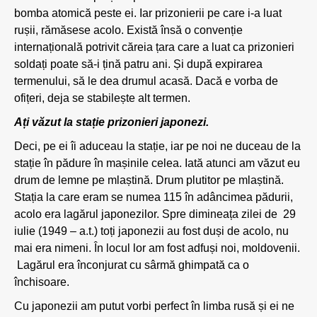
bomba atomică peste ei. Iar prizonierii pe care i-a luat
rușii, rămăsese acolo. Există însă o convenție
internațională potrivit căreia țara care a luat ca prizonieri
soldați poate să-i țină patru ani. Și după expirarea
termenului, să le dea drumul acasă. Dacă e vorba de
ofițeri, deja se stabilește alt termen.
Ați văzut la stație prizonieri japonezi.
Deci, pe ei îi aduceau la stație, iar pe noi ne duceau de la
stație în pădure în mașinile celea. Iată atunci am văzut eu
drum de lemne pe mlaștină. Drum plutitor pe mlaștină.
Stația la care eram se numea 115 în adâncimea pădurii,
acolo era lagărul japonezilor. Spre dimineața zilei de 29
iulie (1949 – a.t.) toți japonezii au fost duși de acolo, nu
mai era nimeni. În locul lor am fost adfuși noi, moldovenii.
Lagărul era înconjurat cu sârmă ghimpată ca o
închisoare.
Cu japonezii am putut vorbi perfect în limba rusă și ei ne