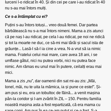
Iurceni l-o ridicat în 40. Și din cei pe care i-au ridicat în 40
nu s-au mai întors mulți.
Ce s-a întămplat cu ei?
Puțini s-au întors totuși... vreo două femei. Dar partea
bărbătească nu s-a mai întors nimeni. Mama a zis atunci
că pe naș l-au ridicat, pe cela l-au ridicat, pe noi ne ridică
și tot la moarte ne duc, ce să-mi mai târâi și sacul ista de
grăunțe... Lasă-l să-l ia cine a vrea. N-a vrut să ia nimic
mama. Fratelui celui mai mare, care avea 18 ani, i se
umflase gâtul, nici nu putea vorbi, nici nu putea face
nimic. Am rămas eu unul mai în putere, ceilalți erau mai
mici.
Mama a zis „nu”, dar oamenii din sat mi-au zis: „Măi,
Ionel, măi, nu te uita la mămica, ia și pune ce este!”. Și-
am pus și eu, era un tobultoc de făină... a venit mașina
pân-la coridor și l-am zvârlit în ZIL – 150. Pentru familia
noastră mașina asta a fost repartizată, că era mama cu
șase copii. Am pus în ea ce-am putut și ce-a fost. S-a