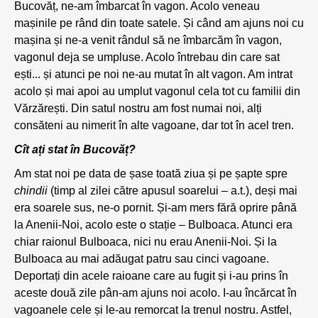
Bucovăț, ne-am îmbarcat în vagon. Acolo veneau
mașinile pe rând din toate satele. Și când am ajuns noi cu
mașina și ne-a venit rândul să ne îmbarcăm în vagon,
vagonul deja se umpluse. Acolo întrebau din care sat
ești... și atunci pe noi ne-au mutat în alt vagon. Am intrat
acolo și mai apoi au umplut vagonul cela tot cu familii din
Vărzărești. Din satul nostru am fost numai noi, alți
consăteni au nimerit în alte vagoane, dar tot în acel tren.
Cît ați stat în Bucovăț?
Am stat noi pe data de șase toată ziua și pe șapte spre
chindii
(timp al zilei către apusul soarelui – a.t.), deși mai
era soarele sus, ne-o pornit. Și-am mers fără oprire până
la Anenii-Noi, acolo este o stație – Bulboaca. Atunci era
chiar raionul Bulboaca, nici nu erau Anenii-Noi. Și la
Bulboaca au mai adăugat patru sau cinci vagoane.
Deportați din acele raioane care au fugit și i-au prins în
aceste două zile pân-am ajuns noi acolo. I-au încărcat în
vagoanele cele și le-au remorcat la trenul nostru. Astfel,