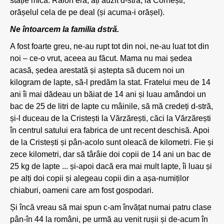
stație mică. Raion era, ați auzit d-stră, la Cornești,
orășelul cela de pe deal (și acuma-i orășel).
Ne întoarcem la familia dstră.
A fost foarte greu, ne-au rupt tot din noi, ne-au luat tot din
noi – ce-o vrut, aceea au făcut. Mama nu mai ședea
acasă, ședea arestată și aștepta să ducem noi un
kilogram de lapte, să-l predăm la stat. Fratelui meu de 14
ani îi mai dădeau un băiat de 14 ani și luau amândoi un
bac de 25 de litri de lapte cu mâinile, să mă credeți d-stră,
și-l duceau de la Cristești la Vărzărești, căci la Vărzărești
în centrul satului era fabrica de unt recent deschisă. Apoi
de la Cristești și pân-acolo sunt oleacă de kilometri. Fie și
zece kilometri, dar să târâie doi copii de 14 ani un bac de
25 kg de lapte ... și-apoi dacă era mai mult lapte, îi luau și
pe alți doi copii și alegeau copii din a așa-numiților
chiaburi, oameni care am fost gospodari.
Și încă vreau să mai spun c-am învățat numai patru clase
pân-în 44 la români, pe urmă au venit rușii și de-acum în