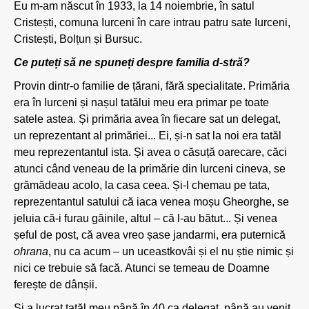
Eu m-am născut în 1933, la 14 noiembrie, în satul
Cristești, comuna Iurceni în care intrau patru sate Iurceni,
Cristești, Bolțun și Bursuc.
Ce puteți să ne spuneți despre familia d-stră?
Provin dintr-o familie de țărani, fără specialitate. Primăria
era în Iurceni și nașul tatălui meu era primar pe toate
satele astea. Și primăria avea în fiecare sat un delegat,
un reprezentant al primăriei... Ei, și-n sat la noi era tatăl
meu reprezentantul ista. Și avea o căsuță oarecare, căci
atunci când veneau de la primărie din Iurceni cineva, se
grămădeau acolo, la casa ceea. Și-l chemau pe tata,
reprezentantul satului că iaca venea moșu Gheorghe, se
jeluia că-i furau găinile, altul – că l-au bătut... Și venea
șeful de post, că avea vreo șase jandarmi, era puternică
ohrana
, nu ca acum – un uceastkovâi și el nu știe nimic și
nici ce trebuie să facă. Atunci se temeau de Doamne
ferește de dânșii.
Și a lucrat tatăl meu până în 40 ca delegat, până au venit