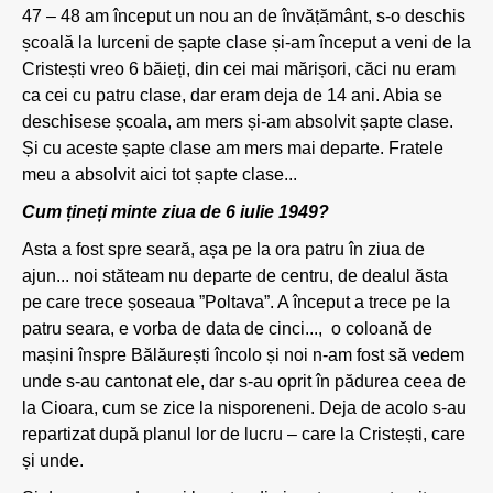
47 – 48 am început un nou an de învățământ, s-o deschis
școală la Iurceni de șapte clase și-am început a veni de la
Cristești vreo 6 băieți, din cei mai mărișori, căci nu eram
ca cei cu patru clase, dar eram deja de 14 ani. Abia se
deschisese școala, am mers și-am absolvit șapte clase.
Și cu aceste șapte clase am mers mai departe. Fratele
meu a absolvit aici tot șapte clase...
Cum țineți minte ziua de 6 iulie 1949?
Asta a fost spre seară, așa pe la ora patru în ziua de
ajun... noi stăteam nu departe de centru, de dealul ăsta
pe care trece șoseaua ”Poltava”. A început a trece pe la
patru seara, e vorba de data de cinci..., o coloană de
mașini înspre Bălăurești încolo și noi n-am fost să vedem
unde s-au cantonat ele, dar s-au oprit în pădurea ceea de
la Cioara, cum se zice la nisporeneni. Deja de acolo s-au
repartizat după planul lor de lucru – care la Cristești, care
și unde.