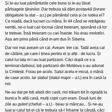
Și le-au luat pământurile cele bune și le-au lăsat
pârloagele țăranilor. Dar trebuia să dăm
postavkă
(livrare
obligatorie la stat – a.t.) pe pământul cela și ce rodea el?
Ce roadă, dacă lucram cu mâna. În 44 când se retrăgeau
nemții, ne-o luat caii tocmai când treieram, spunând că lor
le trebuie. Însă treieram cu caii înainte. Nu erau
molotilci
.
Așa am prins până când m-am dus în Siberia.
Dar noi mai aveam un cal. Aveam trei cai. Tatăl avea cal
de călărie, pe care-l ținea pentru el și alții - de lucru. Și
calul lui tata ni l-au luat partizanii. Căci după ce s-a
terminat războiul, toți partizanii din Moldova s-au adunat
la Cristești. Foiau pe acolo. Satul acela e micuț, o mână
de case acolo. Iar
ștabul
(statul major – a.t.) era în casă la
noi.
Ne-au dat pe toți afară din casă, noi trăiam tot în ogradă la
bunica în altă casă, mulți copii cum eram. Două luni de
zile au
guleit
(chefuit – a.t.) - beau și mâncau... Și ne-au
luat și calul tot ei că le trebuia să-l înhame la căruță, căci