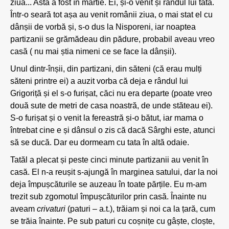
ziua... Asta a fost în martie. Ei, și-o venit și rândul lui tata.
Într-o seară tot așa au venit românii ziua, o mai stat el cu
dânșii de vorbă și, s-o dus la Nisporeni, iar noaptea
partizanii se grămădeau din pădure, probabil aveau vreo
casă ( nu mai știa nimeni ce se face la dânșii).
Unul dintr-înșii, din partizani, din săteni (că erau mulți
săteni printre ei) a auzit vorba că deja e rândul lui
Grigoriță și el s-o furișat, căci nu era departe (poate vreo
două sute de metri de casa noastră, de unde stăteau ei).
S-o furișat și o venit la fereastră și-o bătut, iar mama o
întrebat cine e și dânsul o zis că dacă Sârghi este, atunci
să se ducă. Dar eu dormeam cu tata în altă odaie.
Tatăl a plecat și peste cinci minute partizanii au venit în
casă. El n-a reușit s-ajungă în marginea satului, dar la noi
deja împușcăturile se auzeau în toate părțile. Eu m-am
trezit sub zgomotul împușcăturilor prin casă. Înainte nu
aveam
crivaturi
(paturi – a.t.), trăiam și noi ca la țară, cum
se trăia înainte. Pe sub paturi cu coșnițe cu gâște, cloște,