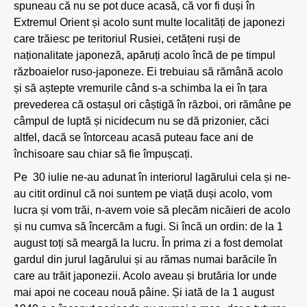
spuneau că nu se pot duce acasă, că vor fi duși în
Extremul Orient și acolo sunt multe localități de japonezi
care trăiesc pe teritoriul Rusiei, cetățeni ruși de
naționalitate japoneză, apăruți acolo încă de pe timpul
războaielor ruso-japoneze. Ei trebuiau să rămână acolo
și să aștepte vremurile când s-a schimba la ei în țara
prevederea că ostașul ori câștigă în război, ori rămâne pe
câmpul de luptă și nicidecum nu se dă prizonier, căci
altfel, dacă se întorceau acasă puteau face ani de
închisoare sau chiar să fie împușcați.
Pe 30 iulie ne-au adunat în interiorul lagărului cela și ne-
au citit ordinul că noi suntem pe viață duși acolo, vom
lucra și vom trăi, n-avem voie să plecăm nicăieri de acolo
și nu cumva să încercăm a fugi. Si încă un ordin: de la 1
august toți să meargă la lucru. În prima zi a fost demolat
gardul din jurul lagărului și au rămas numai barăcile în
care au trăit japonezii. Acolo aveau și brutăria lor unde
mai apoi ne coceau nouă pâine. Și iată de la 1 august