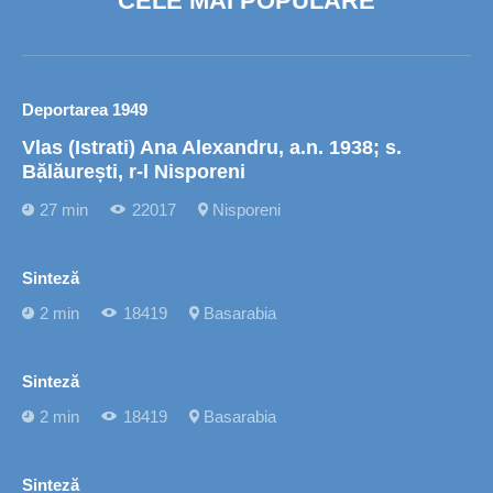
CELE MAI POPULARE
Deportarea 1949
Vlas (Istrati) Ana Alexandru, a.n. 1938; s.
Bălăurești, r-l Nisporeni
27 min
22017
Nisporeni
Sinteză
2 min
18419
Basarabia
Sinteză
2 min
18419
Basarabia
Sinteză