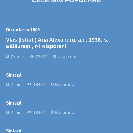
CELE MAI POPULARE
Deportarea 1949
Vlas (Istrati) Ana Alexandru, a.n. 1938; s.
Bălăurești, r-l Nisporeni
27 min
22004
Nisporeni
Sinteză
2 min
18407
Basarabia
Sinteză
2 min
18407
Basarabia
Sinteză