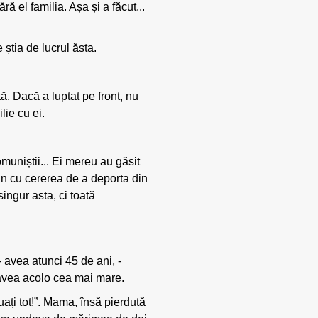
ră el familia. Așa și a făcut...
 știa de lucrul ăsta.
ă. Dacă a luptat pe front, nu
lie cu ei.
omuniștii... Ei mereu au găsit
alin cu cererea de a deporta din
ingur asta, ci toată
 - avea atunci 45 de ani, -
t avea acolo cea mai mare.
ați tot!”. Mama, însă pierdută