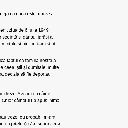
a deja că dacă ești impus să
venit ziua de 6 iulie 1949
o ședință și dânsul iarăși a
țin minte și nici nu i-am știut,
ca faptul că familia nostră a
a ceea, știi și dumitale, multe
uat decizia să fie deportat.
-am trezit. Aveam un câine
o. Chiar câinelui i-a spus inima
 erau treze, eu probabil m-am
(sau un prieten) că-n seara ceea