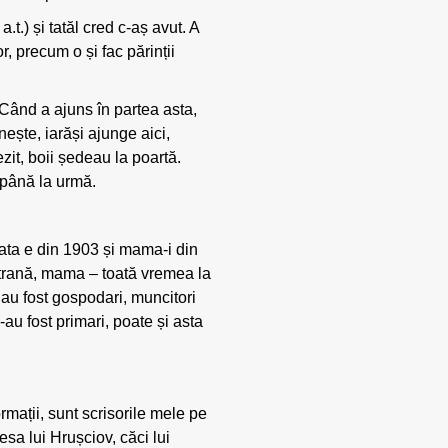
.t.) și tatăl cred c-aș avut. A
, precum o și fac părinții
 Când a ajuns în partea asta,
nește, iarăși ajunge aici,
ezit, boii ședeau la poartă.
i până la urmă.
 Tata e din 1903 și mama-i din
n strană, mama – toată vremea la
 au fost gospodari, muncitori
-au fost primari, poate și asta
rmații, sunt scrisorile mele pe
resa lui Hrușciov, căci lui