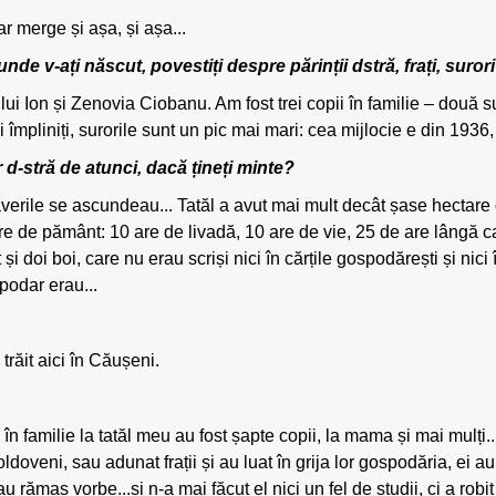
 merge și așa, și așa...
de v-ați născut, povestiți despre părinții dstră, frați, suror
i Ion și Zenovia Ciobanu. Am fost trei copii în familie – două su
împliniți, surorile sunt un pic mai mari: cea mijlocie e din 1936,
d-stră de atunci, dacă țineți minte?
averile se ascundeau... Tatăl a avut mai mult decât șase hectare
are de pământ: 10 are de livadă, 10 are de vie, 25 de are lângă 
 și doi boi, care nu erau scriși nici în cărțile gospodărești și nici
spodar erau...
 trăit aici în Căușeni.
n familie la tatăl meu au fost șapte copii, la mama și mai mulți...
oveni, sau adunat frații și au luat în grija lor gospodăria, ei au z
rămas vorbe...și n-a mai făcut el nici un fel de studii, ci a robit