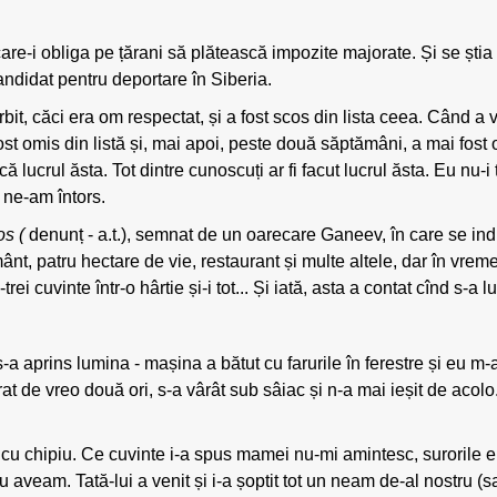
are-i obliga pe țărani să plătească impozite majorate. Și se ști
andidat pentru deportare în Siberia.
orbit, căci era om respectat, și a fost scos din lista ceea. Când a 
 fost omis din listă și, mai apoi, peste două săptămâni, a mai fost 
că lucrul ăsta. Tot dintre cunoscuți ar fi facut lucrul ăsta. Eu nu-i 
d ne-am întors.
s (
denunț - a.t.), semnat de un oarecare Ganeev, în care se indi
t, patru hectare de vie, restaurant și multe altele, dar în vreme
ei cuvinte într-o hârtie și-i tot... Și iată, asta a contat cînd s-a l
s-a aprins lumina - mașina a bătut cu farurile în ferestre și eu m
trat de vreo două ori, s-a vârât sub sâiac și n-a mai ieșit de acol
era cu chipiu. Ce cuvinte i-a spus mamei nu-mi amintesc, surorile
 nu aveam. Tată-lui a venit și i-a șoptit tot un neam de-al nostru 