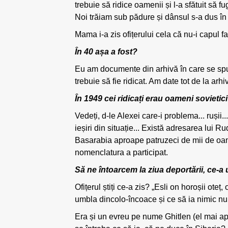
trebuie să ridice oamenii și l-a sfătuit să fu
Noi trăiam sub pădure și dânsul s-a dus în
Mama i-a zis ofițerului cela că nu-i capul fa
În 40 așa a fost?
Eu am documente din arhivă în care se spune
trebuie să fie ridicat. Am date tot de la arhi
În 1949 cei ridicați erau oameni sovietici
Vedeți, d-le Alexei care-i problema... rușii.
ieșiri din situație... Există adresarea lui R
Basarabia aproape patruzeci de mii de oamen
nomenclatura a participat.
Să ne întoarcem la ziua deportării, ce-a
Ofițerul știți ce-a zis? „Esli on horoșii oteț
umbla dincolo-încoace și ce să ia nimic nu 
Era și un evreu pe nume Ghitlen (el mai apo