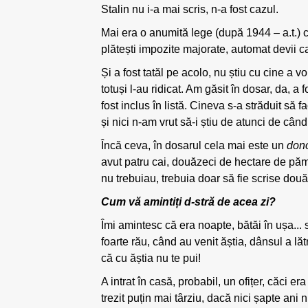
Stalin nu i-a mai scris, n-a fost cazul.
Mai era o anumită lege (după 1944 – a.t.) c
plătești impozite majorate, automat devii c
Și a fost tatăl pe acolo, nu știu cu cine a v
totuși l-au ridicat. Am găsit în dosar, da, a
fost inclus în listă. Cineva s-a străduit să fa
și nici n-am vrut să-i știu de atunci de cân
Încă ceva, în dosarul cela mai este un
dono
avut patru cai, douăzeci de hectare de pămân
nu trebuiau, trebuia doar să fie scrise două-tr
Cum vă amintiți d-stră de acea zi?
Îmi amintesc că era noapte, bătăi în ușa... 
foarte rău, când au venit ăștia, dânsul a lă
că cu ăștia nu te pui!
A intrat în casă, probabil, un ofițer, căci 
trezit puțin mai târziu, dacă nici șapte ani