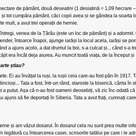
 hectare de pământ, două
deseatini
(1 desiatină = 1,09 hecrare – a
 și tot cumpăra pământ, căci copii avea și se gândea la soarta lor
e mult, a avut trei operații de hernie.
 întregi, venea de la Țârâu (este un loc de pământ) și a adormit.
ender, întoarce înapoi, ajunge iarăși la locul acela, iarăși se por
Când a ajuns acolo, a dat drumul la boi, s-a culcat și... când s-a tr
ecăjit era încât deja aiurea. Au muncit toată viața, de la început ș
Carte știau?
rte. Ei au învățat la ruși, la rușii ceia care-au fost pân-în 1917.
ncioși... Tata a fost, într-un rând, staroste la biserică, cânta î
ât a putut. Așa că n-au fost oameni deosebiți, vă zic înc-odată că
 ajuns să fie deportați în Siberia. Tata a avut frați, cumnați care
nterne și am văzut dosarul. În dosarul cela nu sunt prea multe info
în legătură cu întoarcerea casei, scrisorile tatălui pe care i le ad