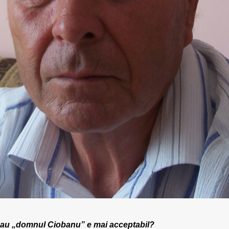
 sau „domnul Ciobanu” e mai acceptabil?