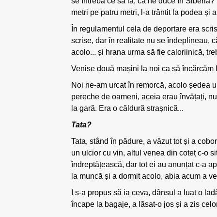
se întreba ce să ia, că ne duce în Siberia
metri pe patru metri, l-a trântit la podea și a
În regulamentul cela de deportare era scri
scrise, dar în realitate nu se îndeplineau,
acolo... și hrana urma să fie caloriinică, tr
Venise două mașini la noi ca să încărcăm luc
Noi ne-am urcat în remorcă, acolo ședea un
pereche de oameni, aceia erau învățați, num
la gară. Era o căldură strașnică...
Tata?
Tata, stând în pădure, a văzut tot și a cobo
un ulcior cu vin, altul venea din coteț c-o
îndreptățească, dar tot ei au anunțat c-a apă
la muncă și a dormit acolo, abia acum a ve
I s-a propus să ia ceva, dânsul a luat o lad
încape la bagaje, a lăsat-o jos și a zis celor