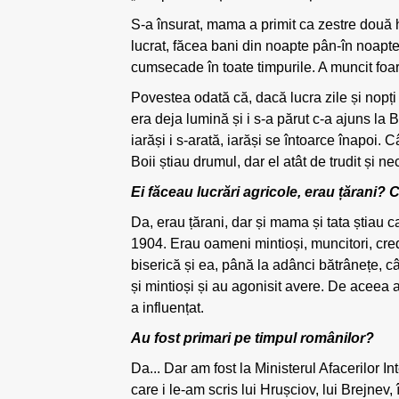
S-a însurat, mama a primit ca zestre două
lucrat, făcea bani din noapte pân-în noapte
cumsecade în toate timpurile. A muncit foart
Povestea odată că, dacă lucra zile și nopți
era deja lumină și i s-a părut c-a ajuns la B
iarăși i s-arată, iarăși se întoarce înapoi. 
Boii știau drumul, dar el atât de trudit și n
Ei făceau lucrări agricole, erau țărani? 
Da, erau țărani, dar și mama și tata știau ca
1904. Erau oameni mintioși, muncitori, credi
biserică și ea, până la adânci bătrânețe, c
și mintioși și au agonisit avere. De aceea au
a influențat.
Au fost primari pe timpul românilor?
Da... Dar am fost la Ministerul Afacerilor I
care i le-am scris lui Hrușciov, lui Brejnev, 