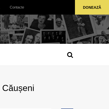
Contacte
DONEAZĂ
l Căușeni