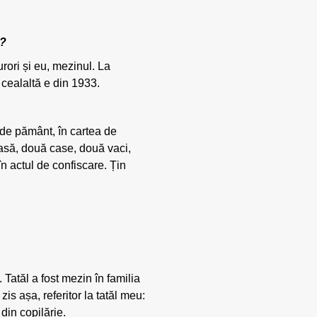
i?
rori și eu, mezinul. La
 cealaltă e din 1933.
 de pământ, în cartea de
casă, două case, două vaci,
 în actul de confiscare. Țin
 Tatăl a fost mezin în familia
is așa, referitor la tatăl meu:
 din copilărie.