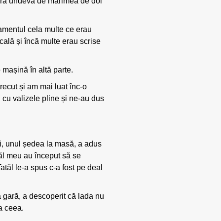
, era undeva de mărimea de doi
lamentul cela multe ce erau
cală și încă multe erau scrise
 mașină în altă parte.
ecut și am mai luat înc-o
 cu valizele pline și ne-au dus
eși, unul ședea la masă, a adus
tăl meu au început să se
Tatăl le-a spus c-a fost pe deal
a gară, a descoperit că lada nu
na ceea.