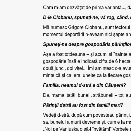
Cam m-am dezvățat de prima variantă..., dar
D-le Ciobanu, spuneți-ne, vă rog, când, un
Mă numesc Grigore Ciobanu, sunt feciorul lu
momentul deportării n-aveam nici șapte ani 
Spuneți-ne despre gospodăria părinților 
Așa a fost totdeauna – și acum, și înainte 
gospodărie însă e indicată cifra de 6 hect
două junci, doi viței... Îmi amintesc c-a avut
minte că și cal era, unelte ca la fiecare go
Familia, neamul d-stră e din Căușeni?
Da, mama, tatăl, buneii, străbuneii – toți au
Părinții dstră au fost din familii mari?
Vedeți d-stră, după cum povesteau părinții, î
sa, bunelul a murit devreme și, cum e la mold
„Noi pe Vaniușka o să-l învățăm!” Vorbele au 