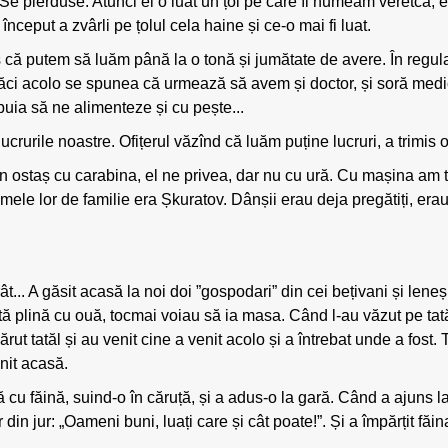
? Se pierduse. Atunci el o luat un țol pe care îl numeam veretcă
 început a zvârli pe țolul cela haine și ce-o mai fi luat.
s că putem să luăm până la o tonă și jumătate de avere. În regu
 căci acolo se spunea că urmează să avem și doctor, și soră medi
ebuia să ne alimenteze și cu pește...
rurile noastre. Ofițerul văzînd că luăm puține lucruri, a trimis o
 ostaș cu carabina, el ne privea, dar nu cu ură. Cu mașina am tr
ele lor de familie era Șkuratov. Dânșii erau deja pregătiți, erau
rât... A găsit acasă la noi doi ”gospodari” din cei bețivani și len
 sită plină cu ouă, tocmai voiau să ia masa. Când l-au văzut pe ta
rut tatăl și au venit cine a venit acolo și a întrebat unde a fost. 
nit acasă.
ă cu făină, suind-o în căruță, și a adus-o la gară. Când a ajuns l
 din jur: „Oameni buni, luați care și cât poate!”. Și a împărțit făi