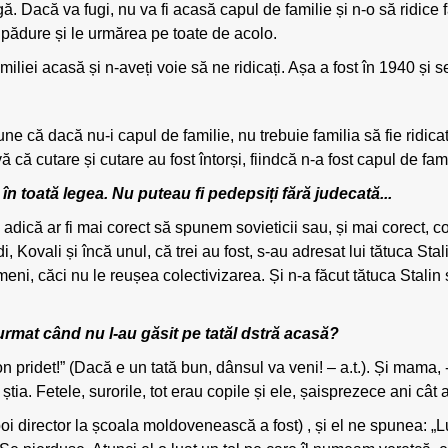
gă. Dacă va fugi, nu va fi acasă capul de familie și n-o să ridice fă
 pădure și le urmărea pe toate de acolo.
miliei acasă și n-aveți voie să ne ridicați. Așa a fost în 1940 și se
 că dacă nu-i capul de familie, nu trebuie familia să fie ridicat
vă că cutare și cutare au fost întorși, fiindcă n-a fost capul de fami
 în toată legea. Nu puteau fi pedepsiți fără judecată...
.. adică ar fi mai corect să spunem sovieticii sau, și mai corect, c
udi, Kovali și încă unul, că trei au fost, s-au adresat lui tătuca St
i, căci nu le reușea colectivizarea. Și n-a făcut tătuca Stalin s
 urmat când nu l-au găsit pe tatăl dstră acasă?
, on pridet!” (Dacă e un tată bun, dânsul va veni! – a.t.). Și mama,
știa. Fetele, surorile, tot erau copile și ele, șaisprezece ani câ
i director la școala moldovenească a fost) , și el ne spunea: „Lu