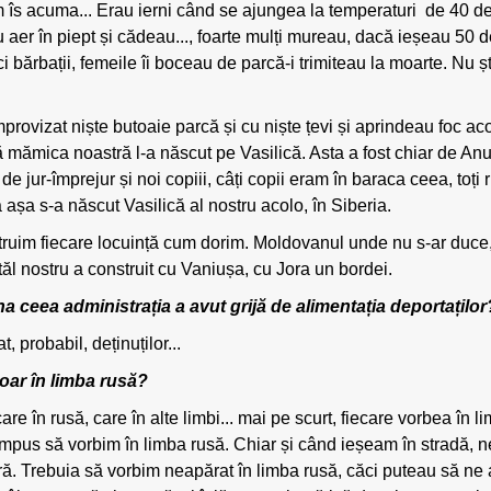
um îs acuma... Erau ierni când se ajungea la temperaturi de 40 d
 aer în piept și cădeau..., foarte mulți mureau, dacă ieșeau 50 
 bărbații, femeile îi boceau de parcă-i trimiteau la moarte. Nu ș
mprovizat niște butoaie parcă și cu niște țevi și aprindeau foc ac
ă mămica noastră l-a născut pe Vasilică. Asta a fost chiar de Anul 
de jur-împrejur și noi copiii, câți copii eram în baraca ceea, toț
așa s-a născut Vasilică al nostru acolo, în Siberia.
truim fiecare locuință cum dorim. Moldovanul unde nu s-ar duce,
atăl nostru a construit cu Vaniușa, cu Jora un bordei.
rna ceea administrația a avut grijă de alimentația deportaților
 probabil, deținuților...
oar în limba rusă?
re în rusă, care în alte limbi... mai pe scurt, fiecare vorbea în 
-a impus să vorbim în limba rusă. Chiar și când ieșeam în stradă
tră. Trebuia să vorbim neapărat în limba rusă, căci puteau să ne