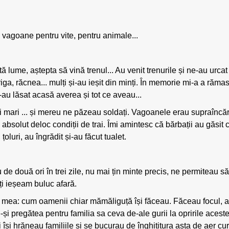
 vagoane pentru vite, pentru animale...
 lume, aștepta să vină trenul... Au venit trenurile și ne-au urcat
iga, răcnea... mulți și-au ieșit din minți. În memorie mi-a a rămas 
i-au lăsat acasă averea și tot ce aveau...
ți mari ... și mereu ne păzeau soldați. Vagoanele erau supraîncăr
absolut deloc condiții de trai. Îmi amintesc că bărbații au găsit car
oluri, au îngrădit și-au făcut tualet.
de două ori în trei zile, nu mai țin minte precis, ne permiteau să
oți ieșeam buluc afară.
 mea: cum oamenii chiar mămăliguță își făceau. Făceau focul, 
-și pregătea pentru familia sa ceva de-ale gurii la opririle aces
și hrăneau familiile și se bucurau de înghițitura asta de aer curat