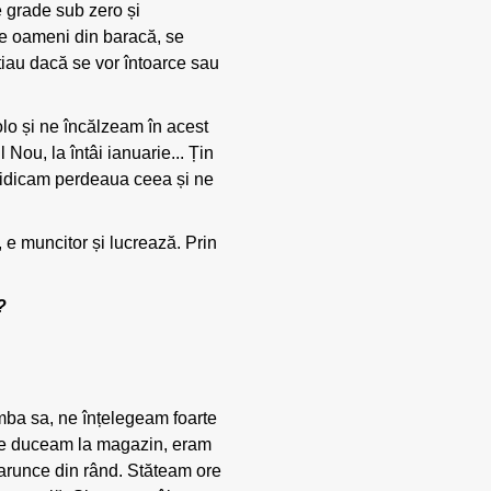
e grade sub zero și
de oameni din baracă, se
tiau dacă se vor întoarce sau
olo și ne încălzeam în acest
Nou, la întâi ianuarie... Țin
i ridicam perdeaua ceea și ne
 e muncitor și lucrează. Prin
?
limba sa, ne înțelegeam foarte
, ne duceam la magazin, eram
 arunce din rând. Stăteam ore