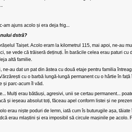
..
c-am ajuns acolo și era deja frig...
enului dstră?
orășelul Taișet. Acolo eram la kilometrul 115, mai apoi, ne-au muta
i, se vede că trăiseră deținuți. În barăcile celea erau paturi cu
deja altă familie.
, ne-au dat un pat din ăstea cu două etaje pentru familia întreagă
n Vărzărești cu o barbă lungă-lungă permanent cu o hârtie în față
e și parc-acum îl văd.
.. Mulți erau bătăuși, agresivi, unii se certau permanent... poate
acă și ieșeau absolut toți, făceau apel conform listei și ne prezenta
colo erau niște poduri de lemn, iată cum îs buturugile așa, tăiate
ndcă erau mlaștini și era imposibil să circule mașinile pe acolo. 