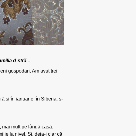
ilia d-stră...
eni gospodari. Am avut trei
ă și în ianuarie, în Siberia, s-
, mai mult pe lângă casă.
ie la nivel. Și, deja-i clar că