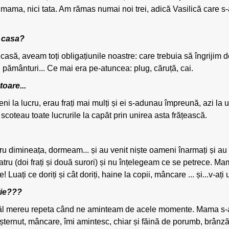
ci mama, nici tata. Am rămas numai noi trei, adică Vasilică care s-
, casa?
, aveam toți obligațiunile noastre: care trebuia să îngrijim de 
pământuri... Ce mai era pe-atuncea: plug, căruță, cai.
toare...
la lucru, erau frați mai mulți și ei s-adunau împreună, azi la un f
ă scoteau toate lucrurile la capăt prin unirea asta frățească.
u dimineața, dormeam... și au venit niște oameni înarmați și au 
patru (doi frați și două surori) și nu înțelegeam ce se petrece. Mam
 Luați ce doriți și cât doriți, haine la copii, mâncare ... și...v-ați
ție???
atăl mereu repeta când ne aminteam de acele momente. Mama s-a r
 așternut, mâncare, îmi amintesc, chiar și făină de porumb, brânză