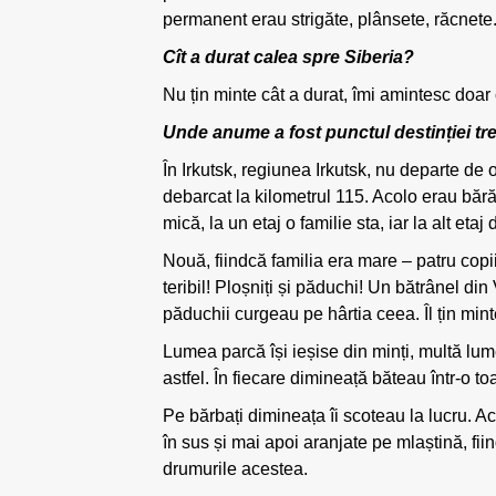
permanent erau strigăte, plânsete, răcnete.
Cît a durat calea spre Siberia?
Nu țin minte cât a durat, îmi amintesc doar 
Unde anume a fost punctul destinției tr
În Irkutsk, regiunea Irkutsk, nu departe de 
debarcat la kilometrul 115. Acolo erau bărăc
mică, la un etaj o familie sta, iar la alt etaj 
Nouă, fiindcă familia era mare – patru copii
teribil! Ploșniți și păduchi! Un bătrânel di
păduchii curgeau pe hârtia ceea. Îl țin mint
Lumea parcă își ieșise din minți, multă lume.
astfel. În fiecare dimineață băteau într-o to
Pe bărbați dimineața îi scoteau la lucru. A
în sus și mai apoi aranjate pe mlaștină, fii
drumurile acestea.