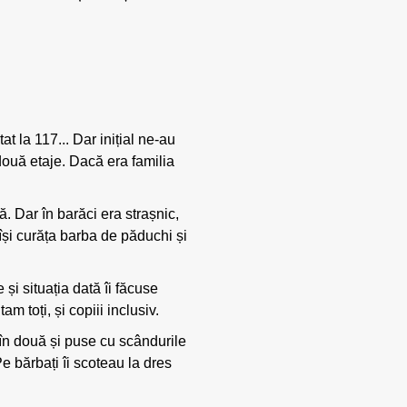
t la 117... Dar inițial ne-au
 două etaje. Dacă era familia
. Dar în barăci era strașnic,
 își curăța barba de păduchi și
 și situația dată îi făcuse
m toți, și copiii inclusiv.
 în două și puse cu scândurile
Pe bărbați îi scoteau la dres