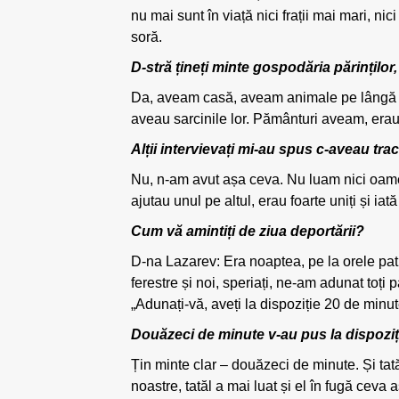
nu mai sunt în viață nici frații mai mari, ni
soră.
D-stră țineți minte gospodăria părinților
Da, aveam casă, aveam animale pe lângă casă
aveau sarcinile lor. Pământuri aveam, erau 
Alții intervievați mi-au spus c-aveau trac
Nu, n-am avut așa ceva. Nu luam nici oameni 
ajutau unul pe altul, erau foarte uniți și iat
Cum vă amintiți de ziua deportării?
D-na Lazarev: Era noaptea, pe la orele patr
ferestre și noi, speriați, ne-am adunat toți 
„Adunați-vă, aveți la dispoziție 20 de minute!
Douăzeci de minute v-au pus la dispozi
Țin minte clar – douăzeci de minute. Și t
noastre, tatăl a mai luat și el în fugă ceva