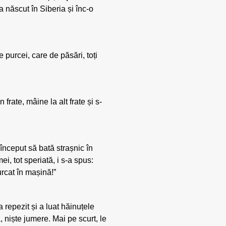
a născut în Siberia și înc-o
purcei, care de păsări, toți
rate, mâine la alt frate și s-
început să bată strașnic în
ei, tot speriată, i s-a spus:
 urcat în mașină!”
epezit și a luat hăinuțele
, niște jumere. Mai pe scurt, le