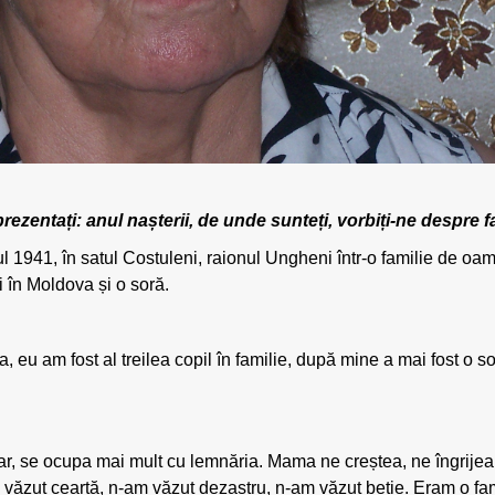
entați: anul nașterii, de unde sunteți, vorbiți-ne despre fam
1941, în satul Costuleni, raionul Ungheni într-o familie de oam
ci în Moldova și o soră.
a, eu am fost al treilea copil în familie, după mine a mai fost o sor
r, se ocupa mai mult cu lemnăria. Mama ne creștea, ne îngrijea
 văzut ceartă, n-am văzut dezastru, n-am văzut beție. Eram o famil