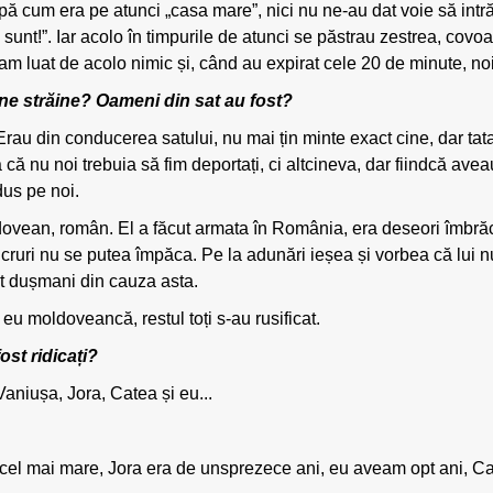
pă cum era pe atunci „casa mare”, nici nu ne-au dat voie să int
sunt!”. Iar acolo în timpurile de atunci se păstrau zestrea, covoa
am luat de acolo nimic și, când au expirat cele 20 de minute, no
oane străine? Oameni din sat au fost?
. Erau din conducerea satului, nu mai țin minte exact cine, dar ta
 că nu noi trebuia să fim deportați, ci altcineva, dar fiindcă avea
dus pe noi.
ldovean, român. El a făcut armata în România, era deseori îmbrăc
cruri nu se putea împăca. Pe la adunări ieșea și vorbea că lui nu-
făcut dușmani din cauza asta.
u moldoveancă, restul toți s-au rusificat.
ost ridicați?
Vaniușa, Jora, Catea și eu...
 cel mai mare, Jora era de unsprezece ani, eu aveam opt ani, Ca