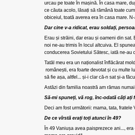
urcau pe toate în mașină. În casa mare, du
ce căuta acolo, lăsați să rămână toate cum 
obiceiul, toată averea era în casa mare. N-
Dar cine v-a ridicat, erau soldați, pers
Erau și străini, dar erau și oameni din sat
noi ne-au trimis în locul altcuiva. El spunea
conducerea Sovietului Sătesc, iată ne-au 
Tatăl meu era un naționalist înflăcărat mo
românești, era foarte devotat și cu multe lu
să fie așa, altfel... și-i clar că-n sat și-a 
Astăzi din familia noastră am rămas numai e
Să-mi spuneți, vă rog, înc-odată câți ați f
Deci am fost următorii: mama, tata, fratele 
De ce vîrstă erați toți atunci în 49?
În 49 Vaniușa avea paisprezece ani..., era