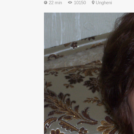
22 min
10150
Ungheni