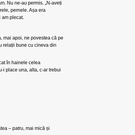
răm. Nu ne-au permis. „N-aveți
rele, pernele. Așa era
i am plecat.
ta, mai apoi, ne povestea că pe
u relații bune cu cineva din
at în hainele celea
i place una, alta, c-ar trebui
tea – patru, mai mică și