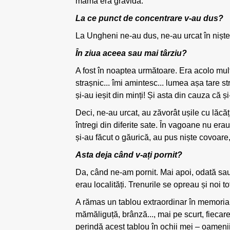
mama era gravidă.
La ce punct de concentrare v-au dus?
La Ungheni ne-au dus, ne-au urcat în niște
În ziua aceea sau mai târziu?
A fost în noaptea următoare. Era acolo multă
strașnic... îmi amintesc... lumea așa tare str
și-au ieșit din minți! Și asta din cauza că ș
Deci, ne-au urcat, au zăvorât ușile cu lăcă
întregi din diferite sate. În vagoane nu erau 
și-au făcut o găurică, au pus niște covoare, ț
Asta deja când v-ați pornit?
Da, când ne-am pornit. Mai apoi, odată sau 
erau localități. Trenurile se opreau și noi t
A rămas un tablou extraordinar în memoria
mămăliguță, brânză..., mai pe scurt, fiecare
perindă acest tablou în ochii mei – oamenii î