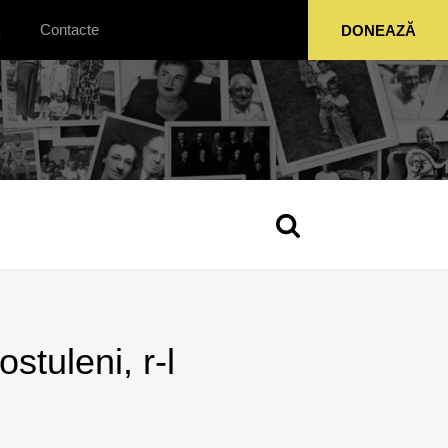
Contacte
DONEAZĂ
stuleni, r-l