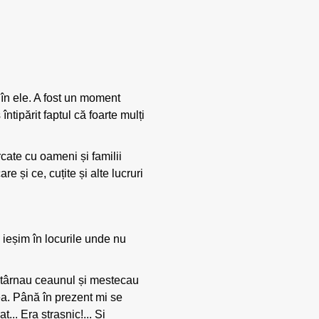
 în ele. A fost un moment
întipărit faptul că foarte mulți
cate cu oameni și familii
e și ce, cuțite și alte lucruri
 ieșim în locurile unde nu
atârnau ceaunul și mestecau
tea. Până în prezent mi se
... Era strașnic!... Și