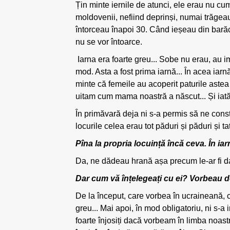
Țin minte iernile de atunci, ele erau nu c
moldovenii, nefiind deprinși, numai trăgeau
întorceau înapoi 30. Când ieșeau din barăci
nu se vor întoarce.
Iarna era foarte greu... Sobe nu erau, au i
mod. Asta a fost prima iarnă... În acea iarn
minte că femeile au acoperit paturile astea 
uitam cum mama noastră a născut... Și iată 
În primăvară deja ni s-a permis să ne cons
locurile celea erau tot păduri și păduri și t
Pîna la propria locuință încă ceva. În ia
Da, ne dădeau hrană așa precum le-ar fi dat,
Dar cum vă înțelegeați cu ei? Vorbeau d
De la început, care vorbea în ucraineană, ca
greu... Mai apoi, în mod obligatoriu, ni s
foarte înjosiți dacă vorbeam în limba noas