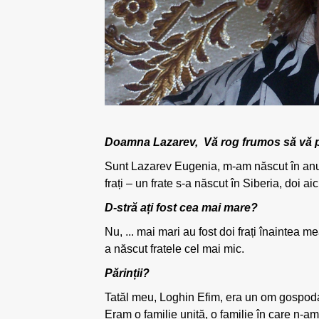
Doamna Lazarev, Vă rog frumos să vă prez
Sunt Lazarev Eugenia, m-am născut în anul 
frați – un frate s-a născut în Siberia, doi ai
D-stră ați fost cea mai mare?
Nu, ... mai mari au fost doi frați înaintea me
a născut fratele cel mai mic.
Părinții?
Tatăl meu, Loghin Efim, era un om gospoda
Eram o familie unită, o familie în care n-am