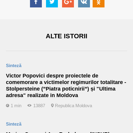
ALTE ISTORII
Sinteză
Victor Popovici despre proiectele de
comemorare a victimelor regimurilor totalitare -
Stolpersteine (”Piatra poticnirii”) și "Ultima
adresa" realizate in Moldova
1 min
13887
Republica Moldova
Sinteză