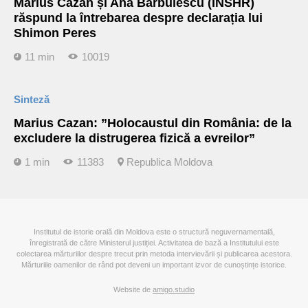
Marius Cazan și Ana Barbulescu (INSHR)
răspund la întrebarea despre declarația lui
Shimon Peres
11 min
10019
Sinteză
Marius Cazan: ”Holocaustul din România: de la
excludere la distrugerea fizică a evreilor”
1 min
11383
Republica Moldova
Institutul de istorie orală din Moldova este o structură neguvernamentală,
înregistrată de către Ministerul justiției. Activitatea de bază a Institutului este
colectarea mărturiilor despre trecut prin metoda intervievării și publicarea acestora.
Mărturiile oamenilor de rând pot deveni un important izvor de cunoștințe istorice.
Website de
amigo.studio