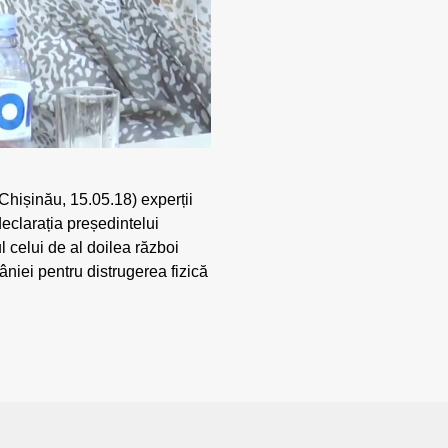
(Chișinău, 15.05.18) experții
eclarația președintelui
 celui de al doilea război
niei pentru distrugerea fizică