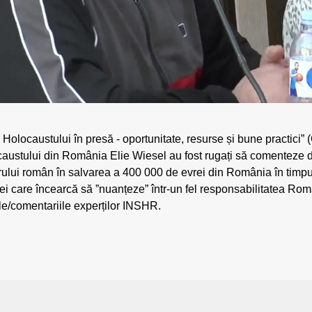
Holocaustului în presă - oportunitate, resurse și bune practici” 
ocaustului din România Elie Wiesel au fost rugați să comenteze d
ului român în salvarea a 400 000 de evrei din România în timpul
i care încearcă să ”nuanțeze” într-un fel responsabilitatea Româ
ile/comentariile experților INSHR.