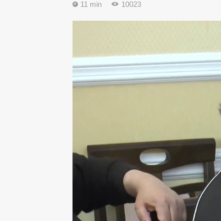
11 min
10023