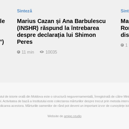
Sinteză
Sin
le
Marius Cazan și Ana Barbulescu
Ma
(INSHR) răspund la întrebarea
Ro
despre declarația lui Shimon
dis
”)
Peres
1
11 min
10035
tutul de istorie orală din Moldova este o structură neguvernamentală, înregistrată de către Mini
iei. Activitatea de bază a Institutului este colectarea mărturiilor despre trecut prin metoda interv
blicarea acestora. Mărturiile oamenilor de rând pot deveni un important izvor de cunoștințe ist
Website de
amigo.studio