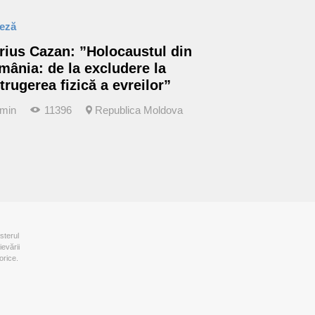
teză
rius Cazan: ”Holocaustul din
mânia: de la excludere la
trugerea fizică a evreilor”
 min
11396
Republica Moldova
sterul
ievării
orice.