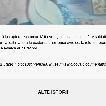
 la capturarea comunității evreești din satul ei de către soldații
um a fost martoră la uciderea unei femei evreice; la jefuirea propr
eie evreică după război.
d States Holocaust Memorial Museum's Moldova Documentatio
ALTE ISTORII