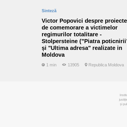
Sinteză
Victor Popovici despre proiecte
de comemorare a victimelor
regimurilor totalitare -
Stolpersteine (”Piatra poticnirii
și "Ultima adresa" realizate in
Moldova
1 min
13905
Republica Moldova
Insti
justiț
și pu