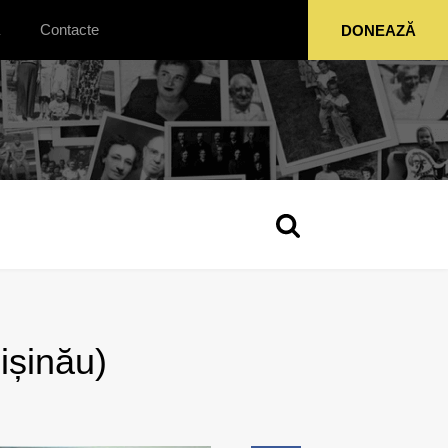
Contacte
DONEAZĂ
ișinău)