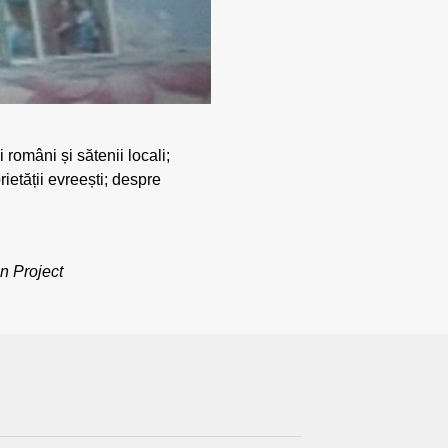
 români și sătenii locali;
ietății evreești; despre
n Project