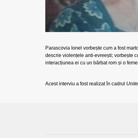
Parascovia Ionel vorbește cum a fost martoră
descrie violențele anti-evreești; vorbește c
interacțiunea ei cu un bărbat rom și o fem
Acest interviu a fost realizat în cadrul
Unite