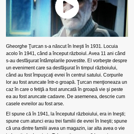
Gheorghe Ţurcan s-a născut în Ineşti în 1931. Locuia
acolo în 1941, când a început războiul. Avea 11 ani când
s-au desfăşurat întâmplarile povestite. El vorbeşte despre
un eveniment care sa desfăşurat în timpul războiului,
când au fost împuşcaţi evrei în centrul satului. Corpurile
lor au fost aruncate într-o groapă. Ţurcan menţioneaza un
caz în care o fetiţă a fost aruncată în groapă vie şi peste
ea au fost aruncate cadavre. De asemenea, descrie cum
casele evreilor au fost arse.
El spune că în 1941, la începutul războiului, era in Ineşti;
spune cum atunci erau trei familii de evrei în Ineşti; spune
că una dintre familii avea un magazin, iar alta avea o vie