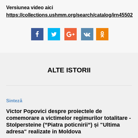
Versiunea video aici
https://collections.ushmm.org/search/catalog/irn45502
ALTE ISTORII
Sinteză
Victor Popovici despre proiectele de
comemorare a victimelor regimurilor totalitare -
Stolpersteine (”Piatra poticnirii”) și "Ultima
adresa" realizate in Moldova