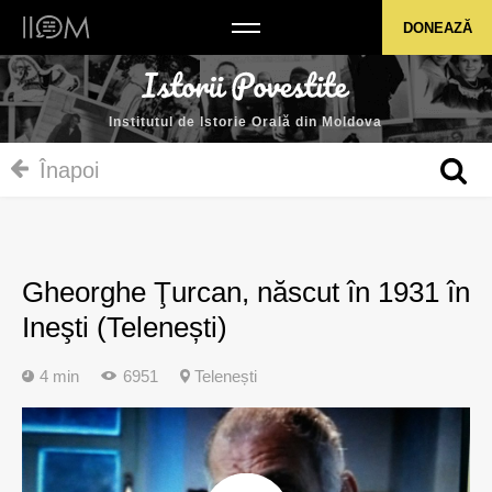
Institutul de Istorie Orală din Moldova
DONEAZĂ
Institutul de Istorie Orală din Moldova
Înapoi
Gheorghe Ţurcan, născut în 1931 în
Ineşti (Telenești)
4 min
6951
Telenești