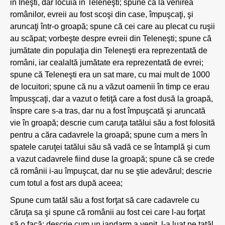
in Ineşti, dar locuia in Teleneşti; spune că la venirea
românilor, evreii au fost scoşi din case, împuşcaţi, şi
aruncaţi într-o groapă; spune că cei care au plecat cu ruşii
au scăpat; vorbeşte despre evreii din Teleneşti; spune că
jumătate din populaţia din Teleneşti era reprezentată de
români, iar cealaltă jumătate era reprezentată de evrei;
spune că Teleneşti era un sat mare, cu mai mult de 1000
de locuitori; spune că nu a văzut oamenii în timp ce erau
împusşcaţi, dar a vazut o fetiţă care a fost dusă la groapă,
înspre care s-a tras, dar nu a fost împuşcată şi aruncată
vie în groapă; descrie cum caruţa tatălui său a fost folosită
pentru a căra cadavrele la groapă; spune cum a mers în
spatele caruţei tatălui său să vadă ce se întamplă şi cum
a vazut cadavrele fiind duse la groapă; spune că se crede
că românii i-au împuşcat, dar nu se ştie adevărul; descrie
cum totul a fost ars după aceea;
Spune cum tatăl său a fost forţat să care cadavrele cu
căruţa sa şi spune că românii au fost cei care l-au forţat
să o facă; descrie cum un jandarm a venit, l-a luat pe tatăl