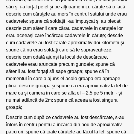
său şi i-a forţat pe el şi pe alţi oameni cu căruţe să o facă;
descrie cum căruţele au mers în centrul satului unde erau
cadavrele; spune că soldaţii i-au împuşcat şi au plecat;
descrie cum sătenii care cărau cadavrele în caruţele lor
erau aceeaşi care încărcau cadavrele în căruţe; descrie
cum cadavrele au fost cărate aproximativ doi kilometri şi
spune că nu erau soldaţi care să le supravegheze;
descrie cum odată ajunşi la locul de descărcare,
cadavrele erau aruncate precum gunoaie; spune că
sătenii au fost forţaţi să sape groapa; spune că în
momentul în care a ajuns el acolo groapa era aproape
plină; descrie groapa şi spune că era aproximativ la fel de
mare ca şi camera in care se afla el – 2.5 pe 5 metri - şi
nu mai adâncă de 2m; spune că aceea a fost singura
groapă;
Descrie cum după ce cadavrele au fost descărcate, s-au
întors în centru pentru a incărca din nou de aproximativ
patru ori; spune că toate căruţele au făcut la fel; spune că