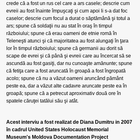
crede că a fost un rus cel care a ars casele; descrie cum
evreii au fost înainte împuşcaţi şi cum apoi li s-a dat foc
caselor; descrie cum focul a durat o săptămână şi totul a
ars; spune că soldaţii nu au stat în oraş în timpul
războiului; spune că erau oameni de etnie romă în
Teleneşti atunci şi că majoritatea au fost alungaţi în ţara
lor în timpul războiului; spune că germanii au dorit să
scape de evrei şi că până şi evreii care au încercat să se
ascundă au fost gasiţi, dar nu cunoaşte amănunte; spune
că fetiţa care a fost aruncată în groapă a fost îngropată
acolo; spune că nu a văzut oameni aruncând pământ
peste ea, dar a văzut alte cadavre aruncate peste ea în
groapă; spune că a petrecut aproximativ două ore în
spatele căruţei tatălui său şi atât.
Acest interviu a fost realizat de Diana Dumitru in 2007
în cadrul United States Holocaust Memorial
Museum's Moldova Documentation Project