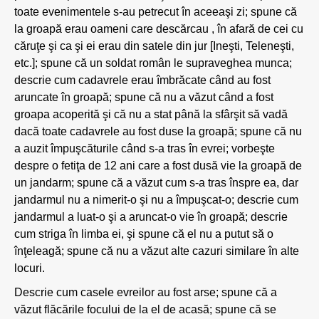
toate evenimentele s-au petrecut în aceeaşi zi; spune că
la groapă erau oameni care descărcau , în afară de cei cu
căruţe şi ca şi ei erau din satele din jur [Ineşti, Teleneşti,
etc.]; spune că un soldat român le supraveghea munca;
descrie cum cadavrele erau îmbrăcate când au fost
aruncate în groapă; spune că nu a văzut când a fost
groapa acoperită şi că nu a stat până la sfârşit să vadă
dacă toate cadavrele au fost duse la groapă; spune că nu
a auzit împuşcăturile când s-a tras în evrei; vorbeşte
despre o fetiţa de 12 ani care a fost dusă vie la groapă de
un jandarm; spune că a văzut cum s-a tras înspre ea, dar
jandarmul nu a nimerit-o şi nu a împuşcat-o; descrie cum
jandarmul a luat-o şi a aruncat-o vie în groapă; descrie
cum striga în limba ei, şi spune că el nu a putut să o
înţeleagă; spune că nu a văzut alte cazuri similare în alte
locuri.
Descrie cum casele evreilor au fost arse; spune că a
văzut flăcările focului de la el de acasă; spune că se