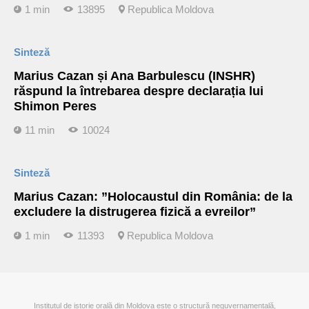
1 min
13895
Republica Moldova
Sinteză
Marius Cazan și Ana Barbulescu (INSHR)
răspund la întrebarea despre declarația lui
Shimon Peres
11 min
10024
Sinteză
Marius Cazan: ”Holocaustul din România: de la
excludere la distrugerea fizică a evreilor”
1 min
11393
Republica Moldova
Institutul de istorie orală din Moldova este o structură neguvernamentală,