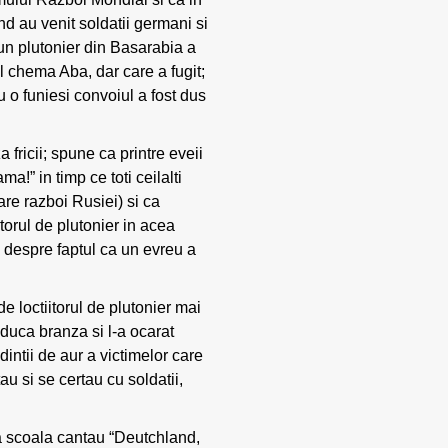
and au venit soldatii germani si
un plutonier din Basarabia a
il chema Aba, dar care a fugit;
cu o funiesi convoiul a fost dus
a fricii; spune ca printre eveii
a!” in timp ce toti ceilalti
are razboi Rusiei) si ca
torul de plutonier in acea
te despre faptul ca un evreu a
e loctiitorul de plutonier mai
 aduca branza si l-a ocarat
intii de aur a victimelor care
u si se certau cu soldatii,
 la scoala cantau “Deutchland,