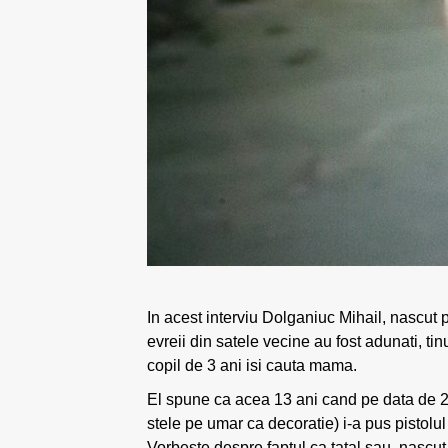
In acest interviu Dolganiuc Mihail, nascut
evreii din satele vecine au fost adunati, ti
copil de 3 ani isi cauta mama.
El spune ca acea 13 ani cand pe data de 26
stele pe umar ca decoratie) i-a pus pistolu
Vorbeste despre faptul ca tatal sau, nascut