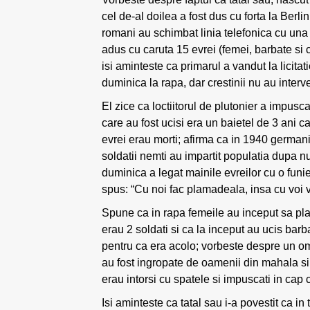
cel de-al doilea a fost dus cu forta la Berl
romani au schimbat linia telefonica cu una 
adus cu caruta 15 evrei (femei, barbate si c
isi aminteste ca primarul a vandut la licitati
duminica la rapa, dar crestinii nu au interve
El zice ca loctiitorul de plutonier a impuscat
care au fost ucisi era un baietel de 3 ani ca
evrei erau morti; afirma ca in 1940 germani
soldatii nemti au impartit populatia dupa nu
duminica a legat mainile evreilor cu o funie
spus: “Cu noi fac plamadeala, insa cu voi v
Spune ca in rapa femeile au inceput sa plang
erau 2 soldati si ca la inceput au ucis barba
pentru ca era acolo; vorbeste despre un om 
au fost ingropate de oamenii din mahala si
erau intorsi cu spatele si impuscati in cap 
Isi aminteste ca tatal sau i-a povestit ca i