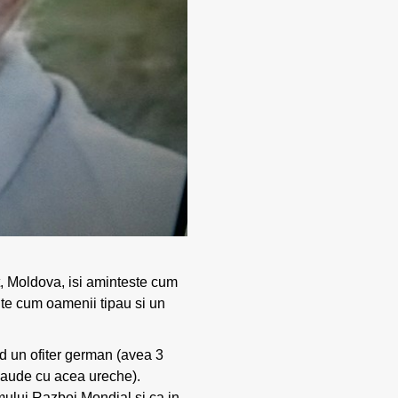
ț, Moldova, isi aminteste cum
inte cum oamenii tipau si un
nd un ofiter german (avea 3
i aude cu acea ureche).
imului Razboi Mondial si ca in