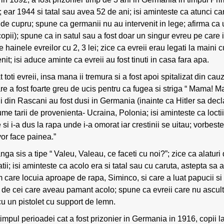
in; ear 1944 si tatal sau avea 52 de ani; isi aminteste ca atunci c
de cupru; spune ca germanii nu au intervenit in lege; afirma ca 
opii); spune ca in satul sau a fost doar un singur evreu pe care 
e hainele evreilor cu 2, 3 lei; zice ca evreii erau legati la maini 
nit; isi aduce aminte ca evreii au fost tinuti in casa fara apa.
 toti evreii, insa mana ii tremura si a fost apoi spitalizat din cauz
re a fost foarte greu de ucis pentru ca fugea si striga “ Mama! Mam
i din Rascani au fost dusi in Germania (inainte ca Hitler sa decl
me tarii de provenienta- Ucraina, Polonia; isi aminteste ca loctii
 si i-a dus la rapa unde i-a omorat iar crestinii se uitau; vorbes
or face painea.”
a sis a tipe “ Valeu, Valeau, ce faceti cu noi?”; zice ca alaturi d
tii; isi aminteste ca acolo era si tatal sau cu caruta, astepta sa
care locuia aproape de rapa, Siminco, si care a luat papucii si d
 de cei care aveau pamant acolo; spune ca evreii care nu asculta
cu un pistolet cu support de lemn.
n timpul perioadei cat a fost prizonier in Germania in 1916, copii