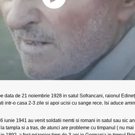
 pe data de 21 noiembrie 1928 in satul Sofrancani, raionul Edine
nuti intr-o casa 2-3 zile si apoi ucisi cu sange rece. Isi aduce am
 iunie 1941 au venit soldatii nemti si romani in satul sau sic a
l la tampla si a tras, de atunci are probleme cu timpanul ( nu ma
 in 1892, a fost prizonier timp de 3 ani in Germania in timpul Pr