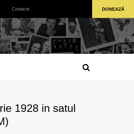
Contacte
DONEAZĂ
ie 1928 in satul
M)