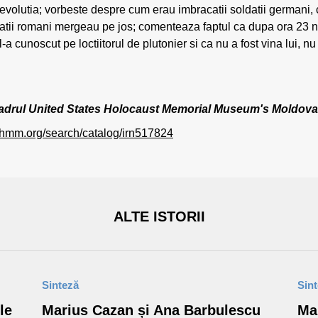
revolutia; vorbeste despre cum erau imbracatii soldatii germani, c
datii romani mergeau pe jos; comenteaza faptul ca dupa ora 23 
a cunoscut pe loctiitorul de plutonier si ca nu a fost vina lui, nu
 în cadrul United States Holocaust Memorial Museum's Moldo
ushmm.org/search/catalog/irn517824
ALTE ISTORII
Sinteză
Sin
le
Marius Cazan și Ana Barbulescu
Ma