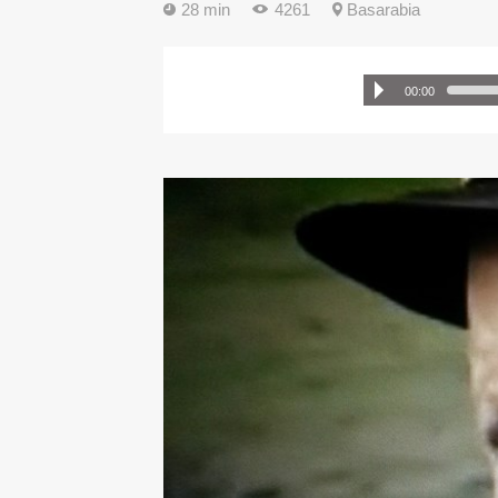
28 min
4261
Basarabia
00:00