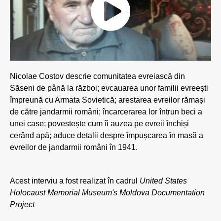
Nicolae Costov descrie comunitatea evreiască din
Săseni de până la război; evcauarea unor familii evreești
împreună cu Armata Sovietică; arestarea evreilor rămași
de către jandarmii români; încarcerarea lor întrun beci a
unei case; povestește cum îi auzea pe evreii închiși
cerând apă; aduce detalii despre împușcarea în masă a
evreilor de jandarmii români în 1941.
Acest interviu a fost realizat în cadrul
United States
Holocaust Memorial Museum's Moldova Documentation
Project