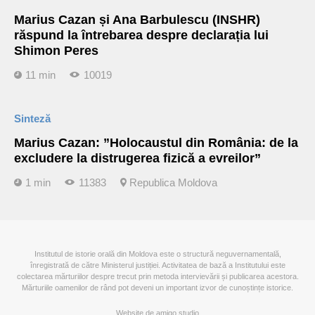
Marius Cazan și Ana Barbulescu (INSHR)
răspund la întrebarea despre declarația lui
Shimon Peres
11 min
10019
Sinteză
Marius Cazan: ”Holocaustul din România: de la
excludere la distrugerea fizică a evreilor”
1 min
11383
Republica Moldova
Institutul de istorie orală din Moldova este o structură neguvernamentală,
înregistrată de către Ministerul justiției. Activitatea de bază a Institutului este
colectarea mărturiilor despre trecut prin metoda intervievării și publicarea acestora.
Mărturiile oamenilor de rând pot deveni un important izvor de cunoștințe istorice.
Website de
amigo.studio