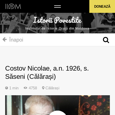
Institutul de Istorie Orală din Moldova
DONEAZĂ
Institutul de Istorie Orală din Moldova
Înapoi
Costov Nicolae, a.n. 1926, s.
Săseni (Călărași)
1 min
4758
Călărași