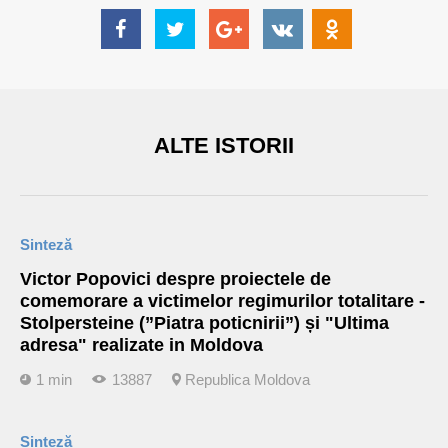
ALTE ISTORII
Sinteză
Victor Popovici despre proiectele de
comemorare a victimelor regimurilor totalitare -
Stolpersteine (”Piatra poticnirii”) și "Ultima
adresa" realizate in Moldova
1 min
13887
Republica Moldova
Sinteză