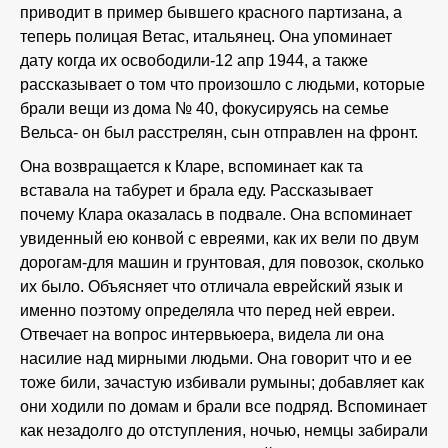
приводит в пример бывшего красного партизана, а
теперь полицая Ветас, итальянец. Она упоминает
дату когда их освободили-12 апр 1944, а также
рассказывает о том что произошло с людьми, которые
брали вещи из дома № 40, фокусируясь на семье
Вельса- он был расстрелян, сын отправлен на фронт.
Она возвращается к Кларе, вспоминает как та
вставала на табурет и брала еду. Рассказывает
почему Клара оказалась в подвале. Она вспоминает
увиденный ею конвой с евреями, как их вели по двум
дорогам-для машин и грунтовая, для повозок, сколько
их было. Объясняет что отличала еврейский язык и
именно поэтому определяла что перед ней евреи.
Отвечает на вопрос интервьюера, видела ли она
насилие над мирными людьми. Она говорит что и ее
тоже били, зачастую избивали румыны; добавляет как
они ходили по домам и брали все подряд. Вспоминает
как незадолго до отступления, ночью, немцы забирали