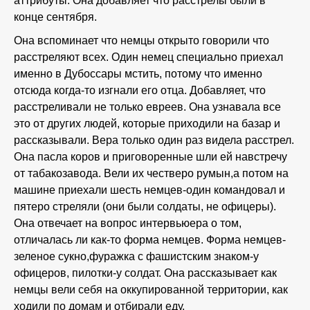
аттрибуты. Она добавляет что расстрелы были в
конце сентября.
Она вспоминает что немцы открыто говорили что
расстреляют всех. Один немец специально приехал
именно в Дубоссары мстить, потому что именно
отсюда когда-то изгнали его отца. Добавляет, что
расстреливали не только евреев. Она узнавала все
это от других людей, которые приходили на базар и
рассказывали. Вера только один раз видела расстрел.
Она пасла коров и приговоренные шли ей навстречу
от табакозавода. Вели их честверо румын,а потом на
машине приехали шесть немцев-один командовал и
пятеро стреляли (они были солдаты, не офицеры).
Она отвечает на вопрос интервьюера о том,
отличалась ли как-то форма немцев. Форма немцев-
зеленое сукно,фуражка с фашистским знаком-у
офицеров, пилотки-у солдат. Она рассказывает как
немцы вели себя на оккупированной территории, как
ходили по домам и отбирали еду.