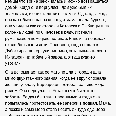
немцы что война закончилась и можно возвращаться
домой. Когда они вернулись- дом уже был их
знакомыми, и они стали жить вместе. Однажды, когда
она как обычно пасла корову, а мама рвала бурьян ,
они увидели как со стороны Котовска и Рыбницы шла
колонна людей по 6 человек в ряду. Их гнали
румынские и немецкие полицаи. Рядом на повозках
ехали больные и дети. Половина, когда вошли в
Дубоссары, повернули направо, остальные- налево.
Их завели на табачный завод, а оттуда куда-то
увозили.
Она вспоминает как ее мать пошла в город и шла
мимо двухэтажного здания, когда ее вдруг опознала
женщину, Клару Барбарович, которая раньше жида
рядом. Она вернулась с Украины чтобы что-то
забрать. Ее дом был занят военными и когда она
попыталась протестовать, ее заперли в подвал. Мама,
а позже и сама Вера стала носить ей туда еду. Вера
добавляет, что охранник -румын был добрый и