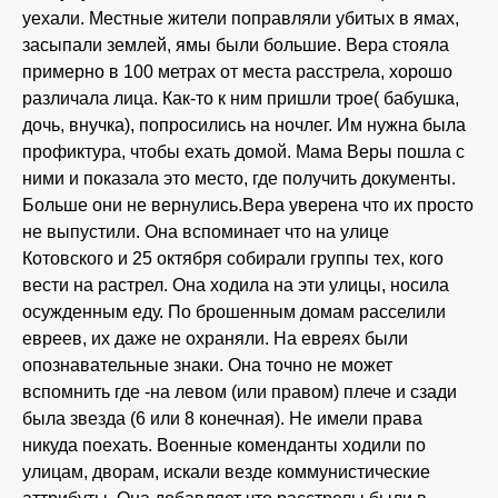
уехали. Местные жители поправляли убитых в ямах,
засыпали землей, ямы были большие. Вера стояла
примерно в 100 метрах от места расстрела, хорошо
различала лица. Как-то к ним пришли трое( бабушка,
дочь, внучка), попросились на ночлег. Им нужна была
профиктура, чтобы ехать домой. Мама Веры пошла с
ними и показала это место, где получить документы.
Больше они не вернулись.Вера уверена что их просто
не выпустили. Она вспоминает что на улице
Котовского и 25 октября собирали группы тех, кого
вести на растрел. Она ходила на эти улицы, носила
осужденным еду. По брошенным домам расселили
евреев, их даже не охраняли. На евреях были
опознавательные знаки. Она точно не может
вспомнить где -на левом (или правом) плече и сзади
была звезда (6 или 8 конечная). Не имели права
никуда поехать. Военные коменданты ходили по
улицам, дворам, искали везде коммунистические