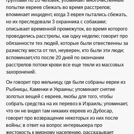
группами по 20 человек; упоминает многочисленные
попытки евреев сбежать во время расстрелов;
впоминает инцидент, когда 3 еврея пытались сбежать,
но их преследовали 3 охранника с собаками;
описывает временной промежуток, во время которого
проводились расстрелы, как одну неделю; говорит про
обязанности тех людей, которые были отвественны за
разчистку места от тел, неуверен, кто были эти люди;
вспоминает,что после 20 дней по окончании
расстрелов потоки крови все еще текли из массовых
захоронений.
Он говорит про мельницу, где были собраны евреи из
Рыбницы, Каменки и Украины; упоминает снятие
золотых вещей с евреев, якобы для того, чтобы
собрать средства на их перевоз в Израиль; упоминает,
что он не видел там никаких евреев из Дубосар,
говорит про возвращение некоторых из них после
войны; в ответ на вопрос интервьюера про
жестокость к мирному населению, рассказывает