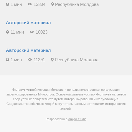
1 мин
13894
Республика Молдова
Авторский материал
11 мин
10023
Авторский материал
1 мин
11391
Республика Молдова
Институт устной истории Молдовы - неправительственная организация,
зарегистрированная Минюстом. Основной деятельностью Института является
сбор устных свидетельств путем интервьюирования и их публикация.
Свидетельства обычных людей могут стать важным источником исторических
знаний.
Разработано в
amigo.studio