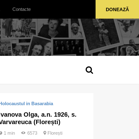
Contacte
DONEAZĂ
Holocaustul in Basarabia
Ivanova Olga, a.n. 1926, s.
Varvareuca (Florești)
1 min
6573
Florești