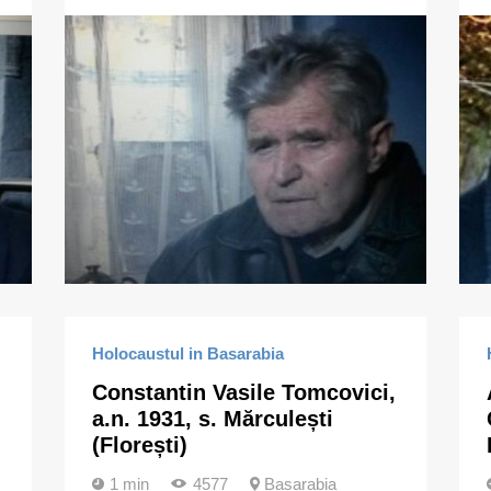
Holocaustul in Basarabia
Constantin Vasile Tomcovici,
a.n. 1931, s. Mărculești
(Florești)
1 min
4577
Basarabia