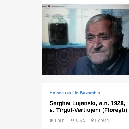
Holocaustul in Basarabia
Serghei Lujanski, a.n. 1928,
s. Tîrgul-Vertiujeni (Floreşti)
1 min
6579
Florești