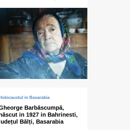
Holocaustul in Basarabia
Gheorge Barbăscumpă,
născut in 1927 in Bahrinesti,
județul Bălți, Basarabia