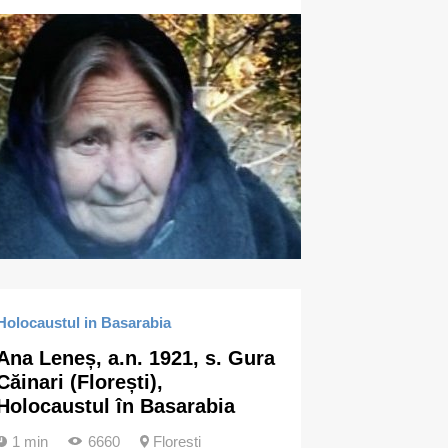
Holocaustul in Basarabia
Ana Leneș, a.n. 1921, s. Gura
Căinari (Florești),
Holocaustul în Basarabia
1 min
6660
Florești