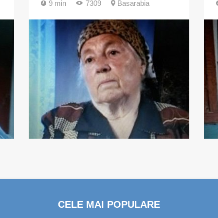
9 min
7309
Basarabia
CELE MAI POPULARE