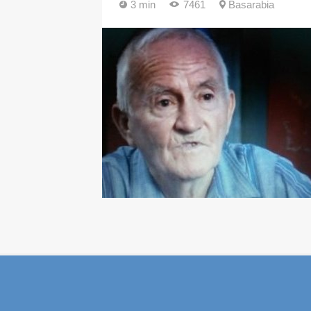
3 min
7461
Basarabia