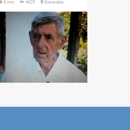
6 min
4629
Basarabia