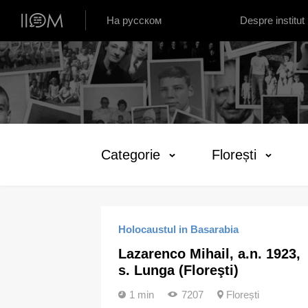
Institutul de Istorie Orală din Moldova
На русском
Despre institut
Categorie
Florești
Holocaustul in Basarabia
Lazarenco Mihail, a.n. 1923,
s. Lunga (Floreşti)
1 min
7207
Florești