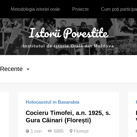
Metodologia istoriei orale
Proiecte
Cum poți participa
Institutul de Istorie Orală din Moldova
Recente
Holocaustul in Basarabia
Cocieru Timofei, a.n. 1925, s.
Gura Căinari (Florești)
1 min
6885
Florești