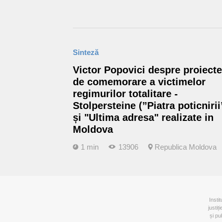
Sinteză
Victor Popovici despre proiecte
de comemorare a victimelor
regimurilor totalitare -
Stolpersteine (”Piatra poticnirii
și "Ultima adresa" realizate in
Moldova
1 min
13906
Republica Moldova
Insti
justiț
și pu