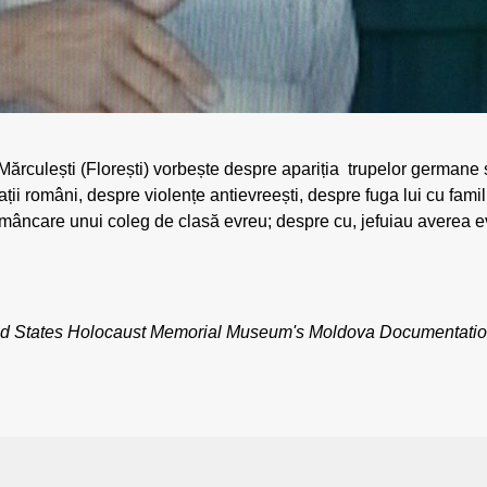
 Mărculești (Florești) vorbește despre apariția trupelor germane
ații români, despre violențe antievreești, despre fuga lui cu famil
âncare unui coleg de clasă evreu; despre cu, jefuiau averea evre
United States Holocaust Memorial Museum's Moldova Documentatio