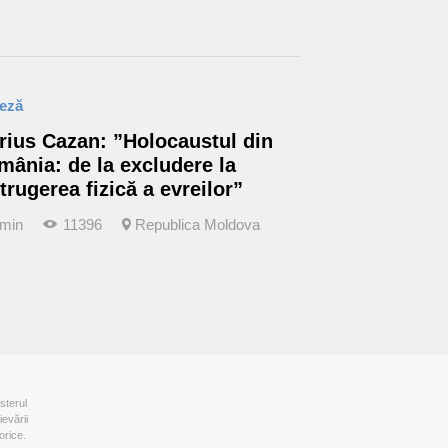
teză
rius Cazan: ”Holocaustul din
mânia: de la excludere la
trugerea fizică a evreilor”
 min
11396
Republica Moldova
sterul
ievării
orice.