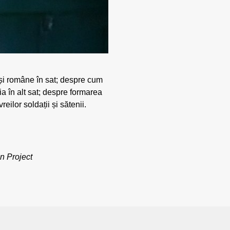
 și române în sat; despre cum
ia în alt sat; despre formarea
ilor soldații și sătenii.
n Project