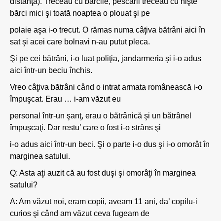
distanţă). Treceau cu bărcile, pescarii treceau cu nişte
bărci mici şi toată noaptea o plouat şi pe
polaie aşa i-o trecut. O rămas numa câţiva bătrâni aici în
sat şi acei care bolnavi n-au putut pleca.
Şi pe cei bătrâni, i-o luat poliţia, jandarmeria şi i-o adus
aici într-un beciu închis.
Vreo câţiva bătrâni când o intrat armata românească i-o
împuşcat. Erau … i-am văzut eu
personal într-un şanţ, erau o bătrânică şi un bătrânel
împuşcaţi. Dar restu’ care o fost i-o strâns şi
i-o adus aici într-un beci. Şi o parte i-o dus şi i-o omorât în
marginea satului.
Q: Asta aţi auzit că au fost duşi şi omorâţi în marginea
satului?
A: Am văzut noi, eram copii, aveam 11 ani, da’ copilu-i
curios şi când am văzut ceva fugeam de