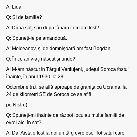
A: Lida.
Q: Şi de familie?
A: Dupa soţ, sau după tânară cum am fost?
Q: Spuneţi-le pe amândouă.
A: Molceanov, şi de domnişoară am fost Bogdan.
Q: În ce an v-aţi născut şi unde?
A: M-am născut în Târgul Vertiujeni, judeţul Soroca fostu’
înainte, în anul 1930, la 28
Octombrie (n.t. se află aproape de graniţa cu Ucraina, la
24 de kilometri SE de Soroca ce se află
pe Nistru).
Q: Spuneţi-mi înainte de război locuiau multe familii de
evrei aici în sat?
A: Da. Aista o fost la noi un târg evreiesc. Tot satul care