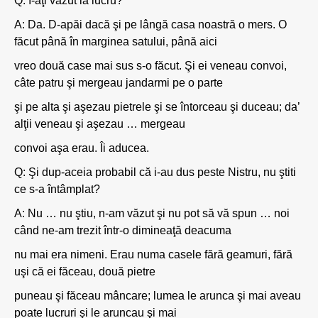
Q: I-aţi văzut la lucru?
A: Da. D-apăi dacă şi pe lângă casa noastră o mers. O
făcut până în marginea satului, până aici
vreo două case mai sus s-o făcut. Şi ei veneau convoi,
câte patru şi mergeau jandarmi pe o parte
şi pe alta şi aşezau pietrele şi se întorceau şi duceau; da’
alţii veneau şi aşezau … mergeau
convoi aşa erau. Îi aducea.
Q: Şi dup-aceia probabil că i-au dus peste Nistru, nu ştiti
ce s-a întâmplat?
A: Nu … nu ştiu, n-am văzut şi nu pot să vă spun … noi
când ne-am trezit într-o dimineaţă deacuma
nu mai era nimeni. Erau numa casele fără geamuri, fără
uşi că ei făceau, două pietre
puneau şi făceau mâncare; lumea le arunca şi mai aveau
poate lucruri şi le aruncau şi mai