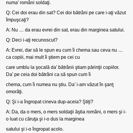
numa’ români soldaţi.
Q: Cei doi erau din sat? Cei doi bătrâni pe care i-aţi văzut
împuşcaţi?
A: Nu … da erau evrei din sat, erau din marginea satului.
Q: Deci i-aţi recunoscut?
A: Evrei, dar să le spun eu cum îi chema sau ceva nu …
ca copiii, mai mult îi ştiem pe cei cu
care umblu la şocală da’ bătrânii ştiam părinţii copiilor.
Da’ pe ceia doi bătrâni ca să spun cum îi
chema, cum îi numea nu ştiu. Da’ i-am văzut în şanţ
omorâţi.
Q: Şi i-a îngropat cineva dup-aceia? Ştiţi?
A: Da, da o mers, o mers soldaţii ăştia români, o mers şi i-
o luat cu căruţa şi i-o dus la marginea
satului şi i-o îngropat acolo.