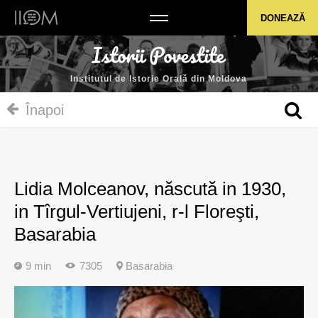
Institutul de Istorie Orală din Moldova
DONEAZĂ
Institutul de Istorie Orală din Moldova
Înapoi
Lidia Molceanov, născută in 1930,
in Tîrgul-Vertiujeni, r-l Floreşti,
Basarabia
9 min
7305
Basarabia