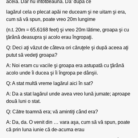
aceia. Dar nu întotdeauna. Da’ după ce
lagărul cela o plecat apăi ne duceam şi ne uitam şi era,
cum să vă spun, poate vreo 20m lungime
(n.t. 20m = 65.6168 feet) şi vreo 20m lătime, groapa şi cu
ţărână deasupra şi acolo erau îngropaţi.
Q: Deci aţi văzut de câteva ori căruţele şi după aceea aţi
putut să vedeţi groapa?
A: Noi eram cu vacile şi groapa era astupată cu ţărână
acolo unde îi ducea şi îi îngropa pe dânşii.
Q: A stat multă vreme lagărul aici în sat?
A: Da a stat lagărul unde avea vreo lună jumate; aproape
două luni o stat.
Q: Către toamnă era; vă amintiţi când era?
A: Da, da. O venit din … vara aşa, cum să vă spun, poate
că prin luna iunie că de-acuma erau