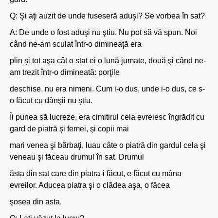
Q: Şi aţi auzit de unde fuseseră aduşi? Se vorbea în sat?
A: De unde o fost aduşi nu ştiu. Nu pot să vă spun. Noi
când ne-am sculat într-o dimineaţă era
plin şi tot aşa cât o stat ei o lună jumate, două şi când ne-
am trezit într-o dimineată: porţile
deschise, nu era nimeni. Cum i-o dus, unde i-o dus, ce s-
o făcut cu dânşii nu ştiu.
Îi punea să lucreze, era cimitirul cela evreiesc îngrădit cu
gard de piatră şi femei, şi copii mai
mari venea şi bărbaţi, luau câte o piatră din gardul cela şi
veneau şi făceau drumul în sat. Drumul
ăsta din sat care din piatra-i făcut, e făcut cu mâna
evreilor. Aducea piatra şi o clădea aşa, o făcea
şosea din asta.