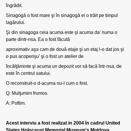
îngrădit.
Sinagogă o fost mare şi în sinagogă ei o trăit pe timpul
lagărului.
Şi din sinagoga ceia acuma este şi acuma da’ numa o
parte dintr-nsa. Ea o fost făcută
aproximativ aşa cam de două etaje şi un etaj l-o dat jos şi
o pus acoperişu’ şi o fost un atelier de
încălţăminte şi acuma un depozit vor să facă într-nsa, de
este în centrul satului.
O reconstruit-o d-acuma nu-I cum o fost.
Q: Mulţumim frumos.
A: Poftim.
Acest interviu a fost realizat in 2004 în cadrul United
States Holocaust Memorial Museum's Moldova