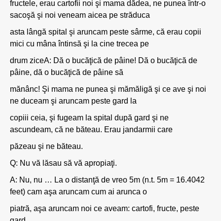
fructele, erau cartofii noi şi mama dădea, ne punea într-o
sacoşă şi noi veneam aicea pe străduca
asta lângă spital şi aruncam peste sârme, că erau copii
mici cu mâna întinsă şi la cine trecea pe
drum ziceA: Dă o bucăţică de pâine! Dă o bucăţică de
pâine, dă o bucăţică de pâine să
mănânc! Şi mama ne punea şi mămăligă şi ce ave şi noi
ne duceam şi aruncam peste gard la
copiii ceia, şi fugeam la spital după gard şi ne
ascundeam, că ne băteau. Erau jandarmii care
păzeau şi ne băteau.
Q: Nu vă lăsau să vă apropiaţi.
A: Nu, nu … La o distanţă de vreo 5m (n.t. 5m = 16.4042
feet) cam aşa aruncam cum ai arunca o
piatră, aşa aruncam noi ce aveam: cartofi, fructe, peste
gard.