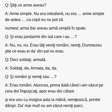
Q: Ştiţi ce arme aveau?
A: Arme simple. Nu era mitralieră, nu era … arme simple
de-astea … ca copil eu nu pot să
numesc arma dar aveau armă simplă în spate.
Q: Şi erau jandarmii din sat care i-au …?
A: Nu, nu, nu. Erau tăţi veniţi români, nemţi, Dumnezeu
ştie ce erau ei da’ din sat nu erau.
Q: Deci soldaţi, armată.
A: Soldaţi, da. Armata, da, da.
Q: Şi români şi nemţi sau …?
A: Erau români. Atuncea, prima dată când i-am văzut pe
ceia doi împuşcaţi, apoi erau doi călare
şi era unu cu insigna asta la mână, nemţească, printre
dânşii. Da’ mai mult nu am văzut nemţi paici,