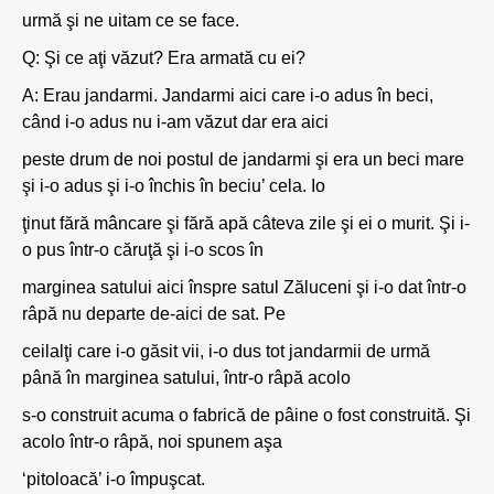
urmă şi ne uitam ce se face.
Q: Şi ce aţi văzut? Era armată cu ei?
A: Erau jandarmi. Jandarmi aici care i-o adus în beci,
când i-o adus nu i-am văzut dar era aici
peste drum de noi postul de jandarmi şi era un beci mare
şi i-o adus şi i-o închis în beciu’ cela. Io
ţinut fără mâncare şi fără apă câteva zile şi ei o murit. Şi i-
o pus într-o căruţă şi i-o scos în
marginea satului aici înspre satul Zăluceni şi i-o dat într-o
râpă nu departe de-aici de sat. Pe
ceilalţi care i-o găsit vii, i-o dus tot jandarmii de urmă
până în marginea satului, într-o râpă acolo
s-o construit acuma o fabrică de pâine o fost construită. Şi
acolo într-o râpă, noi spunem aşa
‘pitoloacă’ i-o împuşcat.