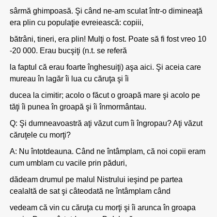
sârmă ghimpoasă. Şi când ne-am sculat într-o dimineaţă
era plin cu populaţie evreiească: copiii,
bătrâni, tineri, era plin! Mulţi o fost. Poate să fi fost vreo 10
-20 000. Erau bucşiţi (n.t. se referă
la faptul că erau foarte înghesuiţi) aşa aici. Şi aceia care
mureau în lagăr îi lua cu căruţa şi îi
ducea la cimitir; acolo o făcut o groapă mare şi acolo pe
tăţi îi punea în groapă şi îi înmormântau.
Q: Şi dumneavoastră aţi văzut cum îi îngropau? Aţi văzut
căruţele cu morţi?
A: Nu întotdeauna. Când ne întâmplam, că noi copii eram
cum umblam cu vacile prin păduri,
dădeam drumul pe malul Nistrului ieşind pe partea
cealaltă de sat şi câteodată ne întâmplam când
vedeam că vin cu căruţa cu morţi şi îi arunca în groapa