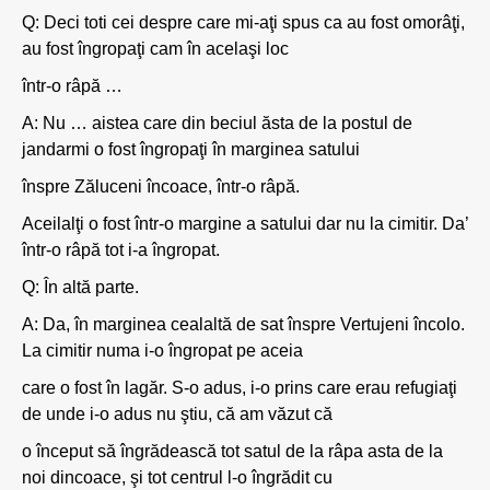
Q: Deci toti cei despre care mi-aţi spus ca au fost omorâţi,
au fost îngropaţi cam în acelaşi loc
într-o râpă …
A: Nu … aistea care din beciul ăsta de la postul de
jandarmi o fost îngropaţi în marginea satului
înspre Zăluceni încoace, într-o râpă.
Aceilalţi o fost într-o margine a satului dar nu la cimitir. Da’
într-o râpă tot i-a îngropat.
Q: În altă parte.
A: Da, în marginea cealaltă de sat înspre Vertujeni încolo.
La cimitir numa i-o îngropat pe aceia
care o fost în lagăr. S-o adus, i-o prins care erau refugiaţi
de unde i-o adus nu ştiu, că am văzut că
o început să îngrădească tot satul de la râpa asta de la
noi dincoace, şi tot centrul l-o îngrădit cu