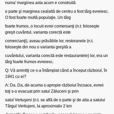
numa’ marginea asta acum e construită
o parte şi marginea cealaltă de centru o fost târg evreiesc.
O fost foarte multă populaţie. Un târg
foarte frumos, o locuit evrei comersanţi (n.t. foloseşte
greşit cuvântul, varianta corectă este
comercianţi), aveau prăvăliile lor, restoranele (n.t.
foloseşte din nou o varianta greşită a
cuvântului, varianta corectă este restaurantele) lor, era un
târg foarte frumos evreiesc.
Q: Vă amintiţi ce s-a întâmplat când a început războiul, în
1941 cu ei?
A: Da. Da, de-acuma s-apropie războiul încoace, evreii
toţi s-o evacuat prin satul Zăluceni şi prin
satul Vertuşeni (n.t. se află de o parte şi de alta a satului
Târgul Vertiujeni, la aproximativ 2 km