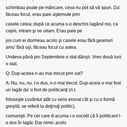
schimbau poate pe mâncare, ceva nu pot să vă spun. Da’
făceau focul, erau paie aşternute prin
casele celea; după ce acuma s-o deschis lagărul noi, ca
copiii, intram şi ne uitam. Erau paie pe
jos cum ei dormeau acolo şi casele erau fără geamuri
amu’ fără uşi, făceau focul cu astea.
Undeva până pin Septembrie o stat dânşii. Vreo două luni
o stat.
Q: Dup-aceea n-au mai trecut prin sat?
A: Nu, nu, nu. I-o dus, n-o mai trecut. Dup-aceia o mai fost
un lagăr da’ o fost de politicanţi (n.t.
foloseşte cuvântul atât cu sens eronat cât şi cu o formă
greşită; se referă la deţinuţi politic),
comunişti. Pe cei care d-acuma i-o socotit că îi politicant l-
o dus în lagăr. Dar nimic acolo