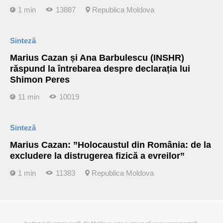
1 min
13887
Republica Moldova
Sinteză
Marius Cazan și Ana Barbulescu (INSHR)
răspund la întrebarea despre declarația lui
Shimon Peres
11 min
10019
Sinteză
Marius Cazan: ”Holocaustul din România: de la
excludere la distrugerea fizică a evreilor”
1 min
11383
Republica Moldova